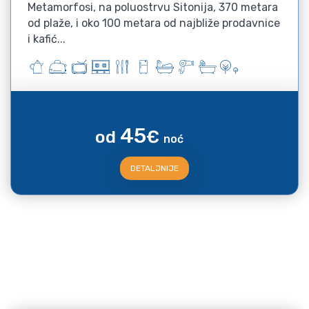
Metamorfosi, na poluostrvu Sitonija, 370 metara
od plaže, i oko 100 metara od najbliže prodavnice
i kafić...
45
od
€
noć
DETALJNIJE