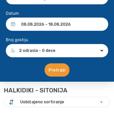
Datum
Broj gostiju
2 odrasla - 0 dece
Pretraži
HALKIDIKI - SITONIJA
Uobičajeno sortiranje