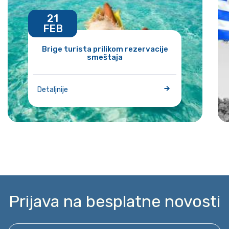
21
FEB
Brige turista prilikom rezervacije
smeštaja
Detaljnije
Prijava na besplatne novosti