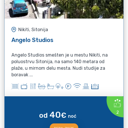
Nikiti, Sitonija
Angelo Studios
Angelo Studios smešten je u mestu Nikiti, na
poluostrvu Sitonija, na samo 140 metara od
plaže, u mirnom delu mesta. Nudi studije za
boravak ...
40
2
od
€
noć