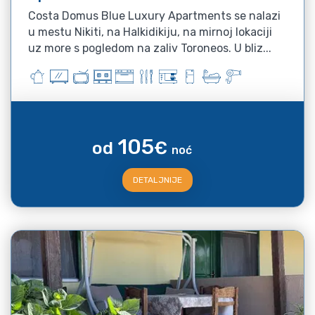
Costa Domus Blue Luxury Apartments se nalazi
u mestu Nikiti, na Halkidikiju, na mirnoj lokaciji
uz more s pogledom na zaliv Toroneos. U bliz...
105
od
€
noć
DETALJNIJE