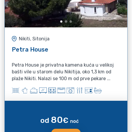
Nikiti, Sitonija
Petra House
Petra House je privatna kamena kuća u velikoj
bašti vile u starom delu Nikitija, oko 1,3 km od
plaže Nikiti. Nalazi se 100 m od prve pekare ...
80
od
€
noć