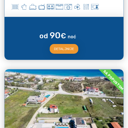
90
od
€
noć
DETALJNIJE
SA POPUSTOM