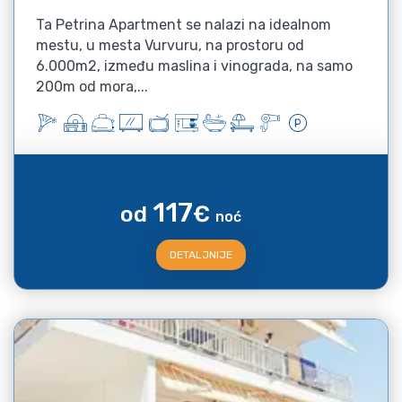
Ta Petrina Apartment se nalazi na idealnom
mestu, u mesta Vurvuru, na prostoru od
6.000m2, između maslina i vinograda, na samo
200m od mora,...
117
od
€
noć
DETALJNIJE