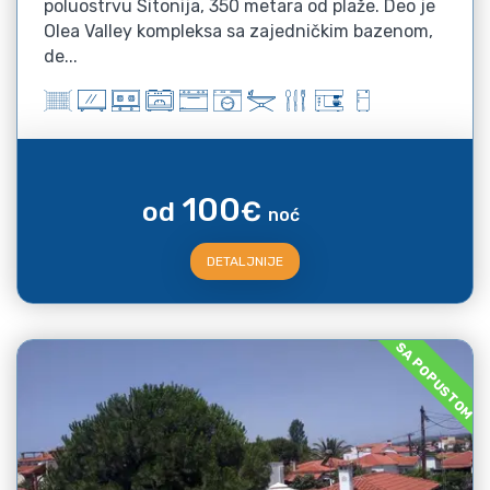
poluostrvu Sitonija, 350 metara od plaže. Deo je
Olea Valley kompleksa sa zajedničkim bazenom,
de...
100
od
€
noć
DETALJNIJE
SA POPUSTOM