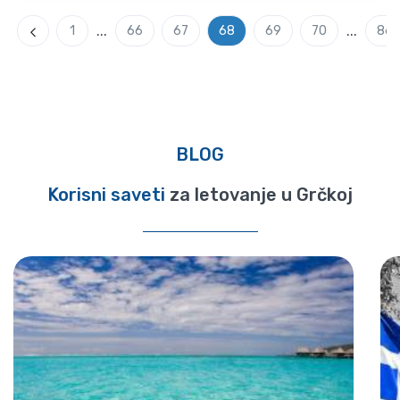
...
...
1
66
67
68
69
70
86
Previous
BLOG
Korisni saveti
za letovanje u Grčkoj