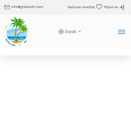
info@grckainfo.com
Sačuvan smeštaj
Prijavi se
Srpski