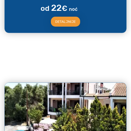
22
od
€
noć
DETALJNIJE