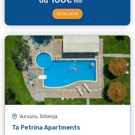
od
€
noć
DETALJNIJE
Vurvuru, Sitonija
Ta Petrina Apartments