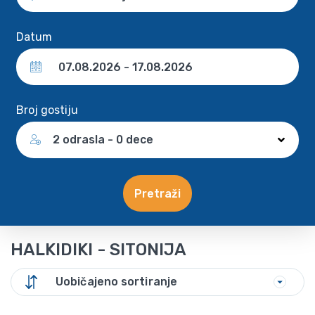
Datum
Broj gostiju
2 odrasla - 0 dece
Pretraži
HALKIDIKI - SITONIJA
Uobičajeno sortiranje