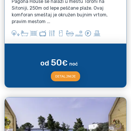
Pagona House se nalazi u mestu Toroni na
Sitoniji, 250m od lepe peščane plaže. Ovaj
komforan smeštaj je okružen bujnim vrtom,
pravim mestom ...
50
od
€
noć
DETALJNIJE