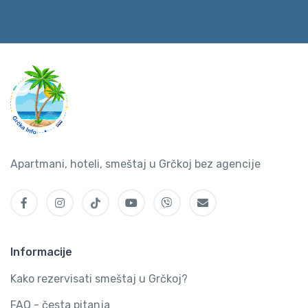
Apartmani, hoteli, smeštaj u Grčkoj bez agencije
Informacije
Kako rezervisati smeštaj u Grčkoj?
FAQ - česta pitanja