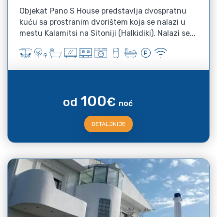
Objekat Pano S House predstavlja dvospratnu
kuću sa prostranim dvorištem koja se nalazi u
mestu Kalamitsi na Sitoniji (Halkidiki). Nalazi se...
100
od
€
noć
DETALJNIJE