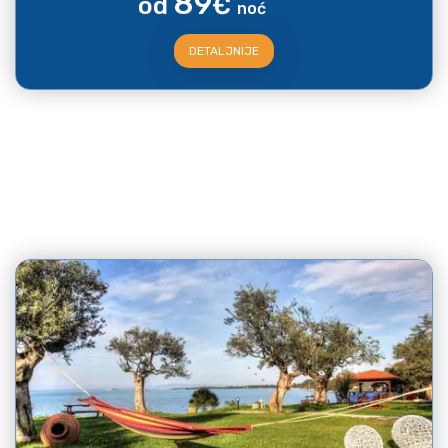
89
od
€
noć
DETALJNIJE