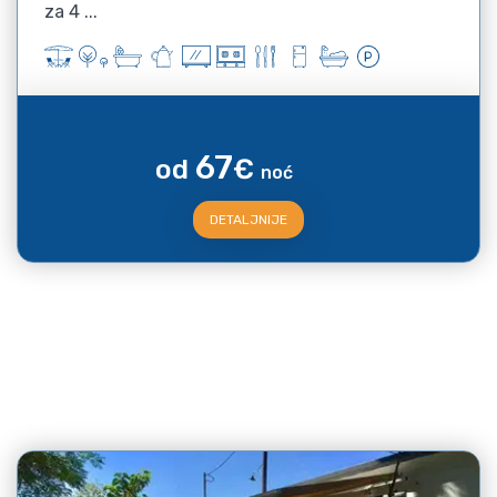
za 4 ...
67
od
€
noć
DETALJNIJE