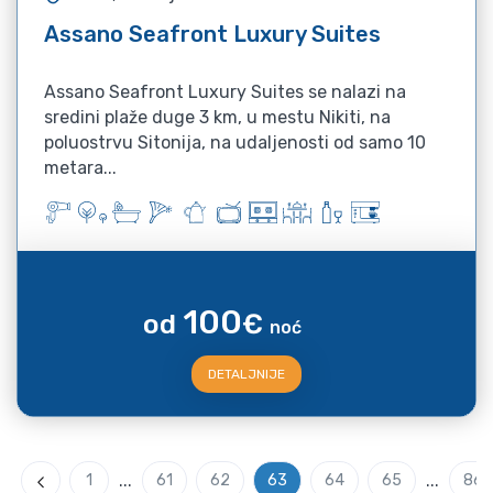
Assano Seafront Luxury Suites
Assano Seafront Luxury Suites se nalazi na
sredini plaže duge 3 km, u mestu Nikiti, na
poluostrvu Sitonija, na udaljenosti od samo 10
metara...
100
od
€
noć
DETALJNIJE
...
...
1
61
62
63
64
65
86
Previous