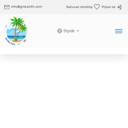
info@grckainfo.com
Sačuvan smeštaj
Prijavi se
Srpski