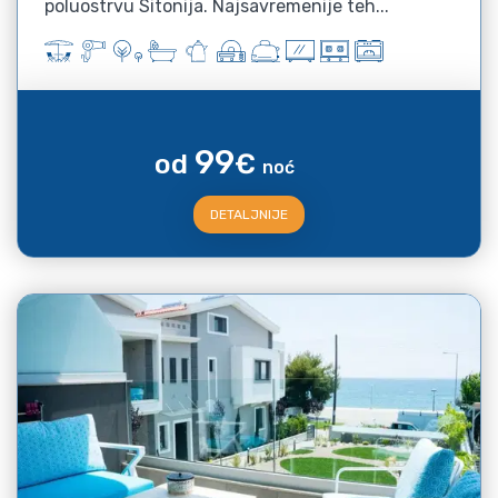
poluostrvu Sitonija. Najsavremenije teh...
99
od
€
noć
DETALJNIJE