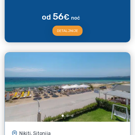
56
od
€
noć
DETALJNIJE
Nikiti, Sitonija