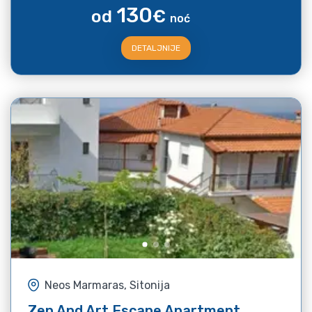
130
od
€
noć
DETALJNIJE
Neos Marmaras, Sitonija
Zen And Art Escape Apartment