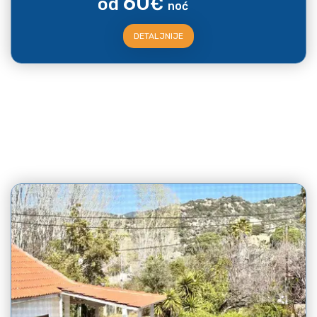
60
od
€
noć
DETALJNIJE