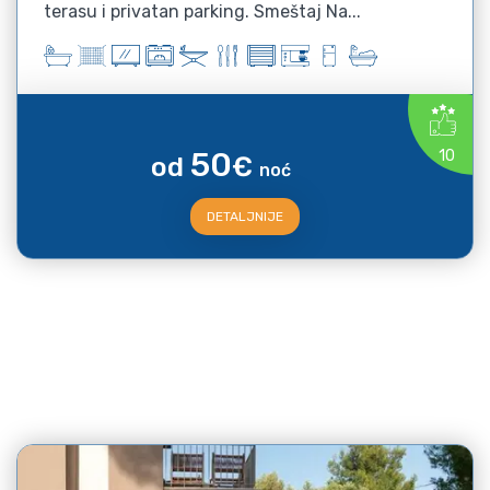
terasu i privatan parking. Smeštaj Na...
50
10
od
€
noć
DETALJNIJE