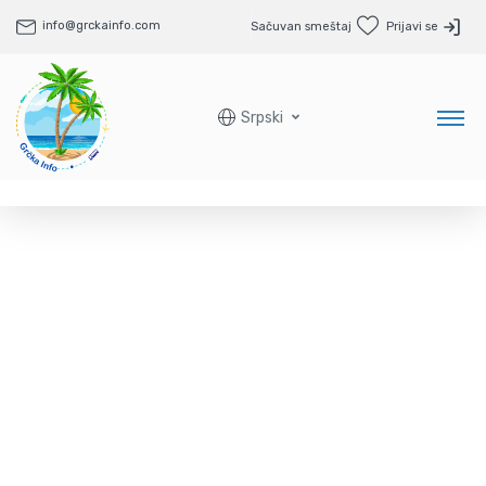
info@grckainfo.com
Sačuvan smeštaj
Prijavi se
Srpski