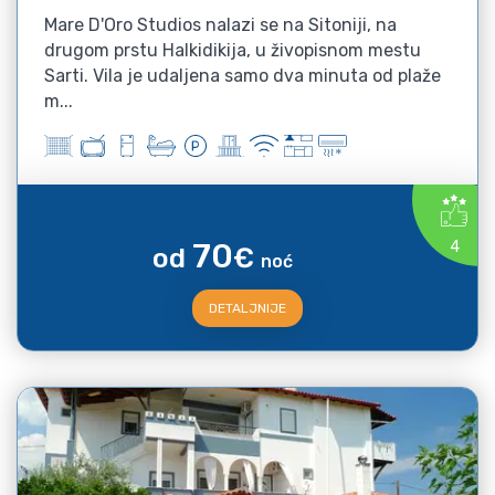
Mare D'Oro Studios nalazi se na Sitoniji, na
drugom prstu Halkidikija, u živopisnom mestu
Sarti. Vila je udaljena samo dva minuta od plaže
m...
70
4
od
€
noć
DETALJNIJE