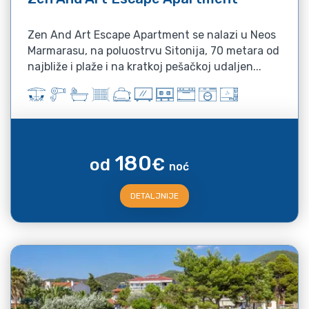
Zen And Art Escape Apartment se nalazi u Neos
Marmarasu, na poluostrvu Sitonija, 70 metara od
najbliže i plaže i na kratkoj pešačkoj udaljen...
180
od
€
noć
DETALJNIJE