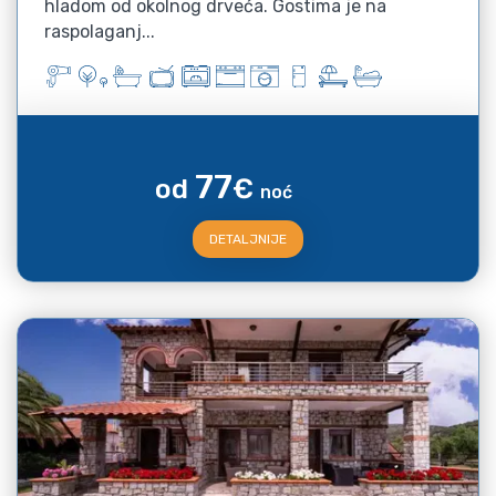
hladom od okolnog drveća. Gostima je na
raspolaganj...
77
od
€
noć
DETALJNIJE