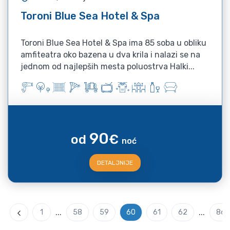
Toroni Blue Sea Hotel & Spa
Toroni Blue Sea Hotel & Spa ima 85 soba u obliku
amfiteatra oko bazena u dva krila i nalazi se na
jednom od najlepših mesta poluostrva Halki...
90
od
€
noć
DETALJNIJE
...
...
1
58
59
60
61
62
86
Previous