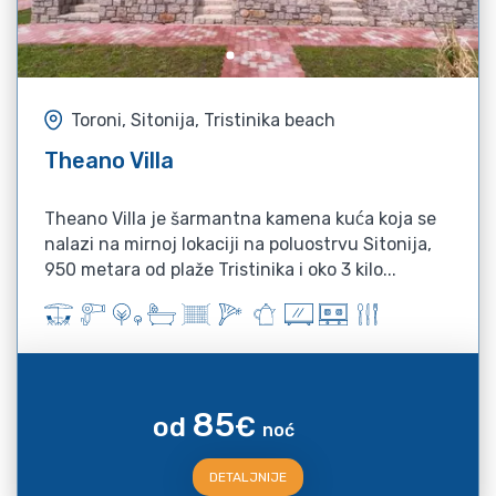
Toroni, Sitonija, Tristinika beach
Theano Villa
Theano Villa je šarmantna kamena kuća koja se
nalazi na mirnoj lokaciji na poluostrvu Sitonija,
950 metara od plaže Tristinika i oko 3 kilo...
85
od
€
noć
DETALJNIJE