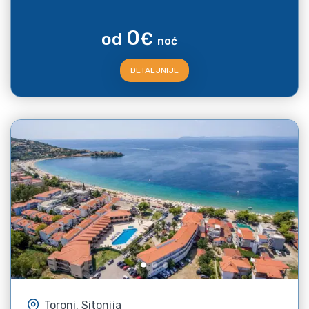
0
od
€
noć
DETALJNIJE
Toroni, Sitonija