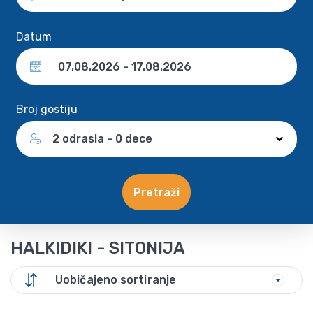
Datum
Broj gostiju
2 odrasla - 0 dece
Pretraži
HALKIDIKI - SITONIJA
Uobičajeno sortiranje