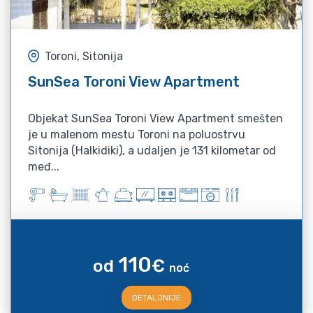
Toroni, Sitonija
SunSea Toroni View Apartment
Objekat SunSea Toroni View Apartment smešten
je u malenom mestu Toroni na poluostrvu
Sitonija (Halkidiki), a udaljen je 131 kilometar od
međ...
110
od
€
noć
DETALJNIJE