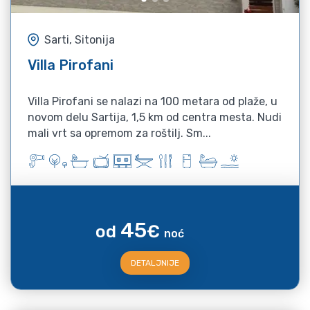
Sarti, Sitonija
Villa Pirofani
Villa Pirofani se nalazi na 100 metara od plaže, u
novom delu Sartija, 1,5 km od centra mesta. Nudi
mali vrt sa opremom za roštilj. Sm...
45
od
€
noć
DETALJNIJE