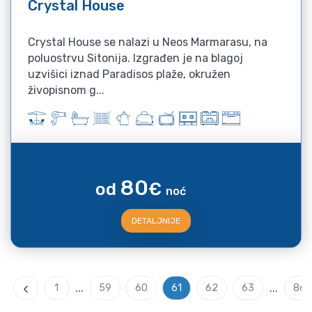
Crystal House
Crystal House se nalazi u Neos Marmarasu, na
poluostrvu Sitonija. Izgrađen je na blagoj
uzvišici iznad Paradisos plaže, okružen
živopisnom g...
80
od
€
noć
DETALJNIJE
...
...
1
59
60
61
62
63
86
Previous