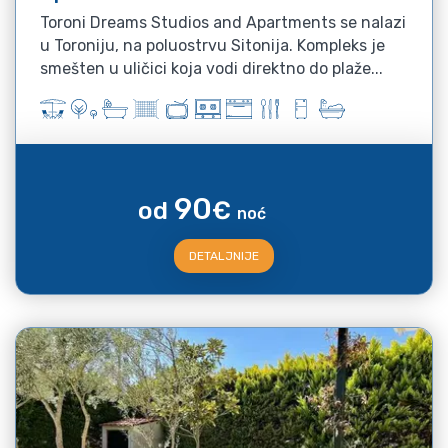
Toroni Dreams Studios and Apartments se nalazi
u Toroniju, na poluostrvu Sitonija. Kompleks je
smešten u uličici koja vodi direktno do plaže...
90
od
€
noć
DETALJNIJE