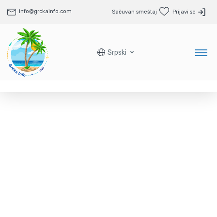
info@grckainfo.com
Sačuvan smeštaj
Prijavi se
Srpski