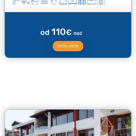
110
od
€
noć
DETALJNIJE