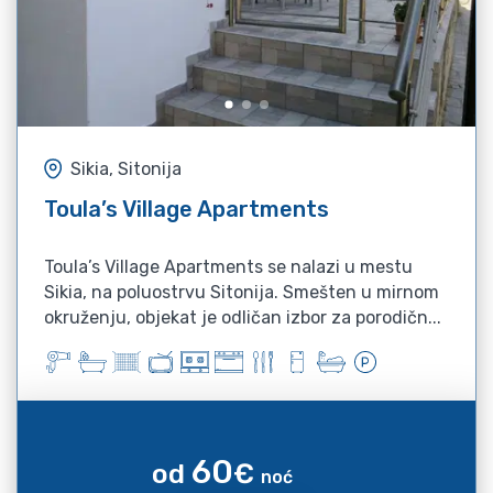
Sikia, Sitonija
Toula’s Village Apartments
Toula’s Village Apartments se nalazi u mestu
Sikia, na poluostrvu Sitonija. Smešten u mirnom
okruženju, objekat je odličan izbor za porodičn...
60
od
€
noć