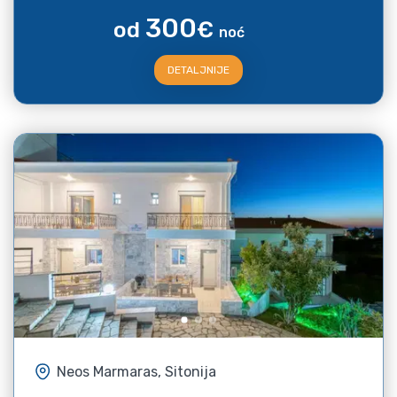
300
od
€
noć
DETALJNIJE
Neos Marmaras, Sitonija