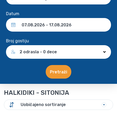
Datum
Broj gostiju
2 odrasla - 0 dece
Pretraži
HALKIDIKI - SITONIJA
Uobičajeno sortiranje