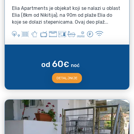
Elia Apartments je objekat koji se nalazi u oblast
Elia (8km od Nikitija), na 90m od plaže Elia do
koje se dolazi stepenicama. Ovaj deo plaž...
60
od
€
noć
DETALJNIJE