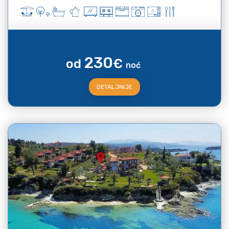
230
od
€
noć
DETALJNIJE