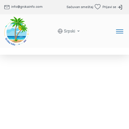
info@grckainfo.com
Sačuvan smeštaj
Prijavi se
Srpski