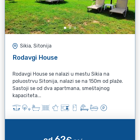
Sikia, Sitonija
Rodavgi House
Rodavgi House se nalazi u mestu Sikia na
poluostrvu Sitonija, nalazi se na 150m od plaže.
Sastoji se od dva apartmana, smeštajnog
kapaciteta...
62
od
€