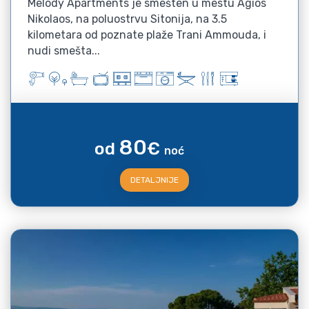
Melody Apartments je smešten u mestu Agios
Nikolaos, na poluostrvu Sitonija, na 3.5
kilometara od poznate plaže Trani Ammouda, i
nudi smešta...
80
od
€
noć
DETALJNIJE