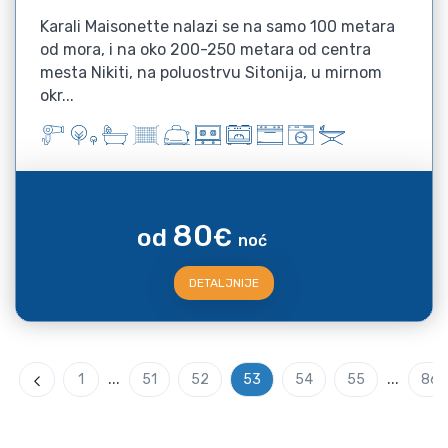
Karali Maisonette nalazi se na samo 100 metara
od mora, i na oko 200-250 metara od centra
mesta Nikiti, na poluostrvu Sitonija, u mirnom
okr...
80
od
€
noć
DETALJNIJE
...
...
1
51
52
53
54
55
86
Previous