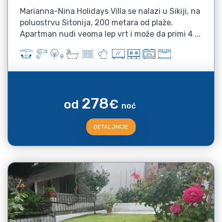
Marianna-Nina Holidays Villa se nalazi u Sikiji, na
poluostrvu Sitonija, 200 metara od plaže.
Apartman nudi veoma lep vrt i može da primi 4 ...
278
od
€
noć
DETALJNIJE