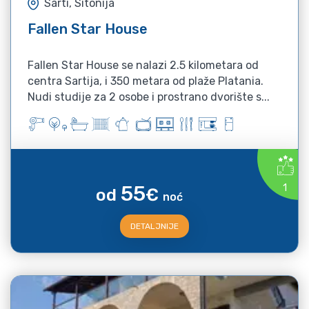
Sarti, Sitonija
Fallen Star House
Fallen Star House se nalazi 2.5 kilometara od
centra Sartija, i 350 metara od plaže Platania.
Nudi studije za 2 osobe i prostrano dvorište s...
55
1
od
€
noć
DETALJNIJE