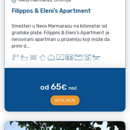
Filippos & Eleni’s Apartment
Smešten u Neos Marmarasu na kilometar od
gradske plaže, Filippos & Eleni’s Apartment je
renovirani apartman u prizemlju koji može da
primi d...
65
od
€
noć
DETALJNIJE