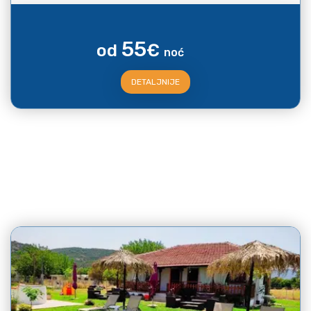
55
od
€
noć
DETALJNIJE