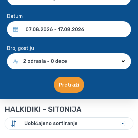
Datum
Broj gostiju
2 odrasla - 0 dece
Pretraži
HALKIDIKI - SITONIJA
Uobičajeno sortiranje