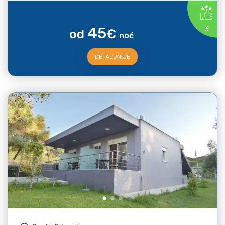
45
3
od
€
noć
DETALJNIJE