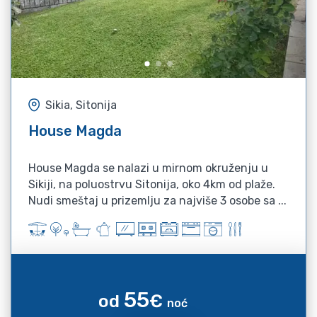
Sikia, Sitonija
House Magda
House Magda se nalazi u mirnom okruženju u
Sikiji, na poluostrvu Sitonija, oko 4km od plaže.
Nudi smeštaj u prizemlju za najviše 3 osobe sa ...
55
od
€
noć