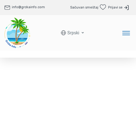
info@grckainfo.com
Sačuvan smeštaj
Prijavi se
Srpski