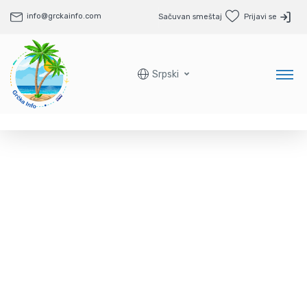
info@grckainfo.com
Sačuvan smeštaj
Prijavi se
Srpski