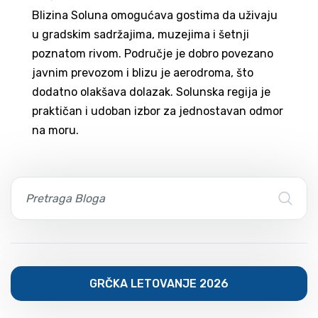
Blizina Soluna omogućava gostima da uživaju
u gradskim sadržajima, muzejima i šetnji
poznatom rivom. Područje je dobro povezano
javnim prevozom i blizu je aerodroma, što
dodatno olakšava dolazak. Solunska regija je
praktičan i udoban izbor za jednostavan odmor
na moru.
GRČKA LETOVANJE 2026