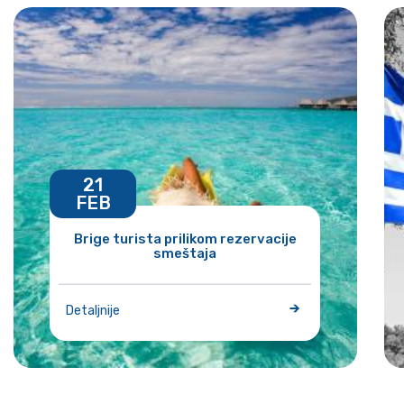
21
FEB
Brige turista prilikom rezervacije
smeštaja
Detaljnije