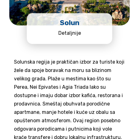
Solun
Detaljnije
Solunska regija je praktičan izbor za turiste koji
žele da spoje boravak na moru sa blizinom
velikog grada. Plaže u mestima kao što su
Perea, Nei Epivates i Agia Triada lako su
dostupne i imaju dobar izbor kafića, restorana i
prodavnica. Smeštaj obuhvata porodične
apartmane, manje hotele i kuće uz obalu sa
opuštenom atmosferom. Ovaj region posebno
odgovara porodicama i putnicima koji vole
kraće transfere i dobru lokalnu infrastrukturu.