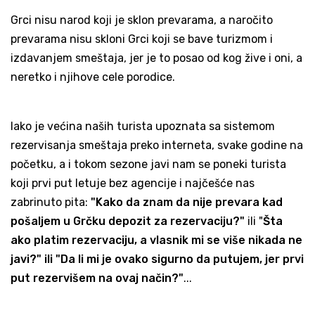
Grci nisu narod koji je sklon prevarama, a naročito
prevarama nisu skloni Grci koji se bave turizmom i
izdavanjem smeštaja, jer je to posao od kog žive i oni, a
neretko i njihove cele porodice.
Iako je većina naših turista upoznata sa sistemom
rezervisanja smeštaja preko interneta, svake godine na
početku, a i tokom sezone javi nam se poneki turista
koji prvi put letuje bez agencije i najčešće nas
zabrinuto pita:
"Kako da znam da nije prevara kad
pošaljem u Grčku depozit za rezervaciju?"
ili "
Šta
ako platim rezervaciju, a vlasnik mi se više nikada ne
javi?" ili "Da li mi je ovako sigurno da putujem, jer prvi
put rezervišem na ovaj način?"
...