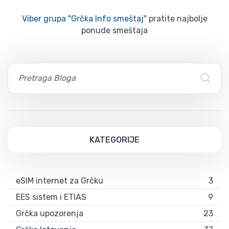
Viber grupa "Grčka Info smeštaj"
pratite najbolje
ponude smeštaja
KATEGORIJE
eSIM internet za Grčku
3
EES sistem i ETIAS
9
Grčka upozorenja
23