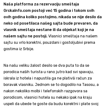
Naša platforma za rezervaciju smeštaja
GrckaInfo.com postoji već 15 godina i tokom svih
ovih godina koliko postojimo, nikada se nije desilo da
neko od posetilaca našeg sajta bude prevaren, da
vlasnik smeštaja nestane ili da objekat koji je na
našem sajtu ne postoji.
Vlasnici smeštaja na našem
sajtu su vrlo korektni, pouzdani i gostoljubivi prema
gostima iz Srbije.
Na našu veliku žalost desilo se dva puta to da se
porodica naših turista u rano jutro kad svi spavaju,
iskrala iz hotela i napustila ga ne plativši račun za
boravak vlasniku. Jednom se to dogodilo na Tasosu, a
nakon nekoliko molbi i telefonskih razgovora sa
porodicom, vlasnici hotela su nekako ipak na kraju
uspeli da ubede te goste da budu korektni i plate svoj