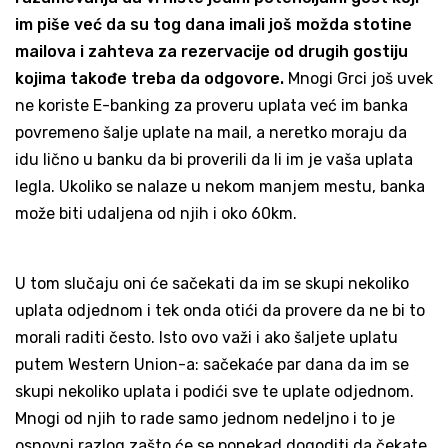
im piše već da su tog dana imali još možda stotine
mailova i zahteva za rezervacije od drugih gostiju
kojima takođe treba da odgovore.
Mnogi Grci još uvek
ne koriste E-banking za proveru uplata već im banka
povremeno šalje uplate na mail, a neretko moraju da
idu lično u banku da bi proverili da li im je vaša uplata
legla. Ukoliko se nalaze u nekom manjem mestu, banka
može biti udaljena od njih i oko 60km.
U tom slučaju oni će sačekati da im se skupi nekoliko
uplata odjednom i tek onda otići da provere da ne bi to
morali raditi često. Isto ovo važi i ako šaljete uplatu
putem Western Union-a: sačekaće par dana da im se
skupi nekoliko uplata i podići sve te uplate odjednom.
Mnogi od njih to rade samo jednom nedeljno i to je
osnovni razlog zašto će se ponekad dogoditi da čekate