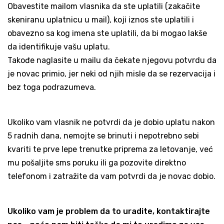
Obavestite mailom vlasnika da ste uplatili (zakačite
skeniranu uplatnicu u mail), koji iznos ste uplatili i
obavezno sa kog imena ste uplatili, da bi mogao lakše
da identifikuje vašu uplatu.
Takođe naglasite u mailu da čekate njegovu potvrdu da
je novac primio, jer neki od njih misle da se rezervacija i
bez toga podrazumeva.
Ukoliko vam vlasnik ne potvrdi da je dobio uplatu nakon
5 radnih dana, nemojte se brinuti i nepotrebno sebi
kvariti te prve lepe trenutke priprema za letovanje, već
mu pošaljite sms poruku ili ga pozovite direktno
telefonom i zatražite da vam potvrdi da je novac dobio.
Ukoliko vam je problem da to uradite, kontaktirajte