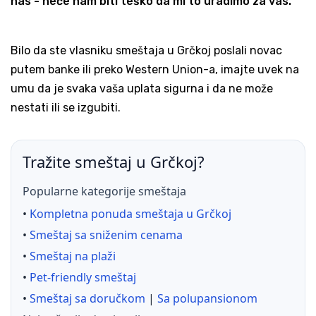
nas - neće nam biti teško da mi to uradimo za vas.
Bilo da ste vlasniku smeštaja u Grčkoj poslali novac
putem banke ili preko Western Union-a, imajte uvek na
umu da je svaka vaša uplata sigurna i da ne može
nestati ili se izgubiti.
Tražite smeštaj u Grčkoj?
Popularne kategorije smeštaja
•
Kompletna ponuda smeštaja u Grčkoj
•
Smeštaj sa sniženim cenama
•
Smeštaj na plaži
•
Pet-friendly smeštaj
•
Smeštaj sa doručkom
|
Sa polupansionom