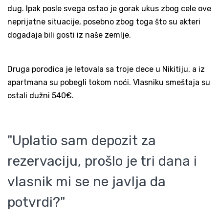
dug. Ipak posle svega ostao je gorak ukus zbog cele ove
neprijatne situacije, posebno zbog toga što su akteri
događaja bili gosti iz naše zemlje.
Druga porodica je letovala sa troje dece u Nikitiju, a iz
apartmana su pobegli tokom noći. Vlasniku smeštaja su
ostali dužni 540€.
"Uplatio sam depozit za
rezervaciju, prošlo je tri dana i
vlasnik mi se ne javlja da
potvrdi?"