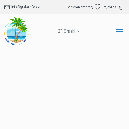
info@grckainfo.com
Sačuvan smeštaj
Prijavi se
Srpski