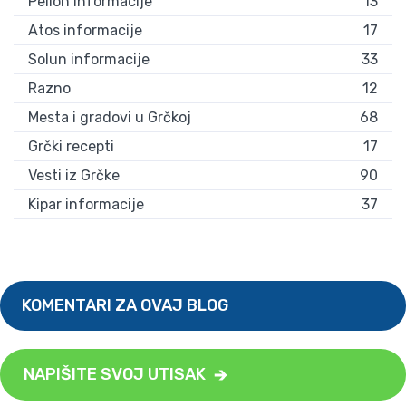
Pelion informacije
13
Atos informacije
17
Solun informacije
33
Razno
12
Mesta i gradovi u Grčkoj
68
Grčki recepti
17
Vesti iz Grčke
90
Kipar informacije
37
KOMENTARI ZA OVAJ BLOG
NAPIŠITE SVOJ UTISAK