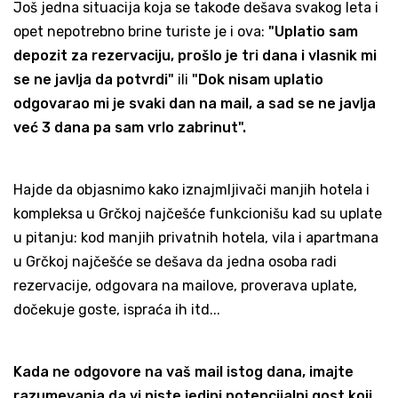
Još jedna situacija koja se takođe dešava svakog leta i
opet nepotrebno brine turiste je i ova:
"Uplatio sam
depozit za rezervaciju, prošlo je tri dana i vlasnik mi
se ne javlja da potvrdi"
ili
"Dok nisam uplatio
odgovarao mi je svaki dan na mail, a sad se ne javlja
već 3 dana pa sam vrlo zabrinut".
Hajde da objasnimo kako iznajmljivači manjih hotela i
kompleksa u Grčkoj najčešće funkcionišu kad su uplate
u pitanju: kod manjih privatnih hotela, vila i apartmana
u Grčkoj najčešće se dešava da jedna osoba radi
rezervacije, odgovara na mailove, proverava uplate,
dočekuje goste, ispraća ih itd...
Kada ne odgovore na vaš mail istog dana, imajte
razumevanja da vi niste jedini potencijalni gost koji