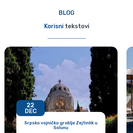
BLOG
Korisni
tekstovi
22
DEC
Srpsko vojničko groblje Zejtinlik u
Solunu