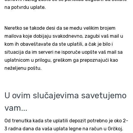
na potvrdu uplate.
Neretko se takođe desi da se među velikim brojem
mailova koje dobijaju svakodnevno, zagubi vaš mail u
kom ih obaveštavate da ste uplatili, a čak je bilo i
situacija da im serveri ne isporuče uopšte vaš mail sa
uplatnicom u prilogu, greškom ga prepoznajući kao
neželjenu poštu.
U ovim slučajevima savetujemo
vam...
Od trenutka kada ste uplatili depozit potrebno je oko 2-
3 radna dana da vaša uplata legne na račun u Grčkoj.