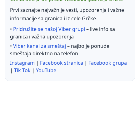
Prvi saznajte najvažnije vesti, upozorenja i važne
informacije sa granica i iz cele Grčke.
•
Pridružite se našoj Viber grupi
– live info sa
granica i važna upozorenja
•
Viber kanal za smeštaj
– najbolje ponude
smeštaja direktno na telefon
Instagram
|
Facebook stranica
|
Facebook grupa
|
Tik Tok
|
YouTube