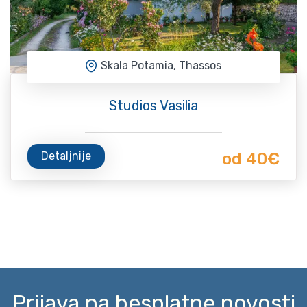
Skala Potamia, Thassos
Studios Vasilia
Detaljnije
od 40€
Prijava na besplatne novosti