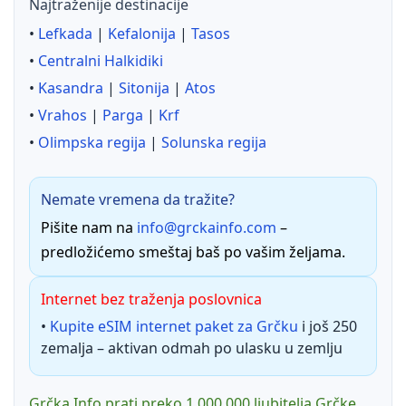
Najtraženije destinacije
•
Lefkada
|
Kefalonija
|
Tasos
•
Centralni Halkidiki
•
Kasandra
|
Sitonija
|
Atos
•
Vrahos
|
Parga
|
Krf
•
Olimpska regija
|
Solunska regija
Nemate vremena da tražite?
Pišite nam na
info@grckainfo.com
–
predložićemo smeštaj baš po vašim željama.
Internet bez traženja poslovnica
•
Kupite eSIM internet paket za Grčku
i još 250
zemalja – aktivan odmah po ulasku u zemlju
Grčka Info prati preko 1.000.000 ljubitelja Grčke