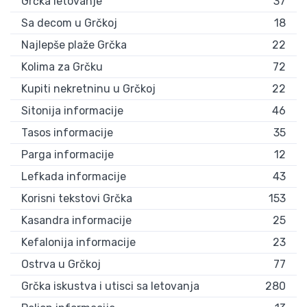
Grčka letovanje
37
Sa decom u Grčkoj
18
Najlepše plaže Grčka
22
Kolima za Grčku
72
Kupiti nekretninu u Grčkoj
22
Sitonija informacije
46
Tasos informacije
35
Parga informacije
12
Lefkada informacije
43
Korisni tekstovi Grčka
153
Kasandra informacije
25
Kefalonija informacije
23
Ostrva u Grčkoj
77
Grčka iskustva i utisci sa letovanja
280