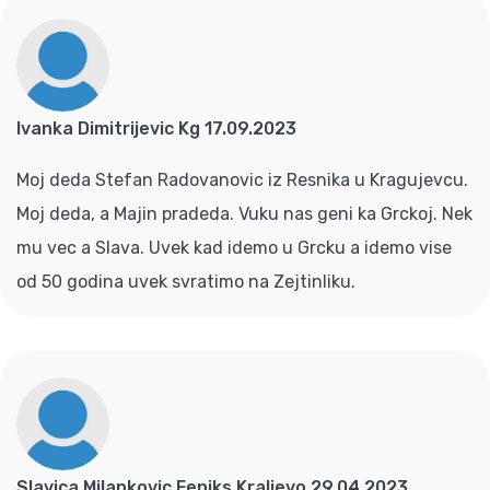
Ivanka Dimitrijevic Kg 17.09.2023
Moj deda Stefan Radovanovic iz Resnika u Kragujevcu.
Moj deda, a Majin pradeda. Vuku nas geni ka Grckoj. Nek
mu vec a Slava. Uvek kad idemo u Grcku a idemo vise
od 50 godina uvek svratimo na Zejtinliku.
Slavica Milankovic Feniks Kraljevo 29.04.2023