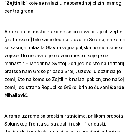
“Zejtinlik”
koje se nalazi u neposrednoj blizini samog
centra grada.
A nekada je mesto na kome se prodavalo ulje ili zejtin
(po turskom) bilo samo ledina u okolini Soluna, na kome
se kasnije nalazila Glavna vojna poljska bolnica srpske
vojske. Do nedavno je o ovom mestu, koje je uz
manastir Hilandar na Svetoj Gori jedino što na teritoriji
bratske nam Grčke pripada Srbiji, uzevši u obzir da je
zemljište na kome se Zejtillnik nalazi poklonjeno našoj
zemlji od strane Republike Grčke, brinuo čuveni
Đorđe
Mihailović
.
A rame uz rame sa srpskim ratnicima, prilikom proboja
Solunskog fronta su stradali i ruski, francuski,
italijanski i engleski vojnici, a svi pronađeni ostaci se