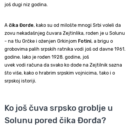
još dugi niz godina.
A
čika Đorđe
, kako su od milošte mnogi Srbi voleli da
zovu nekadašnjeg čuvara Zejtinlika, rođen je u Solunu
- na tlu Grčke i oženjen Grkinjom
Fotini
, a brigu o
grobovima palih srpskih ratnika vodi još od davne 1961.
godine. Iako je rođen 1928. godine, još
uvek vodi računa da svako ko dođe na Zejtilnik sazna
što više, kako o hrabrim srpskim vojnicima, tako i o
srpskoj istoriji.
Ko još čuva srpsko groblje u
Solunu pored čika Đorđa?