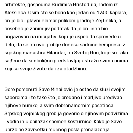
arhitekte, gospodina Budimira Hristodula, rodom iz
Aleksinca. Osim što se borio kao jedan od 1.300 kaplara,
on je bio i glavni neimar prilikom gradnje Zejtinlika, a
posebno je zanimljiv podatak da je on lično bio
angažovan na inicijativi koju je uspeo da sprovede u
delo, da se na ovo groblje donesu sadnice čempresa iz
srpskog manastira Hilandar, na Svetoj Gori, koje su tako
sađene da simbolično predstavljaju stražu svima onima
koji su svoje živote dali za otadžbinu.
Gore pomenuti Savo Mihailović je ostao da služi svojim
saborcima i to tako što je predano i marljivo uređivao
njihove humke, a svim dobronamernim posetioca
Srpskog vojničkog groblja govorio o njihovim podvizima
i vodio ih u obilazak spomen kosturnice. Kako je Savo
ubrzo po završetku mučnog posla pronalaženja