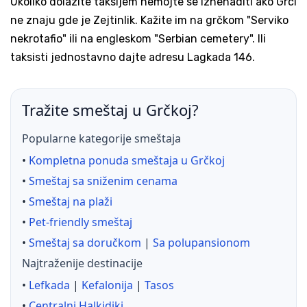
Ukoliko dolazite taksijem nemojte se iznenaditi ako Grci
ne znaju gde je Zejtinlik. Kažite im na grčkom "Serviko
nekrotafio" ili na engleskom "Serbian cemetery". Ili
taksisti jednostavno dajte adresu Lagkada 146.
Tražite smeštaj u Grčkoj?
Popularne kategorije smeštaja
•
Kompletna ponuda smeštaja u Grčkoj
•
Smeštaj sa sniženim cenama
•
Smeštaj na plaži
•
Pet-friendly smeštaj
•
Smeštaj sa doručkom
|
Sa polupansionom
Najtraženije destinacije
•
Lefkada
|
Kefalonija
|
Tasos
•
Centralni Halkidiki