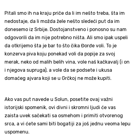
Pitali smo ih na kraju priče da li im nešto treba, šta im
nedostaje, da li možda žele nešto sledeći put da im
donesemo iz Srbije. Dostojanstveno i ponosno su nam
odgovorili da im nije potrebno ništa. Ali smo ipak uspeli
da otkrijemo šta je bar to što čika Đorđe voli. To je
konzerva piva koju ponekad voli da popije za svoj
merak, neko od malih belih vina, vole naš kačkavalj (i on
i njegova supruga), a vole da se podsete i ukusa
domaćeg ajvara koji se u Grčkoj ne može kupiti.
Ako vas put navede u Solun, posetite ovaj važni
istorijski spomenik, ovi divni i skromni ljudi će vas
zaista uvek sačekati sa osmehom i primiti otvorenog
srca, a vi ćete sami biti bogatiji za još jednu veoma lepu
uspomenu.