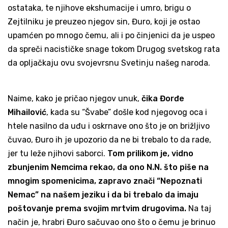
ostataka, te njihove ekshumacije i umro, brigu o
Zejtilniku je preuzeo njegov sin, Đuro, koji je ostao
upamćen po mnogo čemu, ali i po činjenici da je uspeo
da spreči nacističke snage tokom Drugog svetskog rata
da opljačkaju ovu svojevrsnu Svetinju našeg naroda.
Naime, kako je pričao njegov unuk,
čika
Đorđe
Mihailović
, kada su “Švabe” došle kod njegovog oca i
htele nasilno da uđu i oskrnave ono što je on brižljivo
čuvao, Đuro ih je upozorio da ne bi trebalo to da rade,
jer tu leže njihovi saborci.
Tom prilikom je, vidno
zbunjenim Nemcima rekao, da ono N.N. što piše na
mnogim spomenicima, zapravo znači “Nepoznati
Nemac” na našem jeziku i da bi trebalo da imaju
poštovanje prema svojim mrtvim drugovima.
Na taj
način je, hrabri Đuro sačuvao ono što o čemu je brinuo