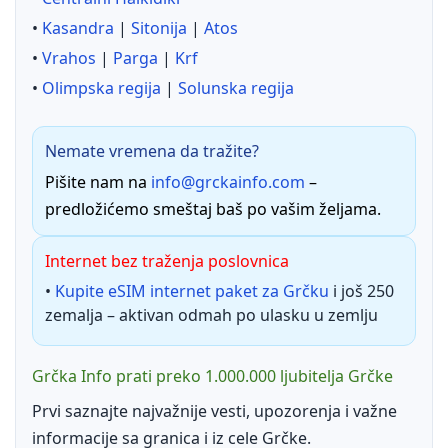
•
Kasandra
|
Sitonija
|
Atos
•
Vrahos
|
Parga
|
Krf
•
Olimpska regija
|
Solunska regija
Nemate vremena da tražite?
Pišite nam na
info@grckainfo.com
–
predložićemo smeštaj baš po vašim željama.
Internet bez traženja poslovnica
•
Kupite eSIM internet paket za Grčku
i još 250
zemalja – aktivan odmah po ulasku u zemlju
Grčka Info prati preko 1.000.000 ljubitelja Grčke
Prvi saznajte najvažnije vesti, upozorenja i važne
informacije sa granica i iz cele Grčke.