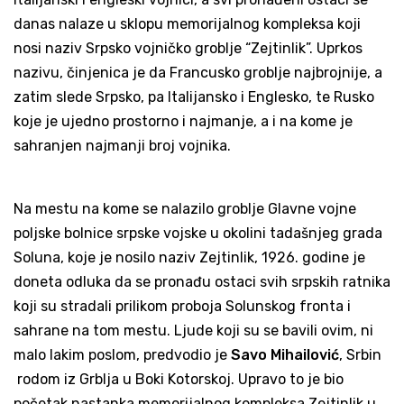
danas nalaze u sklopu memorijalnog kompleksa koji
nosi naziv Srpsko vojničko groblje “Zejtinlik”. Uprkos
nazivu, činjenica je da Francusko groblje najbrojnije, a
zatim slede Srpsko, pa Italijansko i Englesko, te Rusko
koje je ujedno prostorno i najmanje, a i na kome je
sahranjen najmanji broj vojnika.
Na mestu na kome se nalazilo groblje Glavne vojne
poljske bolnice srpske vojske u okolini tadašnjeg grada
Soluna, koje je nosilo naziv Zejtinlik, 1926. godine je
doneta odluka da se pronađu ostaci svih srpskih ratnika
koji su stradali prilikom proboja Solunskog fronta i
sahrane na tom mestu. Ljude koji su se bavili ovim, ni
malo lakim poslom, predvodio je
Savo Mihailović
, Srbin
rodom iz Grblja u Boki Kotorskoj. Upravo to je bio
početak nastanka memorijalnog kompleksa Zejtinlik u