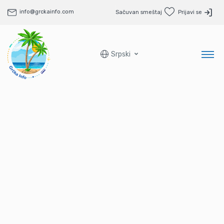
info@grckainfo.com
Sačuvan smeštaj
Prijavi se
Srpski