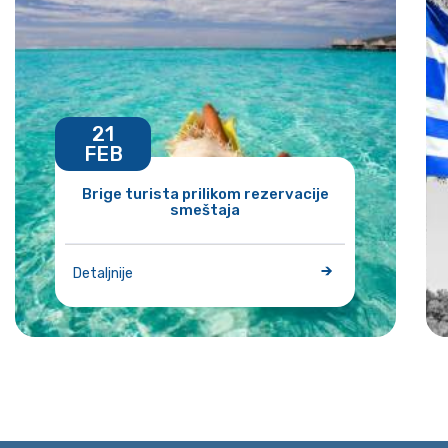
21
FEB
Brige turista prilikom rezervacije
smeštaja
Detaljnije