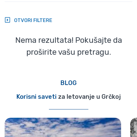
OTVORI FILTERE
Nema rezultata! Pokušajte da
proširite vašu pretragu.
BLOG
Korisni saveti
za letovanje u Grčkoj