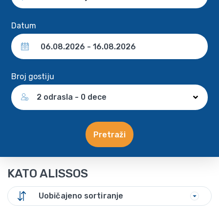
Datum
Broj gostiju
2 odrasla - 0 dece
Pretraži
KATO ALISSOS
Uobičajeno sortiranje