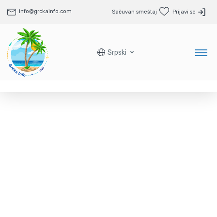
info@grckainfo.com
Sačuvan smeštaj
Prijavi se
Srpski