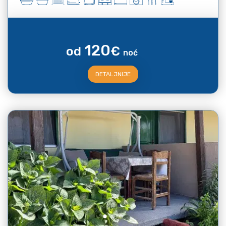
120
od
€
noć
DETALJNIJE