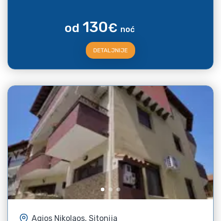
130
od
€
noć
DETALJNIJE
Agios Nikolaos, Sitonija