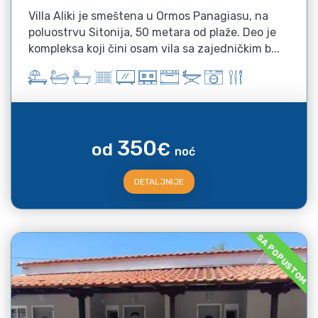
Villa Aliki je smeštena u Ormos Panagiasu, na
poluostrvu Sitonija, 50 metara od plaže. Deo je
kompleksa koji čini osam vila sa zajedničkim b...
350
od
€
noć
DETALJNIJE
SA POPUSTOM