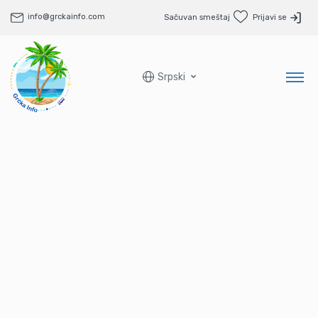
info@grckainfo.com
Sačuvan smeštaj
Prijavi se
Srpski