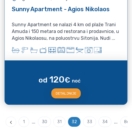
Sunny Apartment - Agios Nikolaos
Sunny Apartment se nalazi 4 km od plaže Trani
Amuda i 150 metara od restorana i prodavnice, u
Agios Nikolaosu, na poluostrvu Sitonija. Nudi ...
120
od
€
noć
DETALJNIJE
...
...
1
30
31
32
33
34
86
Previous