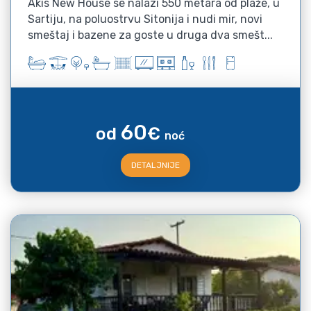
Akis New House se nalazi 550 metara od plaže, u
Sartiju, na poluostrvu Sitonija i nudi mir, novi
smeštaj i bazene za goste u druga dva smešt...
60
od
€
noć
DETALJNIJE