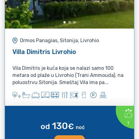
Ormos Panagias, Sitonija, Livrohio
Villa Dimitris Livrohio
Vila Dimitris je kuća koja se nalazi samo 100
metara od plaže u Livrohio (Trani Ammouda), na
poluostrvu Sitonija. Smeštaj Vila ima pa...
130
1
od
€
noć