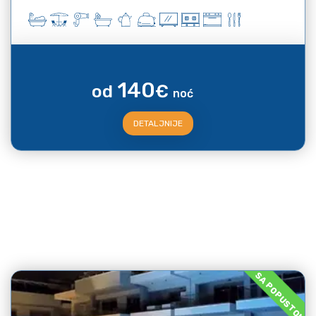
140
od
€
noć
DETALJNIJE
SA POPUSTOM