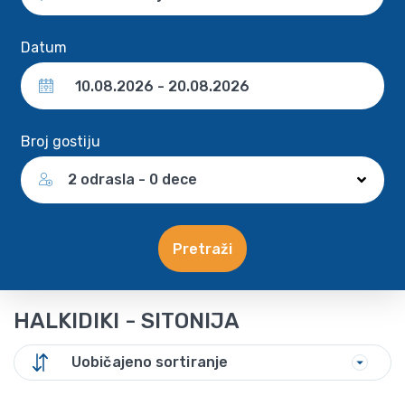
Datum
Broj gostiju
2 odrasla - 0 dece
Pretraži
HALKIDIKI - SITONIJA
Uobičajeno sortiranje