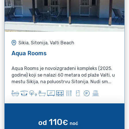
Sikia, Sitonija, Valti Beach
Aqua Rooms
Aqua Rooms je novoizgrađeni kompleks (2025.
godine) koji se nalazi 60 metara od plaže Valti, u
mestu Sikija, na poluostrvu Sitonija. Nudi sm...
110
od
€
noć