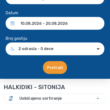
Datum
Broj gostiju
2 odrasla - 0 dece
Pretraži
HALKIDIKI - SITONIJA
Uobičajeno sortiranje