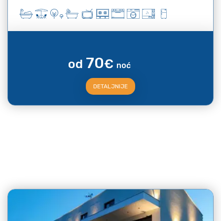
70
od
€
noć
DETALJNIJE