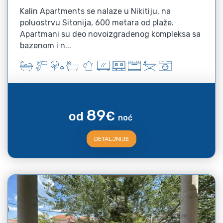
Kalin Apartments se nalaze u Nikitiju, na
poluostrvu Sitonija, 600 metara od plaže.
Apartmani su deo novoizgrađenog kompleksa sa
bazenom i n...
89
od
€
noć
DETALJNIJE