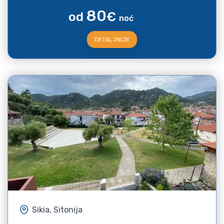
80
od
€
noć
DETALJNIJE
Sikia, Sitonija