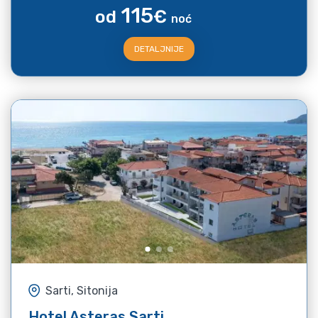
115
od
€
noć
DETALJNIJE
Sarti, Sitonija
Hotel Asteras Sarti