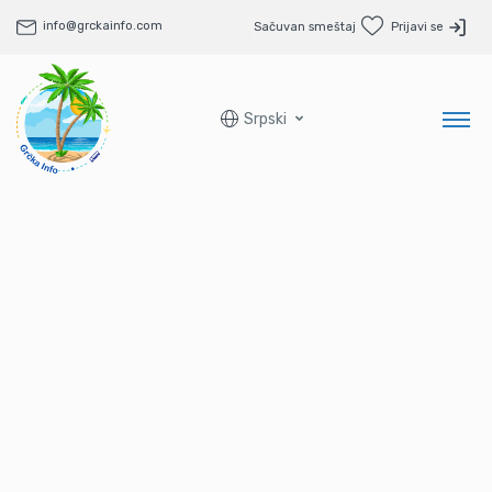
info@grckainfo.com
Sačuvan smeštaj
Prijavi se
Srpski