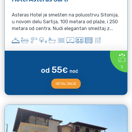
Asteras Hotel je smešten na poluostrvu Sitonija,
u novom delu Sartija, 100 metara od plaže, i 250
metara od centra. Nudi elegantan smeštaj z...
55
1
od
€
noć
DETALJNIJE