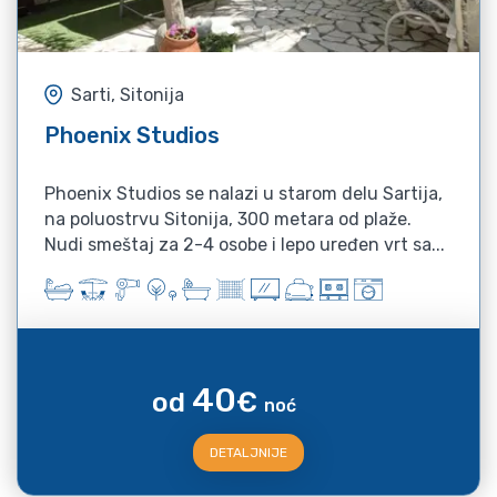
Sarti, Sitonija
Phoenix Studios
Phoenix Studios se nalazi u starom delu Sartija,
na poluostrvu Sitonija, 300 metara od plaže.
Nudi smeštaj za 2-4 osobe i lepo uređen vrt sa...
40
od
€
noć
DETALJNIJE