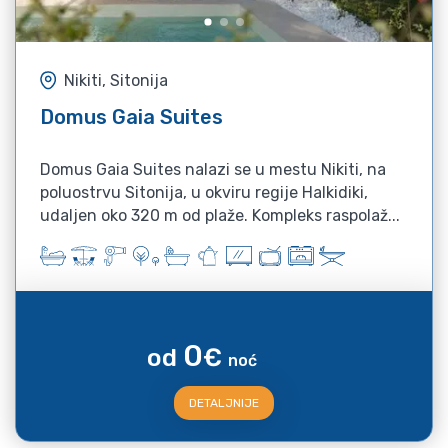
Nikiti, Sitonija
Domus Gaia Suites
Domus Gaia Suites nalazi se u mestu Nikiti, na
poluostrvu Sitonija, u okviru regije Halkidiki,
udaljen oko 320 m od plaže. Kompleks raspolaž...
0
od
€
noć
DETALJNIJE