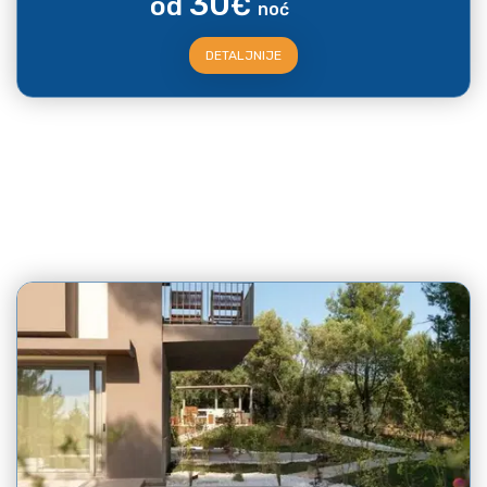
30
od
€
noć
DETALJNIJE