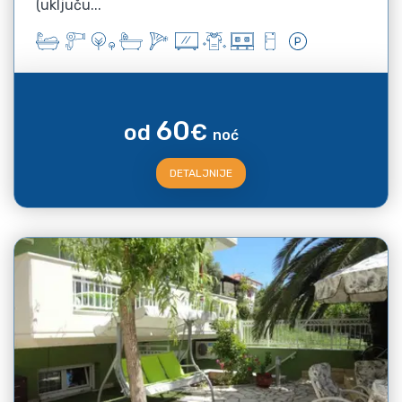
(uključu...
60
od
€
noć
DETALJNIJE