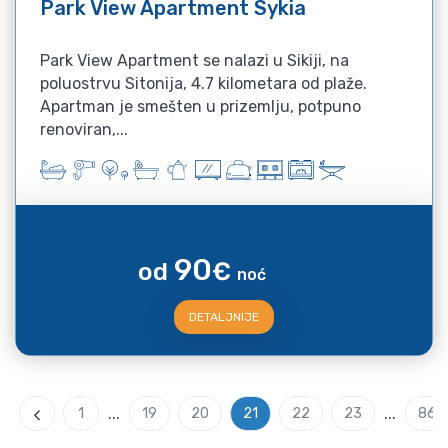
Park View Apartment Sykia
Park View Apartment se nalazi u Sikiji, na
poluostrvu Sitonija, 4.7 kilometara od plaže.
Apartman je smešten u prizemlju, potpuno
renoviran,...
90
od
€
noć
DETALJNIJE
...
...
1
19
20
21
22
23
86
Previous