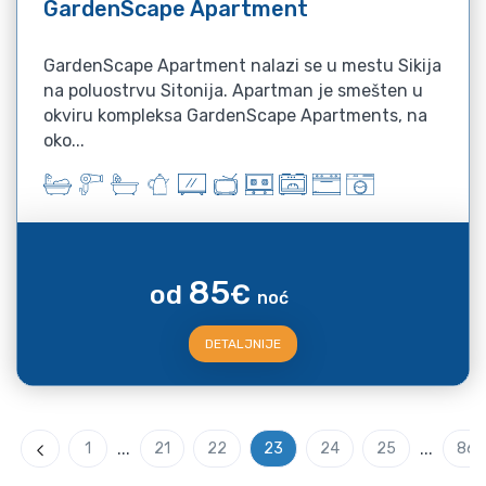
GardenScape Apartment
GardenScape Apartment nalazi se u mestu Sikija
na poluostrvu Sitonija. Apartman je smešten u
okviru kompleksa GardenScape Apartments, na
oko...
85
od
€
noć
DETALJNIJE
...
...
1
21
22
23
24
25
86
Previous