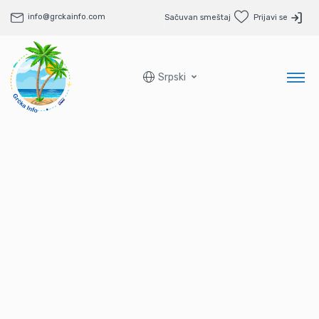
info@grckainfo.com
Sačuvan smeštaj
Prijavi se
Srpski