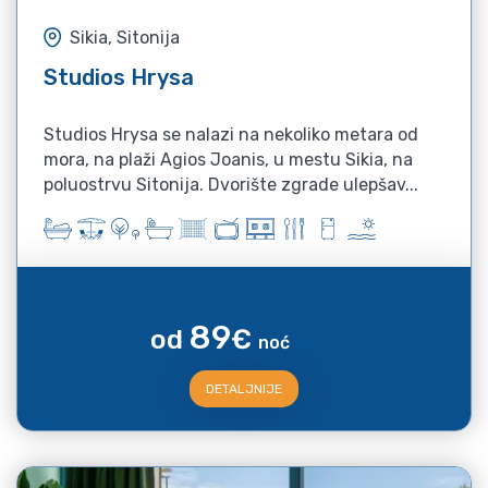
Sikia, Sitonija
Studios Hrysa
Studios Hrysa se nalazi na nekoliko metara od
mora, na plaži Agios Joanis, u mestu Sikia, na
poluostrvu Sitonija. Dvorište zgrade ulepšav...
89
od
€
noć
DETALJNIJE