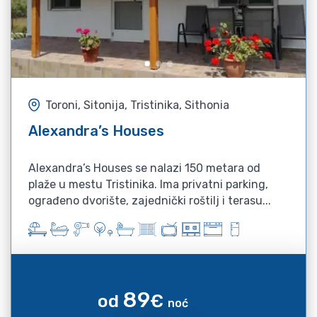
Toroni, Sitonija, Tristinika, Sithonia
Alexandra’s Houses
Alexandra’s Houses se nalazi 150 metara od
plaže u mestu Tristinika. Ima privatni parking,
ograđeno dvorište, zajednički roštilj i terasu...
89
od
€
noć