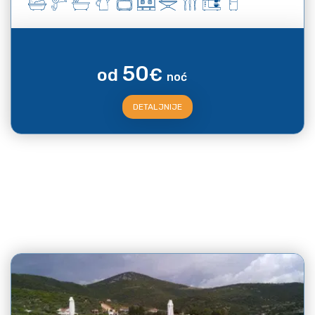
50
od
€
noć
DETALJNIJE