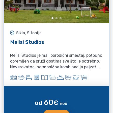
Sikia, Sitonija
Melisi Studios
Melisi Studios je mali porodični smeštaj, potpuno
opremljen da pruži gostima sve što je potrebno.
Neverovatna, harmonična kombinacija pejzaž...
60
od
€
noć