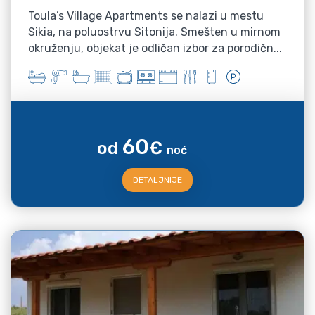
Toula’s Village Apartments se nalazi u mestu
Sikia, na poluostrvu Sitonija. Smešten u mirnom
okruženju, objekat je odličan izbor za porodičn...
60
od
€
noć
DETALJNIJE