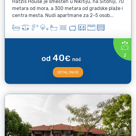
Hatzis House je smešten u Nikitiju, na Sitoniji, 70
metara od mora, a 300 metara od gradske plaže i
centra mesta. Nudi apartmane za 2-5 osob...
40
2
od
€
noć
DETALJNIJE