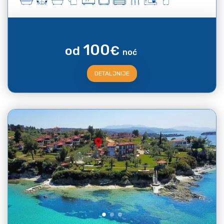
100
od
€
noć
DETALJNIJE