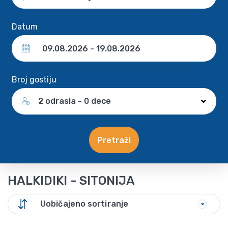
Datum
Broj gostiju
2 odrasla - 0 dece
Pretraži
HALKIDIKI - SITONIJA
Uobičajeno sortiranje