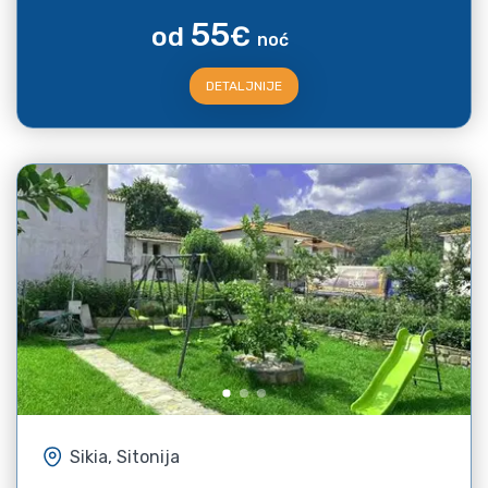
55
od
€
noć
DETALJNIJE
Sikia, Sitonija