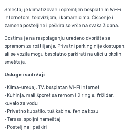
Smeštaj je klimatizovan i opremljen besplatnim Wi-Fi
internetom, televizijom, i komarnicima. Čišćenje i
zamena posteljine i peškira se vrše na svaka 3 dana.
Gostima je na raspolaganju uređeno dvorište sa
opremom za roštiljanje. Privatni parking nije dostupan,
ali se vozila mogu besplatno parkirati na ulici u okolini
smeštaja.
Usluge i sadržaji
• Klima-uređaj, TV, besplatan Wi-Fi internet
• Kuhinja, mali šporet sa rernom i 2 ringle, frižider,
kuvalo za vodu
• Privatno kupatilo, tuš kabina, fen za kosu
• Terasa, spoljni nameštaj
• Posteljina i peškiri