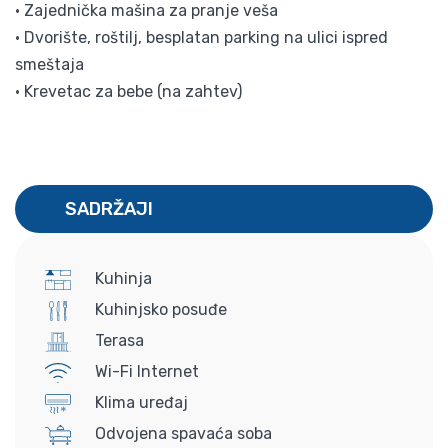
• Zajednička mašina za pranje veša
• Dvorište, roštilj, besplatan parking na ulici ispred
smeštaja
• Krevetac za bebe (na zahtev)
SADRŽAJI
Kuhinja
Kuhinjsko posuđe
Terasa
Wi-Fi Internet
Klima uređaj
Odvojena spavaća soba