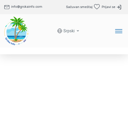
info@grckainfo.com
Sačuvan smeštaj
Prijavi se
Srpski