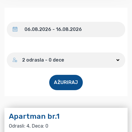
Datum
Broj gostiju
2 odrasla - 0 dece
AŽURIRAJ
Apartman br.1
Odrasli: 4, Deca: 0