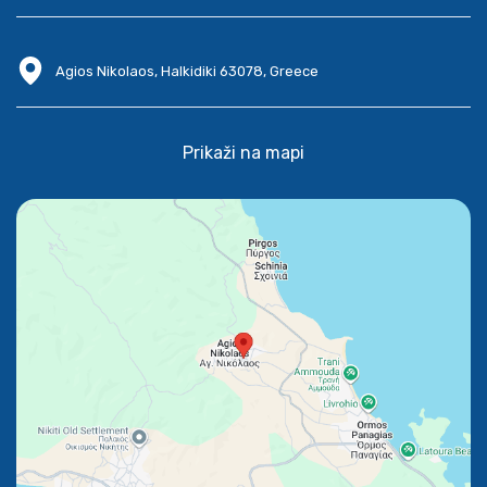
Agios Nikolaos, Halkidiki 63078, Greece
Prikaži na mapi