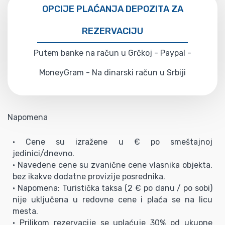
OPCIJE PLAĆANJA DEPOZITA ZA
REZERVACIJU
Putem banke na račun u Grčkoj - Paypal -
MoneyGram - Na dinarski račun u Srbiji
Napomena
• Cene su izražene u € po smeštajnoj
jedinici/dnevno.
• Navedene cene su zvanične cene vlasnika objekta,
bez ikakve dodatne provizije posrednika.
• Napomena: Turistička taksa (2 € po danu / po sobi)
nije uključena u redovne cene i plaća se na licu
mesta.
• Prilikom rezervacije se uplaćuje 30% od ukupne