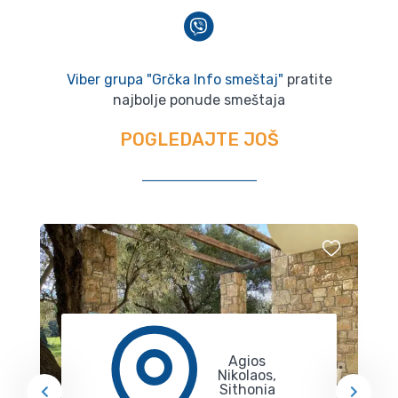
Viber grupa "Grčka Info smeštaj"
pratite
najbolje ponude smeštaja
POGLEDAJTE JOŠ
Agios
Nikolaos,
Sithonia