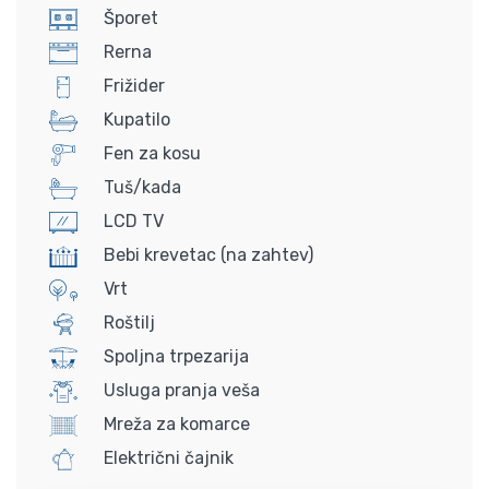
Šporet
Rerna
Frižider
Kupatilo
Fen za kosu
Tuš/kada
LCD TV
Bebi krevetac (na zahtev)
Vrt
Roštilj
Spoljna trpezarija
Usluga pranja veša
Mreža za komarce
Električni čajnik