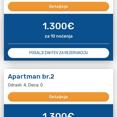
Detaljnije
1.300
€
za 10 noćenja
POŠALJI ZAHTEV ZA REZERVACIJU
Apartman br.2
Odrasli: 4, Deca: 0
Detaljnije
1.300
€