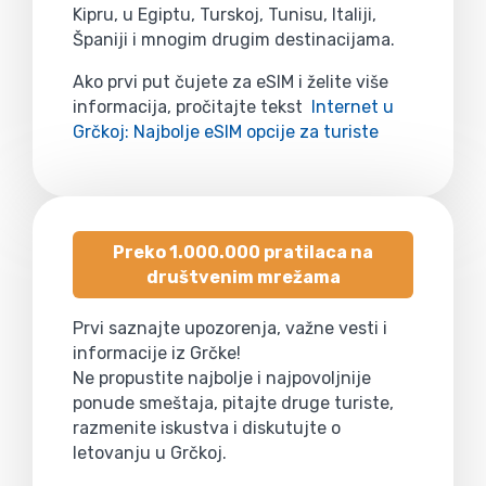
Kipru, u Egiptu, Turskoj, Tunisu, Italiji,
Španiji i mnogim drugim destinacijama.
Ako prvi put čujete za eSIM i želite više
informacija, pročitajte tekst
Internet u
Grčkoj: Najbolje eSIM opcije za turiste
Preko 1.000.000 pratilaca na
društvenim mrežama
Prvi saznajte upozorenja, važne vesti i
informacije iz Grčke!
Ne propustite najbolje i najpovoljnije
ponude smeštaja, pitajte druge turiste,
razmenite iskustva i diskutujte o
letovanju u Grčkoj.