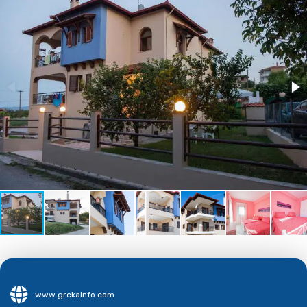
www.grckainfo.com