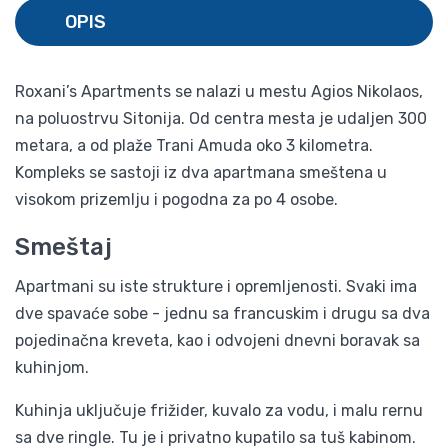
OPIS
Roxani’s Apartments se nalazi u mestu Agios Nikolaos,
na poluostrvu Sitonija. Od centra mesta je udaljen 300
metara, a od plaže Trani Amuda oko 3 kilometra.
Kompleks se sastoji iz dva apartmana smeštena u
visokom prizemlju i pogodna za po 4 osobe.
Smeštaj
Apartmani su iste strukture i opremljenosti. Svaki ima
dve spavaće sobe - jednu sa francuskim i drugu sa dva
pojedinačna kreveta, kao i odvojeni dnevni boravak sa
kuhinjom.
Kuhinja uključuje frižider, kuvalo za vodu, i malu rernu
sa dve ringle. Tu je i privatno kupatilo sa tuš kabinom.