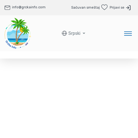
info@grckainfo.com
Sačuvan smeštaj
Prijavi se
Srpski