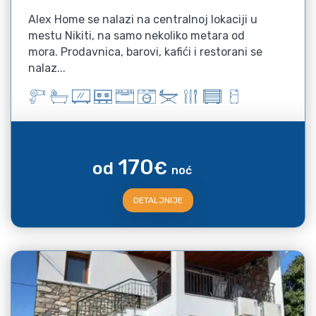
Alex Home se nalazi na centralnoj lokaciji u
mestu Nikiti, na samo nekoliko metara od
mora. Prodavnica, barovi, kafići i restorani se
nalaz...
170
od
€
noć
DETALJNIJE