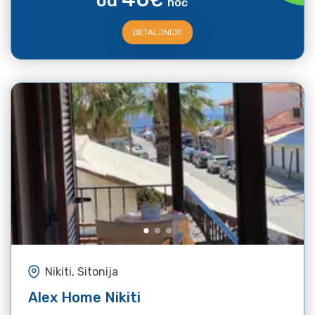
od
€
noć
DETALJNIJE
Nikiti, Sitonija
Alex Home Nikiti