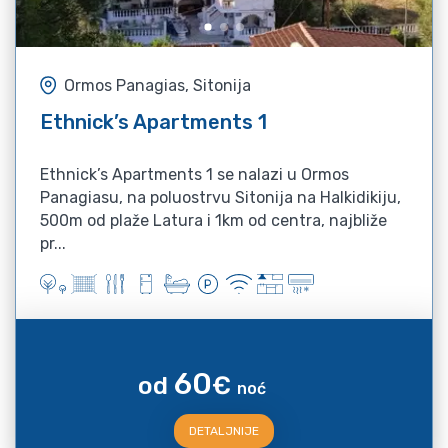
Ormos Panagias, Sitonija
Ethnick’s Apartments 1
Ethnick’s Apartments 1 se nalazi u Ormos
Panagiasu, na poluostrvu Sitonija na Halkidikiju,
500m od plaže Latura i 1km od centra, najbliže
pr...
60
od
€
noć
DETALJNIJE