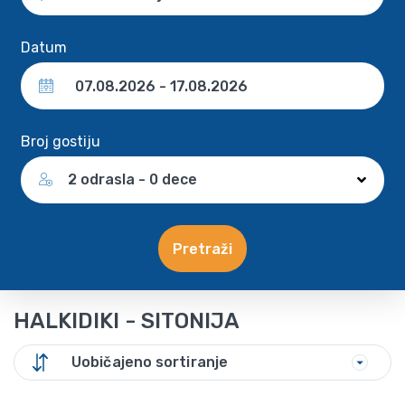
Datum
Broj gostiju
2 odrasla - 0 dece
Pretraži
HALKIDIKI - SITONIJA
Uobičajeno sortiranje