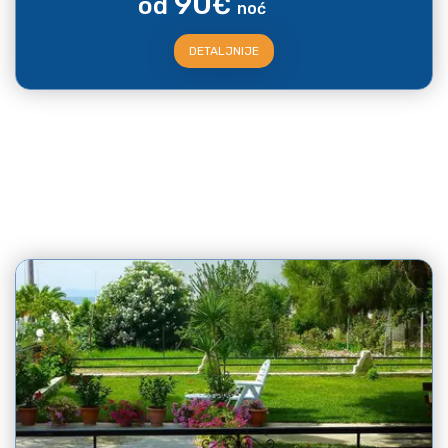
90
od
€
noć
DETALJNIJE