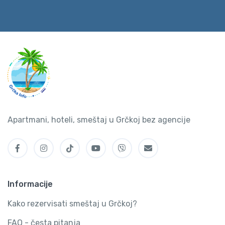
Apartmani, hoteli, smeštaj u Grčkoj bez agencije
Informacije
Kako rezervisati smeštaj u Grčkoj?
FAQ - česta pitanja