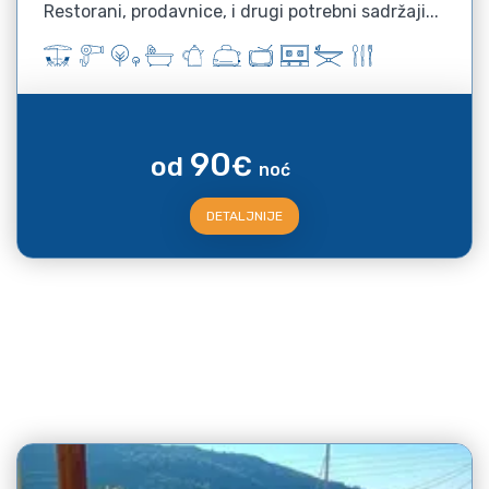
Restorani, prodavnice, i drugi potrebni sadržaji...
90
od
€
noć
DETALJNIJE