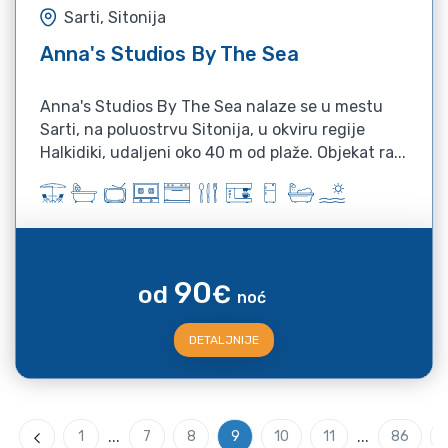
Sarti, Sitonija
Anna's Studios By The Sea
Anna's Studios By The Sea nalaze se u mestu
Sarti, na poluostrvu Sitonija, u okviru regije
Halkidiki, udaljeni oko 40 m od plaže. Objekat ra...
90
od
€
noć
DETALJNIJE
...
...
1
7
8
9
10
11
86
Previous