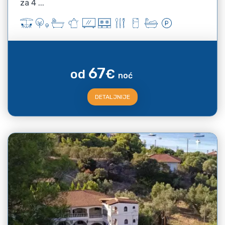
za 4 ...
67
od
€
noć
DETALJNIJE