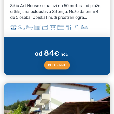
Sikia Art House se nalazi na 50 metara od plaže,
u Sikiji, na poluostrvu Sitonija. Može da primi 4
do 5 osoba. Objekat nudi prostran ogra...
84
od
€
noć
DETALJNIJE