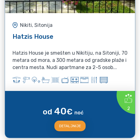
Nikiti, Sitonija
Hatzis House
Hatzis House je smešten u Nikitiju, na Sitoniji, 70
metara od mora, a 300 metara od gradske plaže i
centra mesta. Nudi apartmane za 2-5 osob...
40
2
od
€
noć
DETALJNIJE