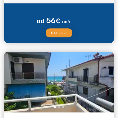
56
od
€
noć
DETALJNIJE