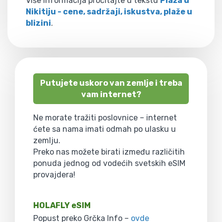
Više informacija pročitajte u tekstu
Plaža u
Nikitiju - cene, sadržaji, iskustva, plaže u
blizini
.
Putujete uskoro van zemlje i treba
vam internet?
Ne morate tražiti poslovnice – internet
ćete sa nama imati odmah po ulasku u
zemlju.
Preko nas možete birati između različitih
ponuda jednog od vodećih svetskih eSIM
provajdera!
HOLAFLY eSIM
Popust preko Grčka Info –
ovde