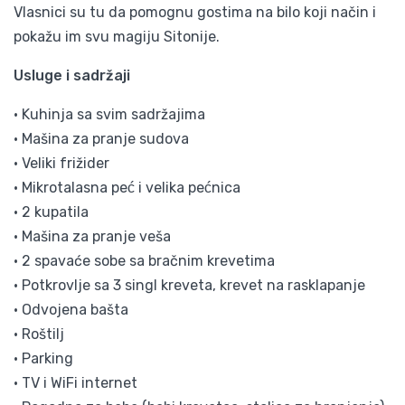
Vlasnici su tu da pomognu gostima na bilo koji način i
pokažu im svu magiju Sitonije.
Usluge i sadržaji
• Kuhinja sa svim sadržajima
• Mašina za pranje sudova
• Veliki frižider
• Mikrotalasna peć i velika pećnica
• 2 kupatila
• Mašina za pranje veša
• 2 spavaće sobe sa bračnim krevetima
• Potkrovlje sa 3 singl kreveta, krevet na rasklapanje
• Odvojena bašta
• Roštilj
• Parking
• TV i WiFi internet