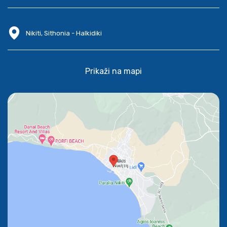
Nikiti, Sithonia - Halkidiki
Prikaži na mapi