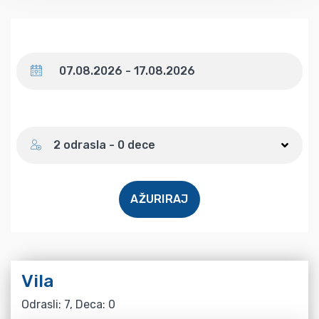
Datum
Broj gostiju
2 odrasla - 0 dece
AŽURIRAJ
Vila
Odrasli: 7, Deca: 0