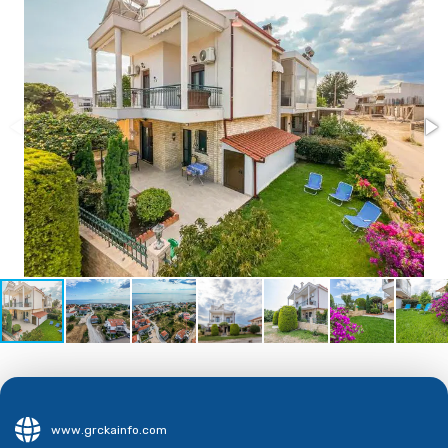
www.grckainfo.com