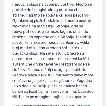
najdužih plaža na ovom poluostrvu. Mesto se
proteže duž magistralnog puta, sa obe
strane, i lagano se spušta ka lepoj peščano-
šljunkovitoj plaži. Nedaleko od mesta postoji
raskrsnica na magistrali Sitonije, gde se
račva put i odakle se može lagano stići i do
istočne i do zapadne obale Sitonije. U Nikitiju
postoji lekarska ordinacija, bankomat, veliki
broj marketa i lepo uređeno šetalište uz
dugačku plažu. Na šetalištu i uz more su
poređani vrlo lepo i moderno uređeni kafići i
autentične grčke taverne i restorani gde se
služi sveža riba, roštilj i drugi specijaliteti.
Gradska plaža u Nikitiju ima svetlo plavo more
i mešavina je peska i sitnog šljunka. Pogodna
je za decu. Na kraju plaže se nalaze beach
barovi sa ležaljkama i suncobranima. Ovaj deo
Nikitija je po mnogima najbolji za kupanje.