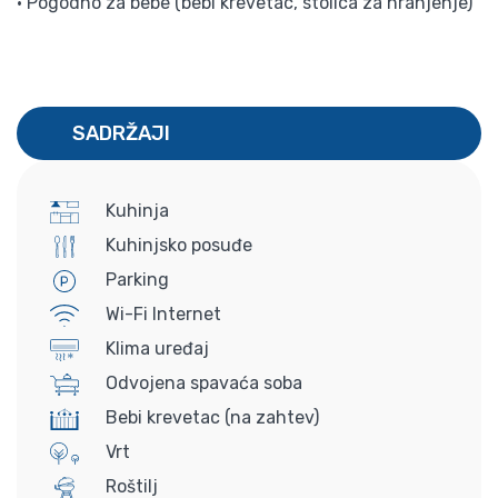
• Pogodno za bebe (bebi krevetac, stolica za hranjenje)
SADRŽAJI
Kuhinja
Kuhinjsko posuđe
Parking
Wi-Fi Internet
Klima uređaj
Odvojena spavaća soba
Bebi krevetac (na zahtev)
Vrt
Roštilj