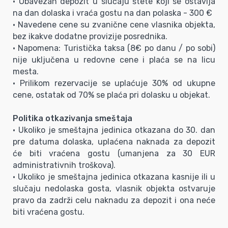
• Obavezan depozit u slučaju štete koji se ostavlja
na dan dolaska i vraća gostu na dan polaska - 300 €
• Navedene cene su zvanične cene vlasnika objekta,
bez ikakve dodatne provizije posrednika.
• Napomena: Turistička taksa (8€ po danu / po sobi)
nije uključena u redovne cene i plaća se na licu
mesta.
• Prilikom rezervacije se uplaćuje 30% od ukupne
cene, ostatak od 70% se plaća pri dolasku u objekat.
Politika otkazivanja smeštaja
• Ukoliko je smeštajna jedinica otkazana do 30. dan
pre datuma dolaska, uplaćena naknada za depozit
će biti vraćena gostu (umanjena za 30 EUR
administrativnih troškova).
• Ukoliko je smeštajna jedinica otkazana kasnije ili u
slučaju nedolaska gosta, vlasnik objekta ostvaruje
pravo da zadrži celu naknadu za depozit i ona neće
biti vraćena gostu.