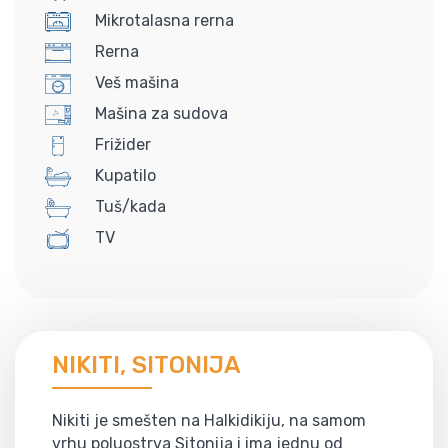
Mikrotalasna rerna
Rerna
Veš mašina
Mašina za sudova
Frižider
Kupatilo
Tuš/kada
TV
NIKITI, SITONIJA
Nikiti je smešten na Halkidikiju, na samom
vrhu poluostrva Sitonija i ima jednu od