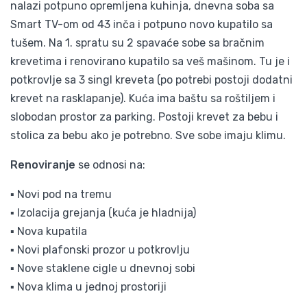
nalazi potpuno opremljena kuhinja, dnevna soba sa
Smart TV-om od 43 inča i potpuno novo kupatilo sa
tušem. Na 1. spratu su 2 spavaće sobe sa bračnim
krevetima i renovirano kupatilo sa veš mašinom. Tu je i
potkrovlje sa 3 singl kreveta (po potrebi postoji dodatni
krevet na rasklapanje). Kuća ima baštu sa roštiljem i
slobodan prostor za parking. Postoji krevet za bebu i
stolica za bebu ako je potrebno. Sve sobe imaju klimu.
Renoviranje
se odnosi na:
▪ Novi pod na tremu
▪ Izolacija grejanja (kuća je hladnija)
▪ Nova kupatila
▪ Novi plafonski prozor u potkrovlju
▪ Nove staklene cigle u dnevnoj sobi
▪ Nova klima u jednoj prostoriji