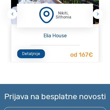
Nikiti,
Sithonia
Elia House
Detaljnije
od 167€
Prijava na besplatne novosti
Unesite svoj email