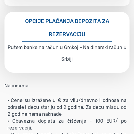
OPCIJE PLAĆANJA DEPOZITA ZA
REZERVACIJU
Putem banke na račun u Grčkoj - Na dinarski račun u
Srbiji
Napomena
• Cene su izražene u € za vilu/dnevno i odnose na
odrasle i decu stariju od 2 godine. Za decu mlađu od
2 godine nema naknade
• Obavezna doplata za čišćenje - 100 EUR/ po
rezervaciji.