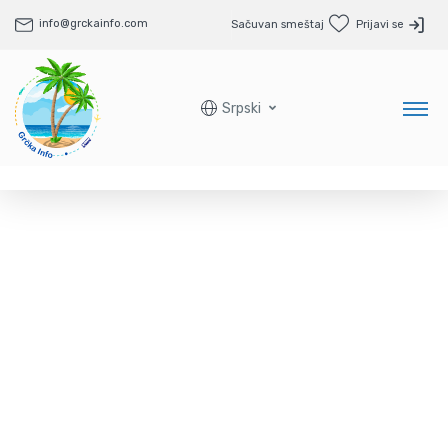
info@grckainfo.com
Sačuvan smeštaj
Prijavi se
Srpski