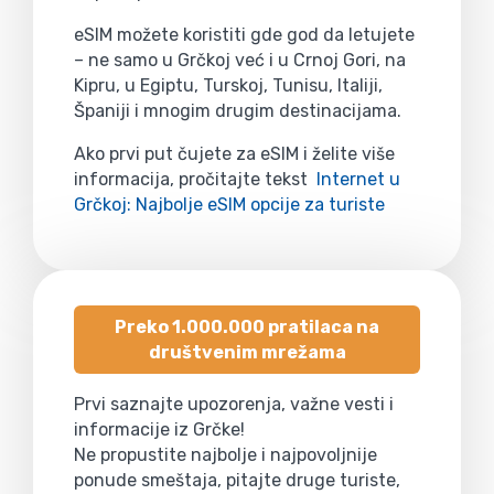
eSIM možete koristiti gde god da letujete
– ne samo u Grčkoj već i u Crnoj Gori, na
Kipru, u Egiptu, Turskoj, Tunisu, Italiji,
Španiji i mnogim drugim destinacijama.
Ako prvi put čujete za eSIM i želite više
informacija, pročitajte tekst
Internet u
Grčkoj: Najbolje eSIM opcije za turiste
Preko 1.000.000 pratilaca na
društvenim mrežama
Prvi saznajte upozorenja, važne vesti i
informacije iz Grčke!
Ne propustite najbolje i najpovoljnije
ponude smeštaja, pitajte druge turiste,