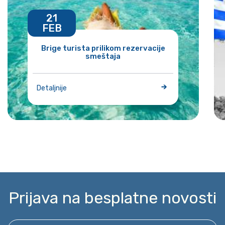
21
FEB
Brige turista prilikom rezervacije
smeštaja
Detaljnije
Prijava na besplatne novosti