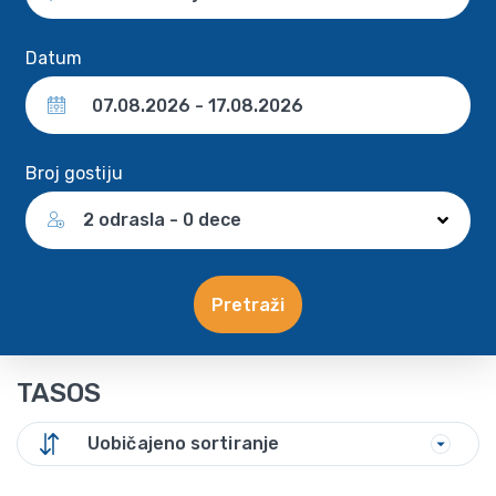
Datum
Broj gostiju
2 odrasla - 0 dece
Pretraži
TASOS
Uobičajeno sortiranje