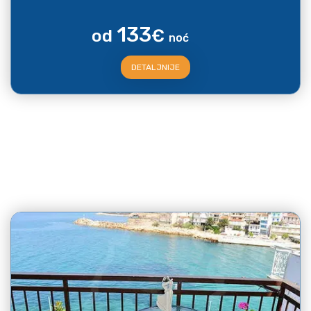
133
od
€
noć
DETALJNIJE