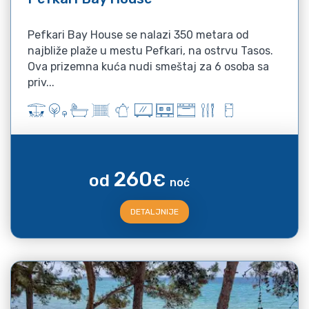
Pefkari Bay House se nalazi 350 metara od
najbliže plaže u mestu Pefkari, na ostrvu Tasos.
Ova prizemna kuća nudi smeštaj za 6 osoba sa
priv...
260
od
€
noć
DETALJNIJE