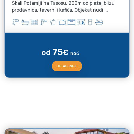
Skali Potamiji na Tasosu, 200m od plaže, blizu
prodavnica, taverni i kafića. Objekat nudi ...
75
od
€
noć
DETALJNIJE