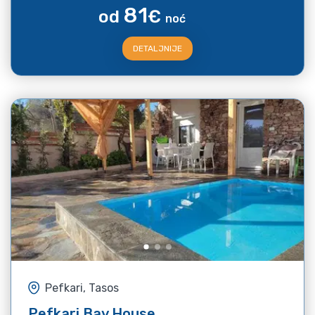
81
od
€
noć
DETALJNIJE
Pefkari, Tasos
Pefkari Bay House