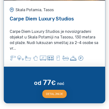
Skala Potamia, Tasos
Carpe Diem Luxury Studios
Carpe Diem Luxury Studios je novoizgrađeni
objekat u Skala Potamiji na Tasosu, 130 metara
od plaže. Nudi luksuzan smeštaj za 2-4 osobe sa
vr...
77
od
€
noć
DETALJNIJE