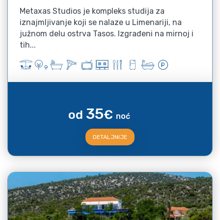
Metaxas Studios je kompleks studija za
iznajmljivanje koji se nalaze u Limenariji, na
južnom delu ostrva Tasos. Izgrađeni na mirnoj i
tih...
35
od
€
noć
DETALJNIJE