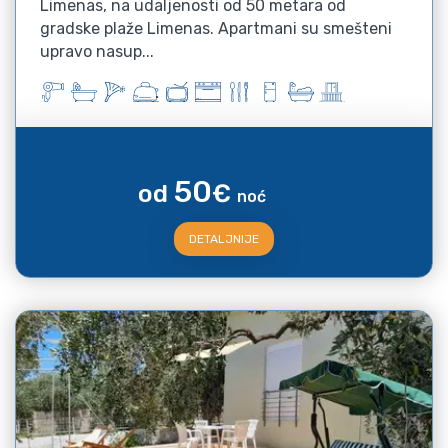
Limenas, na udaljenosti od 50 metara od
gradske plaže Limenas. Apartmani su smešteni
upravo nasup...
50
od
€
noć
DETALJNIJE