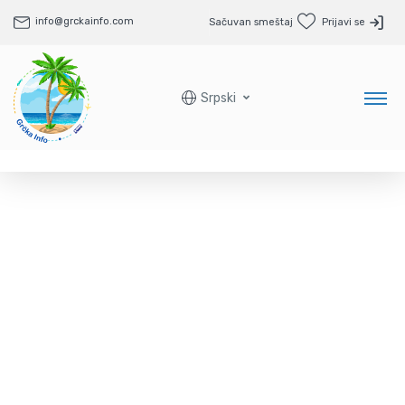
info@grckainfo.com
Sačuvan smeštaj
Prijavi se
Srpski