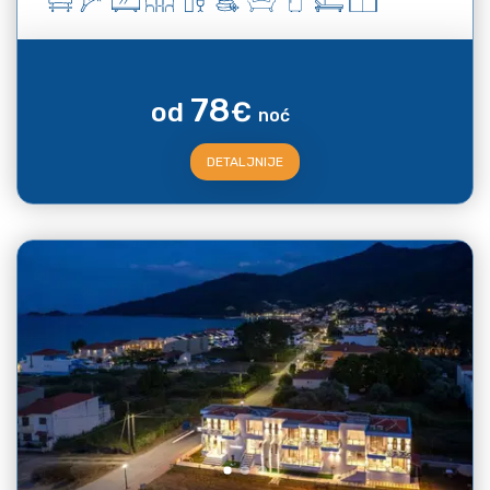
78
od
€
noć
DETALJNIJE