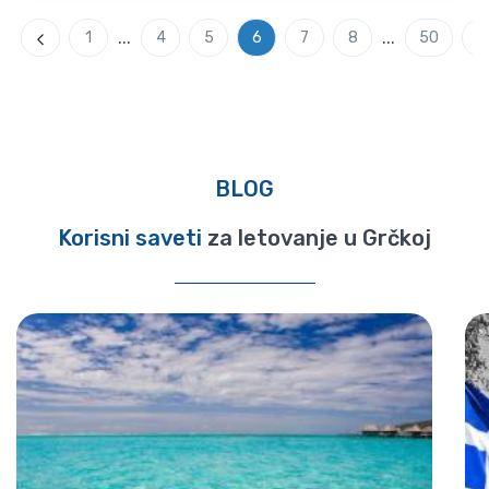
...
...
1
4
5
6
7
8
50
Previous
N
BLOG
Korisni saveti
za letovanje u Grčkoj