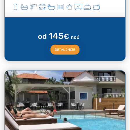
145
od
€
noć
DETALJNIJE