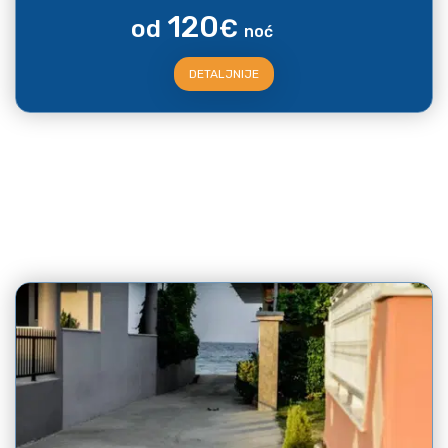
120
od
€
noć
DETALJNIJE