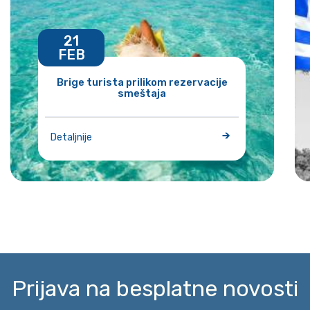
21
FEB
Brige turista prilikom rezervacije
smeštaja
Detaljnije
Prijava na besplatne novosti