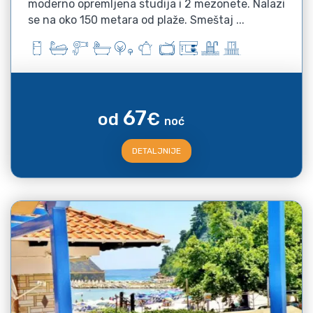
moderno opremljena studija i 2 mezonete. Nalazi
se na oko 150 metara od plaže. Smeštaj ...
67
od
€
noć
DETALJNIJE