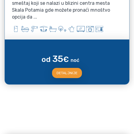
smeštaj koji se nalazi u blizini centra mesta
Skala Potamia gde možete pronaći mnoštvo
opcija da ...
35
od
€
noć
DETALJNIJE