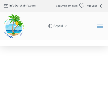
info@grckainfo.com
Sačuvan smeštaj
Prijavi se
Srpski