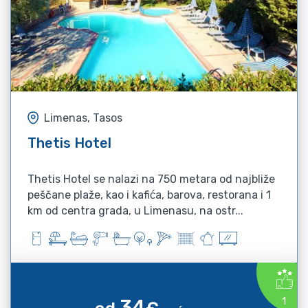
Limenas, Tasos
Thetis Hotel
Thetis Hotel se nalazi na 750 metara od najbliže
peščane plaže, kao i kafića, barova, restorana i 1
km od centra grada, u Limenasu, na ostr...
34
1