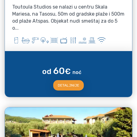
Toutoula Studios se nalazi u centru Skala
Mariesa, na Tasosu, 50m od gradske plaže i 500m
od plaže Atspas. Objekat nudi smeštaj za do 5
o...
60
od
€
noć
DETALJNIJE