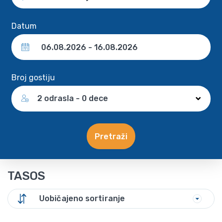
Datum
Broj gostiju
2 odrasla - 0 dece
Pretraži
TASOS
Uobičajeno sortiranje