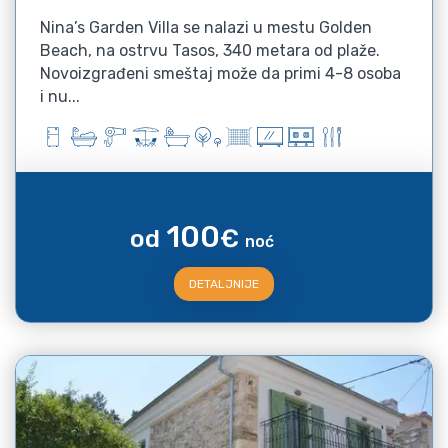
Nina’s Garden Villa se nalazi u mestu Golden
Beach, na ostrvu Tasos, 340 metara od plaže.
Novoizgrađeni smeštaj može da primi 4-8 osoba
i nu...
100
od
€
noć
DETALJNIJE