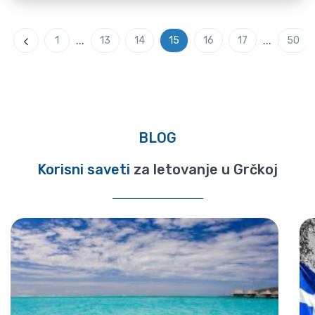
...
...
1
13
14
15
16
17
50
Previous
BLOG
Korisni saveti
za letovanje u Grčkoj