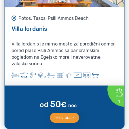
Potos, Tasos, Psili Ammos Beach
Villa Iordanis
Villa Iordanis je mirno mesto za porodični odmor
pored plaže Psili Ammos sa panoramskim
pogledom na Egejsko more i neverovatne
zalaske sunca...
50
1
od
€
noć
DETALJNIJE