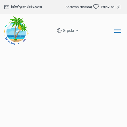
info@grckainfo.com
Sačuvan smeštaj
Prijavi se
Srpski