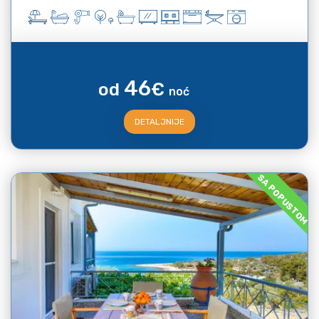
46
od
€
noć
DETALJNIJE
SA POPUSTOM