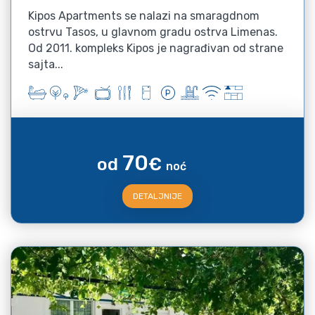
Kipos Apartments se nalazi na smaragdnom
ostrvu Tasos, u glavnom gradu ostrva Limenas.
Od 2011. kompleks Kipos je nagrađivan od strane
sajta...
70
od
€
noć
DETALJNIJE