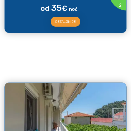
35
2
od
€
noć
DETALJNIJE