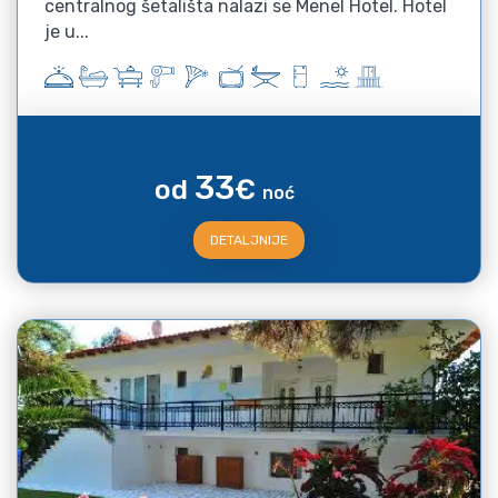
centralnog šetališta nalazi se Menel Hotel. Hotel
je u...
33
od
€
noć
DETALJNIJE