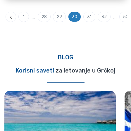
...
...
1
28
29
30
31
32
50
Previous
BLOG
Korisni saveti
za letovanje u Grčkoj