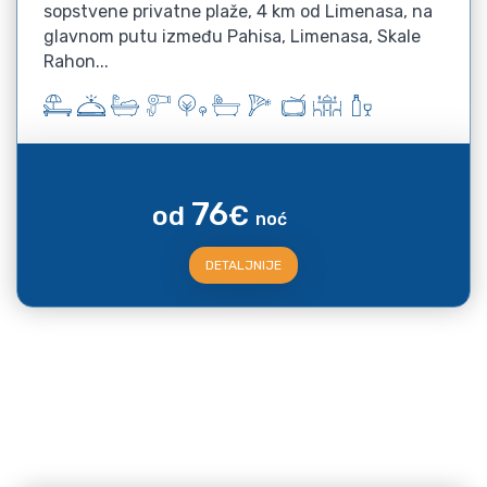
sopstvene privatne plaže, 4 km od Limenasa, na
glavnom putu između Pahisa, Limenasa, Skale
Rahon...
76
od
€
noć
DETALJNIJE