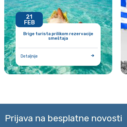
21
FEB
Brige turista prilikom rezervacije
smeštaja
Detaljnije
Prijava na besplatne novosti