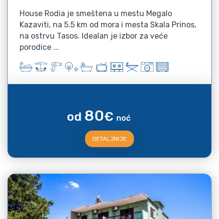
House Rodia je smeštena u mestu Megalo
Kazaviti, na 5.5 km od mora i mesta Skala Prinos,
na ostrvu Tasos. Idealan je izbor za veće
porodice ...
80
od
€
noć
DETALJNIJE