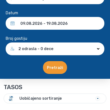
Datum
Broj gostiju
2 odrasla - 0 dece
Pretraži
TASOS
Uobičajeno sortiranje