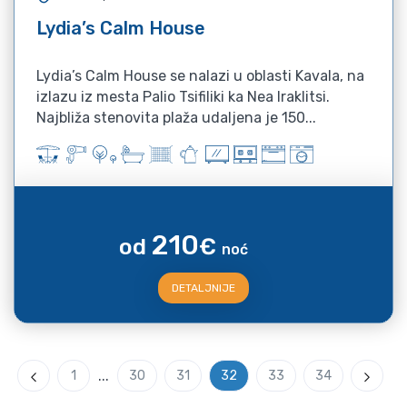
Lydia’s Calm House
Lydia’s Calm House se nalazi u oblasti Kavala, na
izlazu iz mesta Palio Tsifiliki ka Nea Iraklitsi.
Najbliža stenovita plaža udaljena je 150...
210
od
€
noć
DETALJNIJE
...
1
30
31
32
33
34
Previous
Next