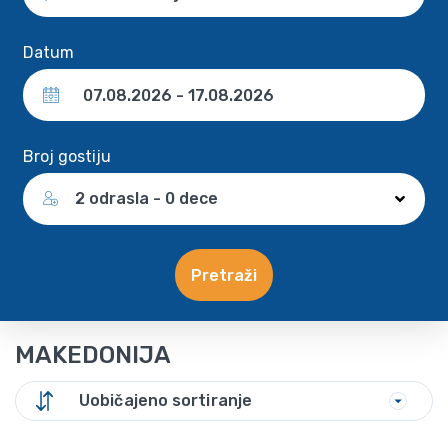
Datum
Broj gostiju
2 odrasla - 0 dece
Pretraži
MAKEDONIJA
Uobičajeno sortiranje