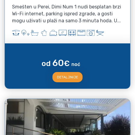
Smešten u Perei, Dimi Num 1 nudi besplatan brzi
Wi-Fi internet, parking ispred zgrade, a gosti
mogu uživati u plaži na samo 3 minuta hoda. U...
60
od
€
noć
DETALJNIJE