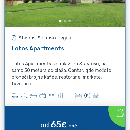
Stavros, Solunska regija
Lotos Apartments
Lotos Apartments se nalazi na Stavrosu, na
samo 50 metara od plaže. Centar, gde možete
pronaći brojne kafiće, restorane, markete,
taverne i ...
65
1
od
€
noć