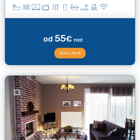
55
od
€
noć
DETALJNIJE