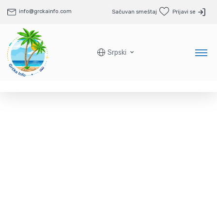
info@grckainfo.com
Sačuvan smeštaj
Prijavi se
Srpski