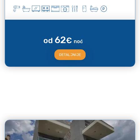
62
od
€
noć
DETALJNIJE