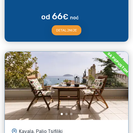
66
od
€
noć
DETALJNIJE
SA POPUSTOM
Kavala, Palio Tsifiliki