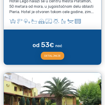
Hotel Lego nalazi se u centru mesta Platamon,
50 metara od mora, u jugoistočnom delu oblasti
Pieria. Hotel je otvoren tokom cele godine, zim...
53
od
€
noć
DETALJNIJE