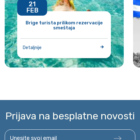
21
FEB
Brige turista prilikom rezervacije
smeštaja
Detaljnije
Prijava na besplatne novosti
Unesite svoj email