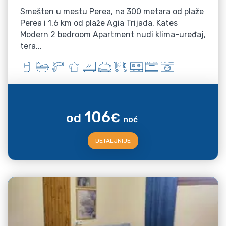
Smešten u mestu Perea, na 300 metara od plaže
Perea i 1,6 km od plaže Agia Trijada, Kates
Modern 2 bedroom Apartment nudi klima-uređaj,
tera...
106
od
€
noć
DETALJNIJE