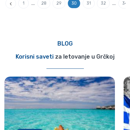
...
...
1
28
29
30
31
32
34
Previous
BLOG
Korisni saveti
za letovanje u Grčkoj