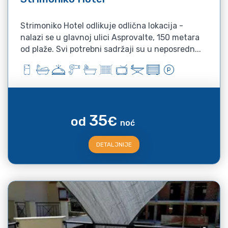
Strimoniko Hotel odlikuje odlična lokacija -
nalazi se u glavnoj ulici Asprovalte, 150 metara
od plaže. Svi potrebni sadržaji su u neposredn...
35
od
€
noć
DETALJNIJE