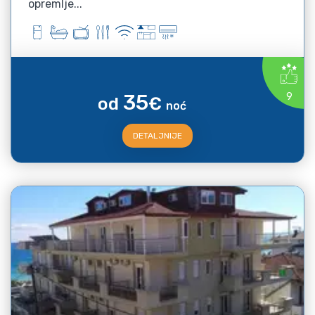
opremlje...
35
9
od
€
noć
DETALJNIJE