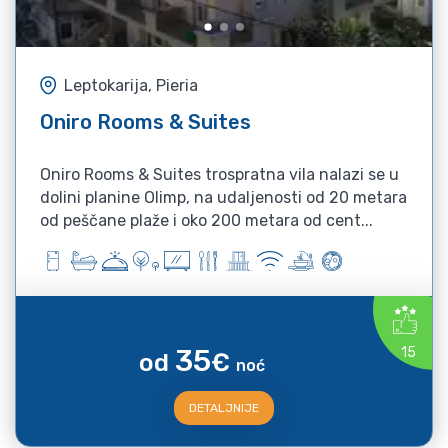
Leptokarija, Pieria
Oniro Rooms & Suites
Oniro Rooms & Suites trospratna vila nalazi se u
dolini planine Olimp, na udaljenosti od 20 metara
od peščane plaže i oko 200 metara od cent...
35
15
od
€
noć
DETALJNIJE