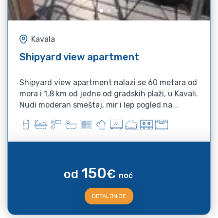
Kavala
Shipyard view apartment
Shipyard view apartment nalazi se 60 metara od
mora i 1,8 km od jedne od gradskih plaži, u Kavali.
Nudi moderan smeštaj, mir i lep pogled na...
150
od
€
noć
DETALJNIJE