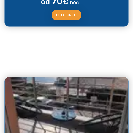
70
od
€
noć
DETALJNIJE