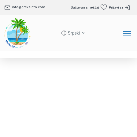
info@grckainfo.com
Sačuvan smeštaj
Prijavi se
Srpski