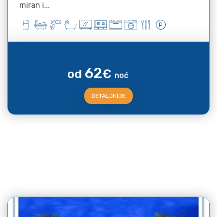
miran i...
62
od
€
noć
DETALJNIJE