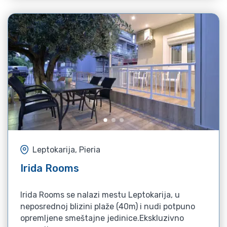
Leptokarija, Pieria
Irida Rooms
Irida Rooms se nalazi mestu Leptokarija, u
neposrednoj blizini plaže (40m) i nudi potpuno
opremljene smeštajne jedinice.Ekskluzivno