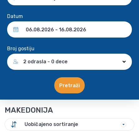
Datum
Broj gostiju
2 odrasla - 0 dece
Pretraži
MAKEDONIJA
Uobičajeno sortiranje