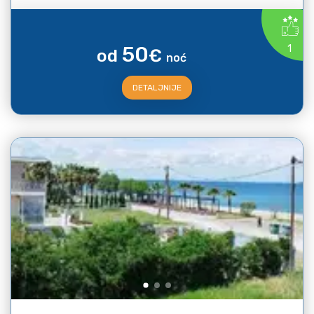
50
1
od
€
noć
DETALJNIJE