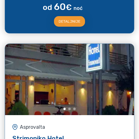
60
od
€
noć
DETALJNIJE
Asprovalta
Strimoniko Hotel