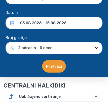
Datum
Broj gostiju
2 odrasla - 0 dece
Pretraži
CENTRALNI HALKIDIKI
Uobičajeno sortiranje