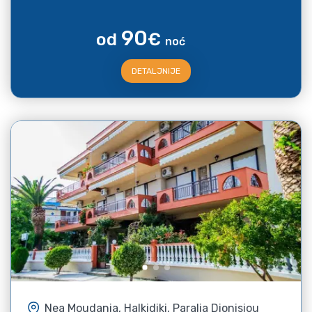
90
od
€
noć
DETALJNIJE
Nea Moudania, Halkidiki, Paralia Dionisiou