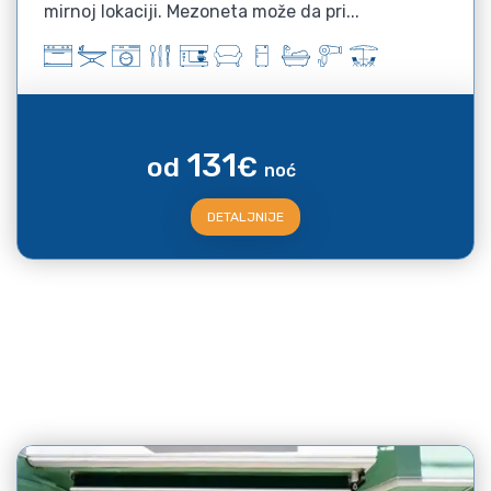
mirnoj lokaciji. Mezoneta može da pri...
131
od
€
noć
DETALJNIJE