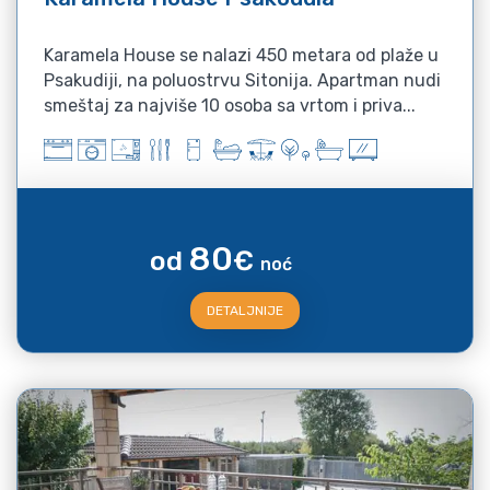
Karamela House se nalazi 450 metara od plaže u
Psakudiji, na poluostrvu Sitonija. Apartman nudi
smeštaj za najviše 10 osoba sa vrtom i priva...
80
od
€
noć
DETALJNIJE