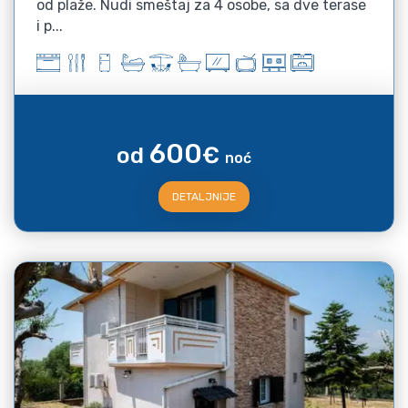
od plaže. Nudi smeštaj za 4 osobe, sa dve terase
i p...
600
od
€
noć
DETALJNIJE