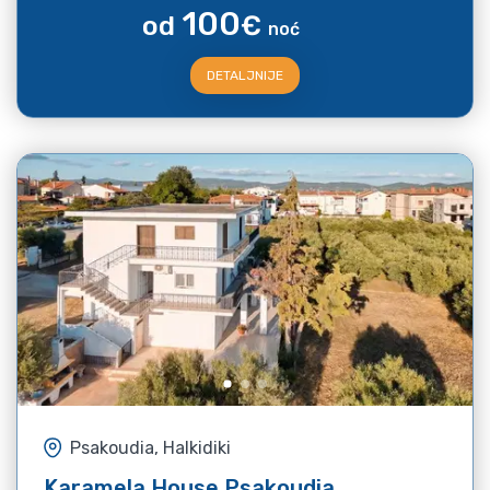
100
od
€
noć
DETALJNIJE
Psakoudia, Halkidiki
Karamela House Psakoudia