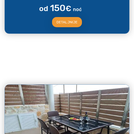
150
od
€
noć
DETALJNIJE