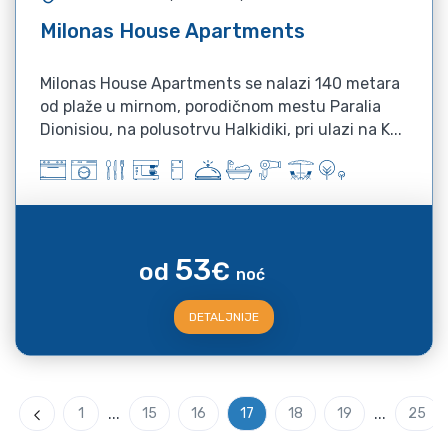
Milonas House Apartments
Milonas House Apartments se nalazi 140 metara
od plaže u mirnom, porodičnom mestu Paralia
Dionisiou, na polusotrvu Halkidiki, pri ulazi na K...
53
od
€
noć
DETALJNIJE
...
...
1
15
16
17
18
19
25
Previous