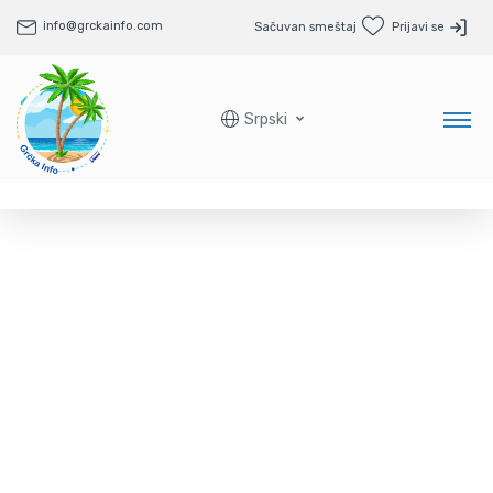
info@grckainfo.com
Sačuvan smeštaj
Prijavi se
Srpski