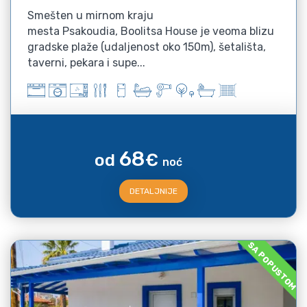
Smešten u mirnom kraju
mesta Psakoudia, Boolitsa House je veoma blizu
gradske plaže (udaljenost oko 150m), šetališta,
taverni, pekara i supe...
68
od
€
noć
DETALJNIJE
SA POPUSTOM