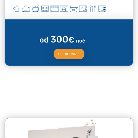
300
od
€
noć
DETALJNIJE