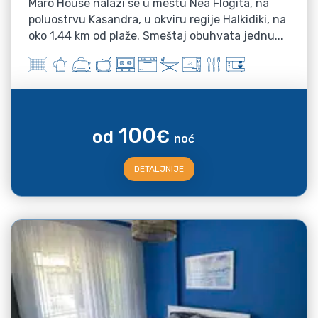
Maro House nalazi se u mestu Nea Flogita, na
poluostrvu Kasandra, u okviru regije Halkidiki, na
oko 1,44 km od plaže. Smeštaj obuhvata jednu...
100
od
€
noć
DETALJNIJE