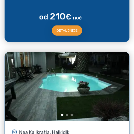
210
od
€
noć
DETALJNIJE
Nea Kalikratia, Halkidiki