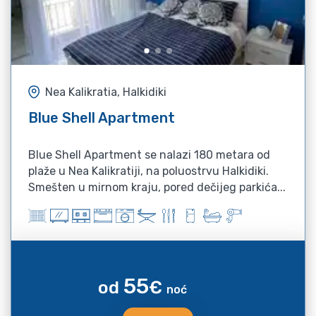
Nea Kalikratia, Halkidiki
Blue Shell Apartment
Blue Shell Apartment se nalazi 180 metara od
plaže u Nea Kalikratiji, na poluostrvu Halkidiki.
Smešten u mirnom kraju, pored dečijeg parkića...
55
od
€
noć