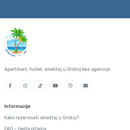
Apartmani, hoteli, smeštaj u Grčkoj bez agencije
Informacije
Kako rezervisati smeštaj u Grčkoj?
FAQ - česta pitanja