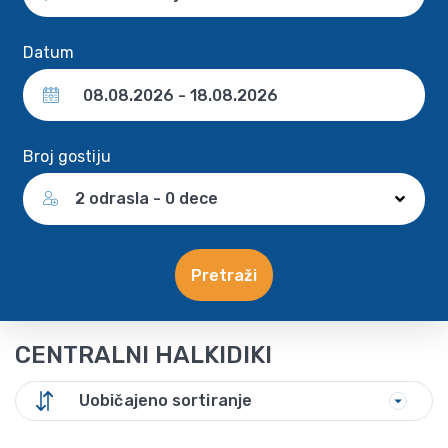
Datum
Broj gostiju
2 odrasla - 0 dece
Pretraži
CENTRALNI HALKIDIKI
Uobičajeno sortiranje