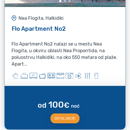
Nea Flogita, Halkidiki
Flo Apartment No2
Flo Apartment No2 nalazi se u mestu Nea
Flogita, u okviru oblasti Nea Propontida, na
poluostrvu Halkidiki, na oko 550 metara od plaže.
Apart...
100
od
€
noć
DETALJNIJE