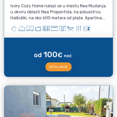
Ivory Cozy Home nalazi se u mestu Nea Mudanja,
u okviru oblasti Nea Propontida, na poluostrvu
Halkidiki, na oko 600 metara od plaže. Apartma...
100
od
€
noć
DETALJNIJE