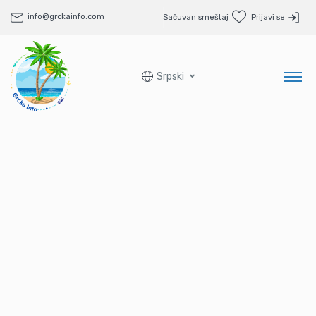
info@grckainfo.com
Sačuvan smeštaj
Prijavi se
Srpski