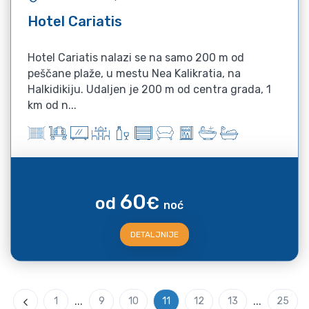
Hotel Cariatis
Hotel Cariatis nalazi se na samo 200 m od
peščane plaže, u mestu Nea Kalikratia, na
Halkidikiju. Udaljen je 200 m od centra grada, 1
km od n...
60
od
€
noć
DETALJNIJE
...
...
1
9
10
11
12
13
25
Previous