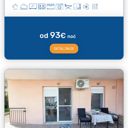
93
od
€
noć
DETALJNIJE