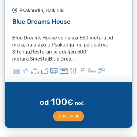
Psakoudia, Halkidiki
Blue Dreams House
Blue Dreams House se nalazi 850 metara od
mora, na ulazu u Psakudiju, na poluostrvu
Sitonija.Restoran je udaljen 500
metara.SmeštajBlue Drea...
100
od
€
noć
DETALJNIJE