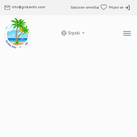
info@grckainfo.com
Sačuvan smeštaj
Prijavi se
Srpski