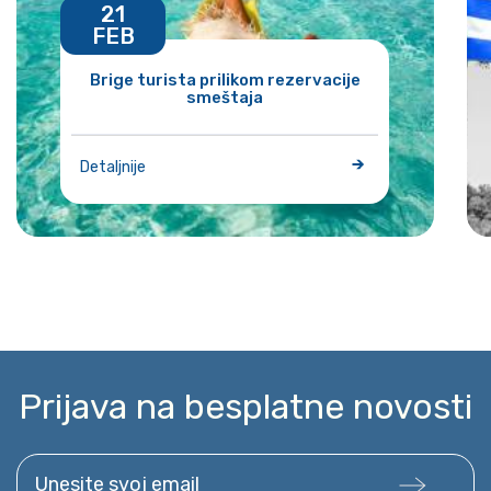
21
FEB
Brige turista prilikom rezervacije
smeštaja
Detaljnije
Prijava na besplatne novosti
Unesite svoj email