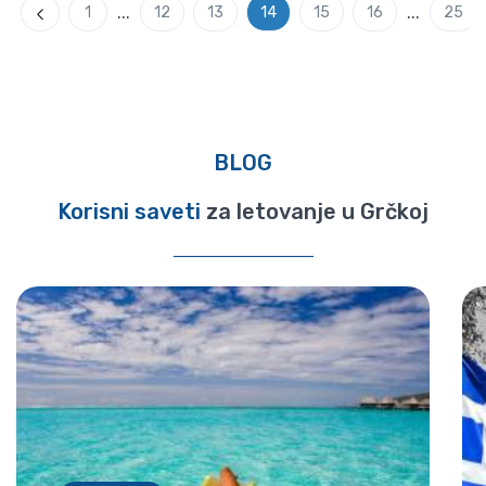
...
...
1
12
13
14
15
16
25
Previous
BLOG
Korisni saveti
za letovanje u Grčkoj