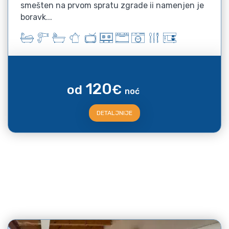
smešten na prvom spratu zgrade ii namenjen je
boravk...
120
od
€
noć
DETALJNIJE