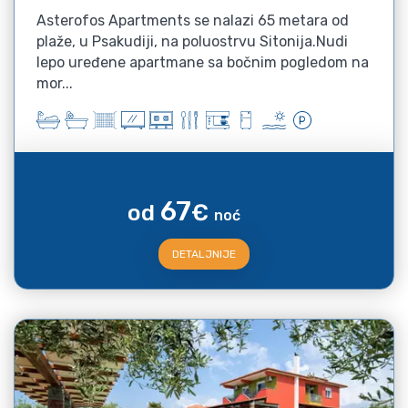
Asterofos Apartments se nalazi 65 metara od
plaže, u Psakudiji, na poluostrvu Sitonija.Nudi
lepo uređene apartmane sa bočnim pogledom na
mor...
67
od
€
noć
DETALJNIJE