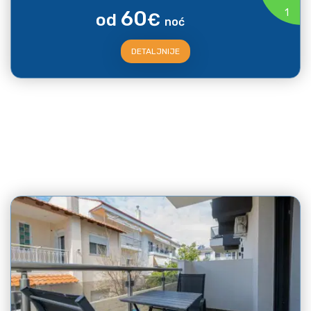
60
1
od
€
noć
DETALJNIJE