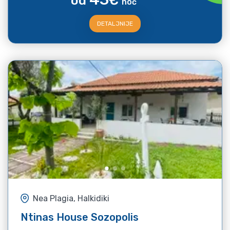
od
€
noć
DETALJNIJE
Nea Plagia, Halkidiki
Ntinas House Sozopolis