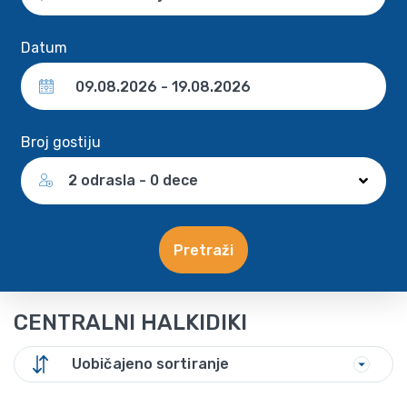
Datum
Broj gostiju
2 odrasla - 0 dece
Pretraži
CENTRALNI HALKIDIKI
Uobičajeno sortiranje