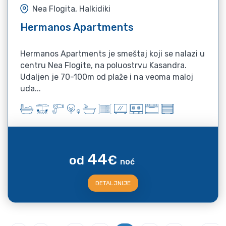
Nea Flogita, Halkidiki
Hermanos Apartments
Hermanos Apartments je smeštaj koji se nalazi u
centru Nea Flogite, na poluostrvu Kasandra.
Udaljen je 70-100m od plaže i na veoma maloj
uda...
44
od
€
noć
DETALJNIJE