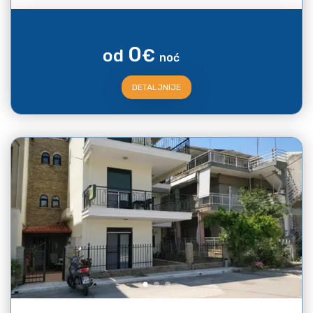
0
od
€
noć
DETALJNIJE