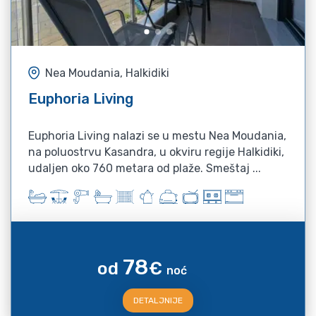
Nea Moudania, Halkidiki
Euphoria Living
Euphoria Living nalazi se u mestu Nea Moudania,
na poluostrvu Kasandra, u okviru regije Halkidiki,
udaljen oko 760 metara od plaže. Smeštaj ...
78
od
€
noć
DETALJNIJE