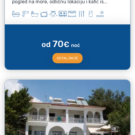
pogled na more, odličnu lokaciju i kafić is...
70
od
€
noć
DETALJNIJE