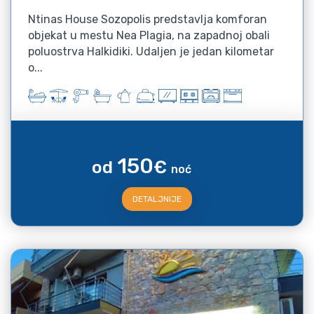
Ntinas House Sozopolis predstavlja komforan
objekat u mestu Nea Plagia, na zapadnoj obali
poluostrva Halkidiki. Udaljen je jedan kilometar
o...
150
od
€
noć
DETALJNIJE