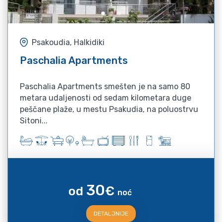
Psakoudia, Halkidiki
Paschalia Apartments
Paschalia Apartments smešten je na samo 80
metara udaljenosti od sedam kilometara duge
peščane plaže, u mestu Psakudia, na poluostrvu
Sitoni...
30
od
€
noć
DETALJNIJE