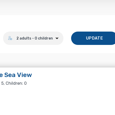
Number of guests
UPDATE
2 adults - 0 children
e Sea View
 5, Children: 0