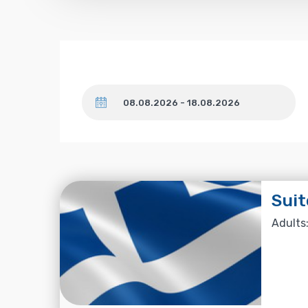
Dates
Suit
Adults: