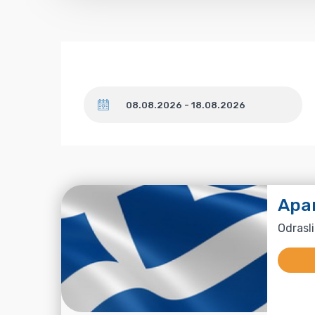
Datum
Apa
Odrasli