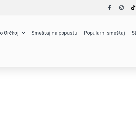
 o Grčkoj
Smeštaj na popustu
Popularni smeštaj
S