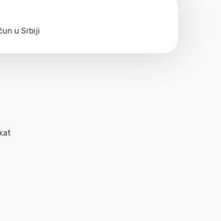
un u Srbiji
kat