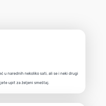
u narednih nekoliko sati, ali se i neki drugi
ete upit za željeni smeštaj.