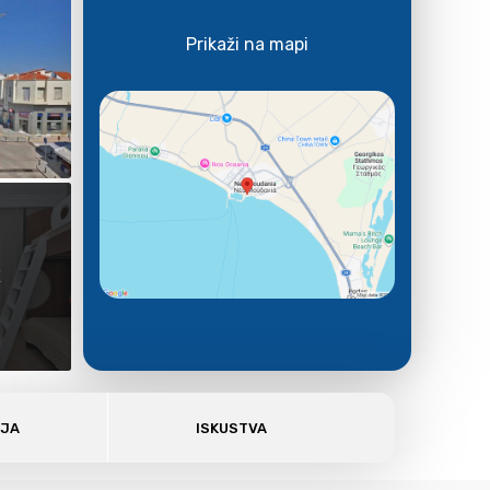
Prikaži na mapi
E
AJA
ISKUSTVA