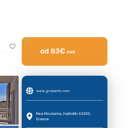
od 83€
noć
www.grckainfo.com
Nea Moudania, Halkidiki 63200,
Greece