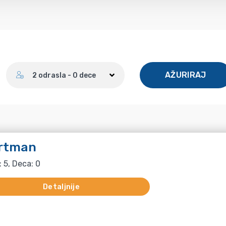
Broj gostiju
AŽURIRAJ
2 odrasla - 0 dece
rtman
: 5, Deca: 0
Detaljnije