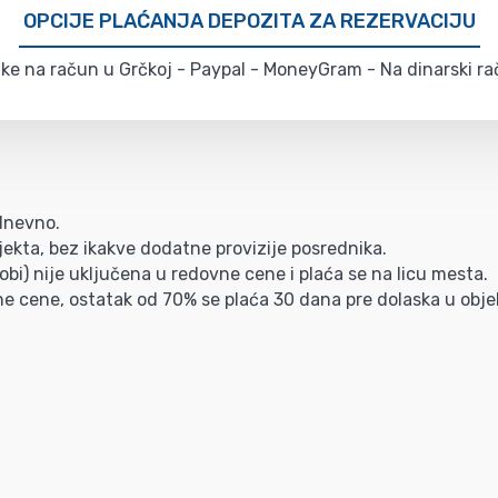
OPCIJE PLAĆANJA DEPOZITA ZA REZERVACIJU
e na račun u Grčkoj - Paypal - MoneyGram - Na dinarski rač
/dnevno.
ekta, bez ikakve dodatne provizije posrednika.
bi) nije uključena u redovne cene i plaća se na licu mesta.
ne cene, ostatak od 70% se plaća 30 dana pre dolaska u obje