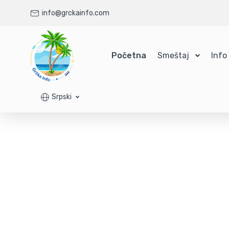
info@grckainfo.com
Početna
Smeštaj
Info
Srpski