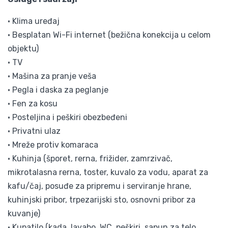
• Klima uređaj
• Besplatan Wi-Fi internet (bežična konekcija u celom
objektu)
• TV
• Mašina za pranje veša
• Pegla i daska za peglanje
• Fen za kosu
• Posteljina i peškiri obezbeđeni
• Privatni ulaz
• Mreže protiv komaraca
• Kuhinja (šporet, rerna, frižider, zamrzivač,
mikrotalasna rerna, toster, kuvalo za vodu, aparat za
kafu/čaj, posuđe za pripremu i serviranje hrane,
kuhinjski pribor, trpezarijski sto, osnovni pribor za
kuvanje)
• Kupatilo (kada, lavabo, WC, peškiri, sapun za telo,