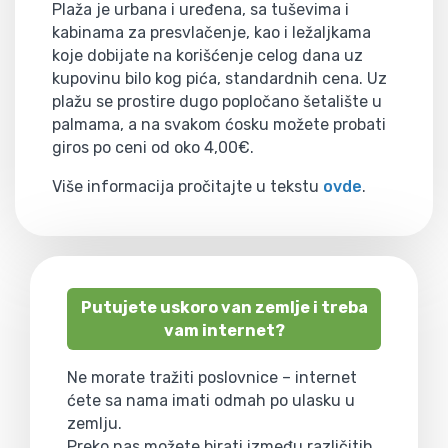
Plaža je urbana i uređena, sa tuševima i
kabinama za presvlačenje, kao i ležaljkama
koje dobijate na korišćenje celog dana uz
kupovinu bilo kog pića, standardnih cena. Uz
plažu se prostire dugo popločano šetalište u
palmama, a na svakom ćosku možete probati
giros po ceni od oko 4,00€.
Više informacija pročitajte u tekstu
ovde
.
Putujete uskoro van zemlje i treba
vam internet?
Ne morate tražiti poslovnice – internet
ćete sa nama imati odmah po ulasku u
zemlju.
Preko nas možete birati između različitih