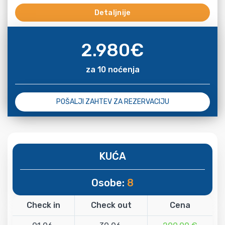
Detaljnije
2.980
€
za 10 noćenja
POŠALJI ZAHTEV ZA REZERVACIJU
KUĆA
Osobe:
8
Check in
Check out
Cena