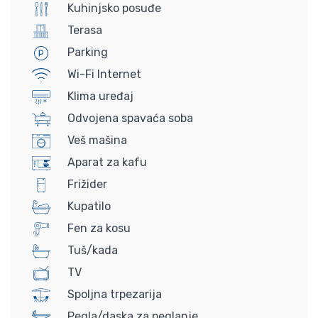
Kuhinjsko posuđe
Terasa
Parking
Wi-Fi Internet
Klima uređaj
Odvojena spavaća soba
Veš mašina
Aparat za kafu
Frižider
Kupatilo
Fen za kosu
Tuš/kada
TV
Spoljna trpezarija
Pegla/daska za peglanje