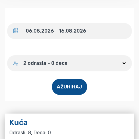
Datum
Broj gostiju
2 odrasla - 0 dece
AŽURIRAJ
Kuća
Odrasli: 8, Deca: 0