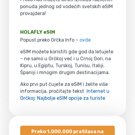
ponuda jednog od vodećih svetskih eSIM
provajdera!
HOLAFLY eSIM
Popust preko Grčka Info –
ovde
eSIM možete koristiti gde god da letujete
– ne samo u Grčkoj već i u Crnoj Gori, na
Kipru, u Egiptu, Turskoj, Tunisu, Italiji,
Španiji i mnogim drugim destinacijama.
Ako prvi put čujete za eSIM i želite više
informacija, pročitajte tekst
Internet u
Grčkoj: Najbolje eSIM opcije za turiste
Preko 1.000.000 pratilaca na