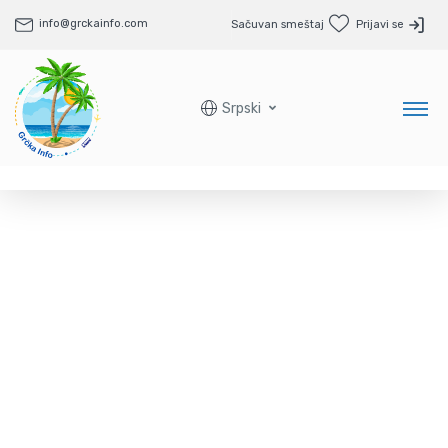
info@grckainfo.com
Sačuvan smeštaj
Prijavi se
Srpski