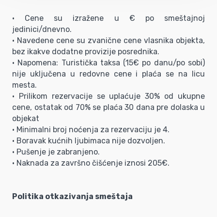
• Cene su izražene u € po smeštajnoj
jedinici/dnevno.
• Navedene cene su zvanične cene vlasnika objekta,
bez ikakve dodatne provizije posrednika.
• Napomena: Turistička taksa (15€ po danu/po sobi)
nije uključena u redovne cene i plaća se na licu
mesta.
• Prilikom rezervacije se uplaćuje 30% od ukupne
cene, ostatak od 70% se plaća 30 dana pre dolaska u
objekat
• Minimalni broj noćenja za rezervaciju je 4.
• Boravak kućnih ljubimaca nije dozvoljen.
• Pušenje je zabranjeno.
• Naknada za završno čišćenje iznosi 205€.
Politika otkazivanja smeštaja