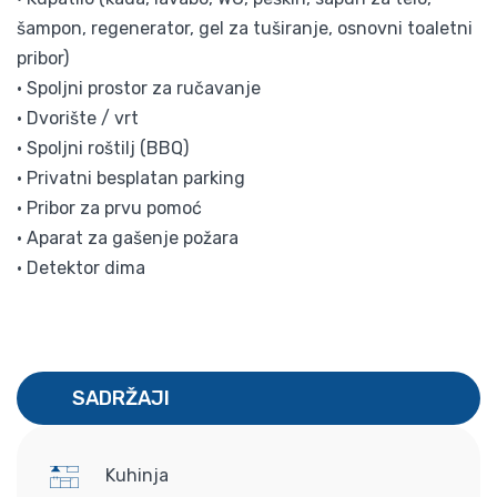
šampon, regenerator, gel za tuširanje, osnovni toaletni
pribor)
• Spoljni prostor za ručavanje
• Dvorište / vrt
• Spoljni roštilj (BBQ)
• Privatni besplatan parking
• Pribor za prvu pomoć
• Aparat za gašenje požara
• Detektor dima
SADRŽAJI
Kuhinja