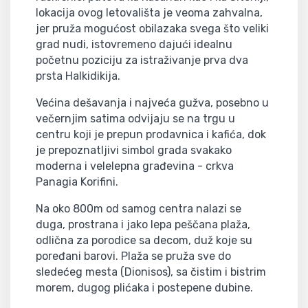
lokacija ovog letovališta je veoma zahvalna,
jer pruža mogućost obilazaka svega što veliki
grad nudi, istovremeno dajući idealnu
početnu poziciju za istraživanje prva dva
prsta Halkidikija.
Većina dešavanja i najveća gužva, posebno u
večernjim satima odvijaju se na trgu u
centru koji je prepun prodavnica i kafića, dok
je prepoznatljivi simbol grada svakako
moderna i velelepna građevina - crkva
Panagia Korifini.
Na oko 800m od samog centra nalazi se
duga, prostrana i jako lepa peščana plaža,
odlična za porodice sa decom, duž koje su
poređani barovi. Plaža se pruža sve do
sledećeg mesta (Dionisos), sa čistim i bistrim
morem, dugog plićaka i postepene dubine.