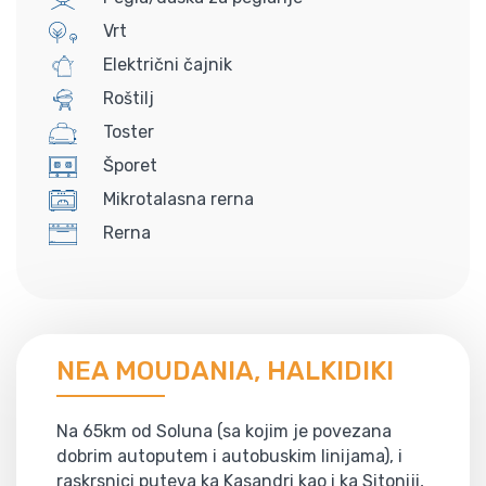
Vrt
Električni čajnik
Roštilj
Toster
Šporet
Mikrotalasna rerna
Rerna
NEA MOUDANIA, HALKIDIKI
Na 65km od Soluna (sa kojim je povezana
dobrim autoputem i autobuskim linijama), i
raskrsnici puteva ka Kasandri kao i ka Sitoniji,