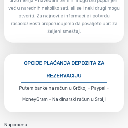
brzo menja - navedeni termini mogu biti popunjeni
već u narednih nekoliko sati, ali se i neki drugi mogu
otvoriti. Za najnovije informacije i potvrdu
raspoloživosti preporučujemo da pošaljete upit za
željeni smeštaj.
OPCIJE PLAĆANJA DEPOZITA ZA
REZERVACIJU
Putem banke na račun u Grčkoj - Paypal -
MoneyGram - Na dinarski račun u Srbiji
Napomena