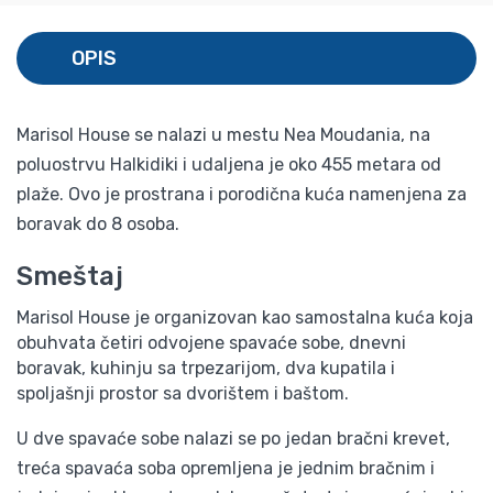
OPIS
Marisol House se nalazi u mestu Nea Moudania, na
poluostrvu Halkidiki i udaljena je oko 455 metara od
plaže. Ovo je prostrana i porodična kuća namenjena za
boravak do 8 osoba.
Smeštaj
Marisol House je organizovan kao samostalna kuća koja
obuhvata četiri odvojene spavaće sobe, dnevni
boravak, kuhinju sa trpezarijom, dva kupatila i
spoljašnji prostor sa dvorištem i baštom.
U dve spavaće sobe nalazi se po jedan bračni krevet,
treća spavaća soba opremljena je jednim bračnim i