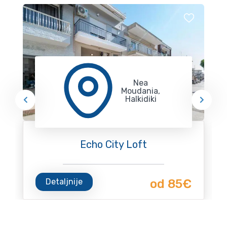
Nea
Moudania,
Halkidiki
Echo City Loft
Detaljnije
od 85€