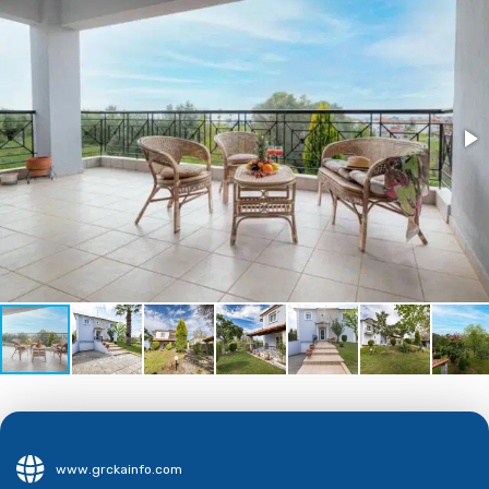
www.grckainfo.com