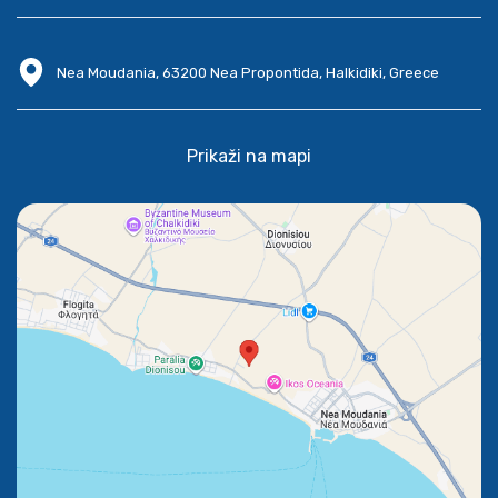
Nea Moudania, 63200 Nea Propontida, Halkidiki, Greece
Prikaži na mapi