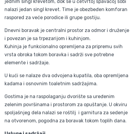
jednim singl krevetom, dok se u četvrtoj spavaćoj sobi
nalazi jedan singl krevet. Time je obezbeđen komforan
raspored za veće porodice ili grupe gostiju.
Dnevni boravak je centralni prostor za odmor i druženje
i povezan je sa trpezarijom i kuhinjom.
Kuhinja je funkcionalno opremljena za pripremu svih
vrsta obroka tokom boravka i sadrži sve potrebne
elemente i sadržaje.
U kući se nalaze dva odvojena kupatila, oba opremljena
kadama i osnovnim toaletnim sadržajima.
Gostima je na raspolaganju dvorište sa uređenim
zelenim površinama i prostorom za opuštanje. U okviru
spoljašnjeg dela nalazi se roštilj i garnitura za sedenje
na otvorenom, pogodna za boravak tokom toplih dana.
Usluge i sadržaji