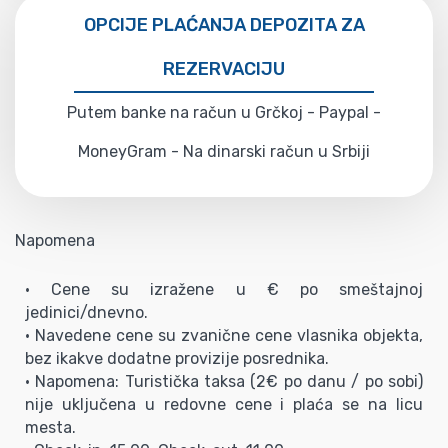
OPCIJE PLAĆANJA DEPOZITA ZA
REZERVACIJU
Putem banke na račun u Grčkoj - Paypal -
MoneyGram - Na dinarski račun u Srbiji
Napomena
• Cene su izražene u € po smeštajnoj
jedinici/dnevno.
• Navedene cene su zvanične cene vlasnika objekta,
bez ikakve dodatne provizije posrednika.
• Napomena: Turistička taksa (2€ po danu / po sobi)
nije uključena u redovne cene i plaća se na licu
mesta.