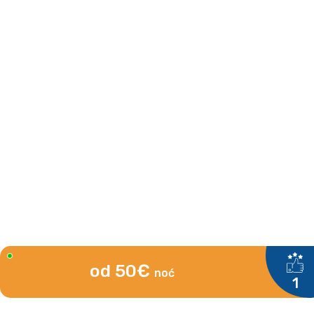
od 50€
noć
1