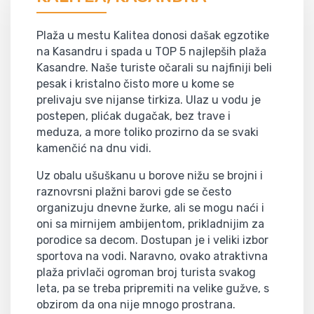
Plaža u mestu Kalitea donosi dašak egzotike
na Kasandru i spada u TOP 5 najlepših plaža
Kasandre. Naše turiste očarali su najfiniji beli
pesak i kristalno čisto more u kome se
prelivaju sve nijanse tirkiza. Ulaz u vodu je
postepen, plićak dugačak, bez trave i
meduza, a more toliko prozirno da se svaki
kamenčić na dnu vidi.
Uz obalu ušuškanu u borove nižu se brojni i
raznovrsni plažni barovi gde se često
organizuju dnevne žurke, ali se mogu naći i
oni sa mirnijem ambijentom, prikladnijim za
porodice sa decom. Dostupan je i veliki izbor
sportova na vodi. Naravno, ovako atraktivna
plaža privlači ogroman broj turista svakog
leta, pa se treba pripremiti na velike gužve, s
obzirom da ona nije mnogo prostrana.