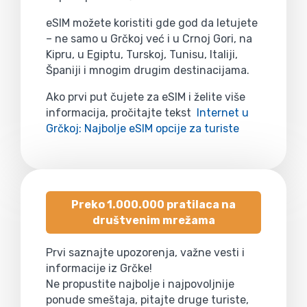
eSIM možete koristiti gde god da letujete
– ne samo u Grčkoj već i u Crnoj Gori, na
Kipru, u Egiptu, Turskoj, Tunisu, Italiji,
Španiji i mnogim drugim destinacijama.
Ako prvi put čujete za eSIM i želite više
informacija, pročitajte tekst
Internet u
Grčkoj: Najbolje eSIM opcije za turiste
Preko 1.000.000 pratilaca na
društvenim mrežama
Prvi saznajte upozorenja, važne vesti i
informacije iz Grčke!
Ne propustite najbolje i najpovoljnije
ponude smeštaja, pitajte druge turiste,