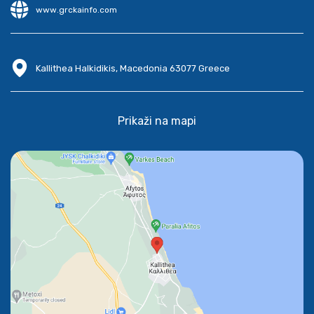
www.grckainfo.com
Kallithea Halkidikis, Macedonia 63077 Greece
Prikaži na mapi