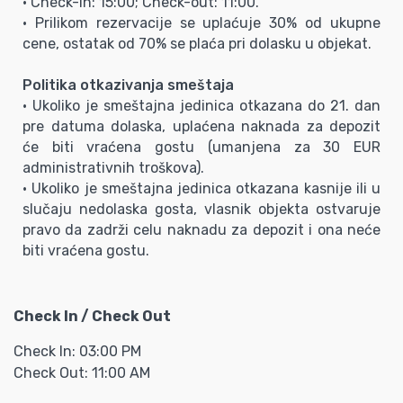
• Check-in: 15:00; Check-out: 11:00.
• Prilikom rezervacije se uplaćuje 30% od ukupne
cene, ostatak od 70% se plaća pri dolasku u objekat.
Politika otkazivanja smeštaja
• Ukoliko je smeštajna jedinica otkazana do 21. dan
pre datuma dolaska, uplaćena naknada za depozit
će biti vraćena gostu (umanjena za 30 EUR
administrativnih troškova).
• Ukoliko je smeštajna jedinica otkazana kasnije ili u
slučaju nedolaska gosta, vlasnik objekta ostvaruje
pravo da zadrži celu naknadu za depozit i ona neće
biti vraćena gostu.
Check In / Check Out
Check In: 03:00 PM
Check Out: 11:00 AM