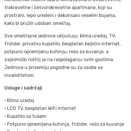
trokrevetne i četvorokrevetne apartmane, koji su
prostrani, lepo uređeni i dekorisani veselim bojama,
kako bi pružili udoban smeštaj.
Sve smeštajne jedinice uključuju: klima uređaj, TV,
frižider, privatno kupatilo, besplatan bežični internet,
potpuno opremljenu kuhinju, rešo za kuvanje, a
zajednički roštilj je na raspolaganju svim gostima.
Jedinice u prizemlju pogodne su za osobe sa
invaliditetom.
Usluge i sadržaji
• Klima uređaj
• LCD TV, besplatan WiFi internet
• Kupatilo sa tušem
• Potpuno opremljena kuhinja, frižider, rešo za kuvanje