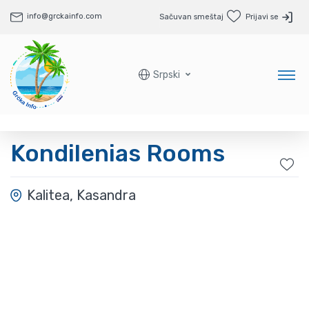
info@grckainfo.com
Sačuvan smeštaj
Prijavi se
Srpski
Kondilenias Rooms
Kalitea, Kasandra