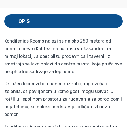
OPIS
Kondilenias Rooms nalazi se na oko 250 metara od
mora, u mestu Kalitea, na poluostrvu Kasandra, na
mirnoj lokaciji, a opet blizu prodavnica i taverni. Iz
smeštaja se lako dolazi do centra mesta, koje pruža sve
neophodne sadržaje za lep odmor.
Okružen lepim vrtom punim raznobojnog cveća i
zelenila, sa paviljonom u kome gosti mogu uživati u
roštilju i spoljnom prostoru za ručavanje sa porodicom i
prijateljima, kompleks predstavlja odličan izbor za
odmor.
Kondilenias Rooms sadrži klimatizovane dvokrevetne,