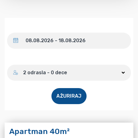
Datum
Broj gostiju
2 odrasla - 0 dece
AŽURIRAJ
Apartman 40m²