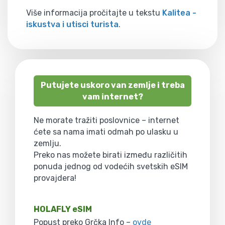
Više informacija pročitajte u tekstu
Kalitea -
iskustva i utisci turista
.
Putujete uskoro van zemlje i treba
vam internet?
Ne morate tražiti poslovnice – internet
ćete sa nama imati odmah po ulasku u
zemlju.
Preko nas možete birati između različitih
ponuda jednog od vodećih svetskih eSIM
provajdera!
HOLAFLY eSIM
Popust preko Grčka Info –
ovde