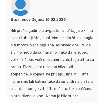
Stoimenov Dejana 16.02.2026
Bili prošle godine u avgustu, smeštaj je o.k ima
sve u kuhinji što je potrebno, s tim što bi mogla
biti mrvicu veća higijena, ali nismo došli tu da
živimo nego da odmaramo. Tako da je super,
veliki frižider, veći deo zamrzivač..to je bitno za
hranu. Plaža jeste uslovno blizu...ali
stepenice..o kojima svi pričaju.. ima ih ...i ima
ih..mi smo bili kolima tako da smo išli na plaže u
blizini...i more je vrh!!! Tako čisto, tako peščana
plaža..divno..divno.. Nama je bilo super ..