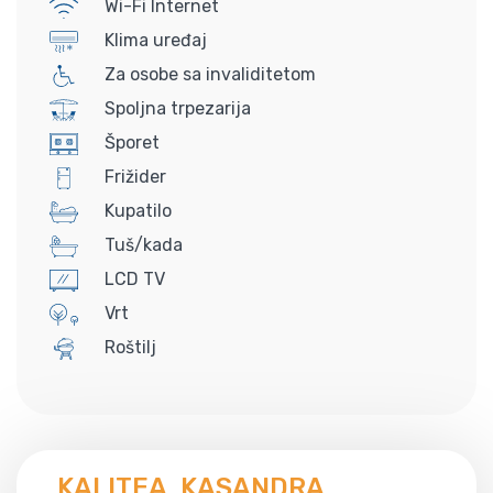
Wi-Fi Internet
Klima uređaj
Za osobe sa invaliditetom
Spoljna trpezarija
Šporet
Frižider
Kupatilo
Tuš/kada
LCD TV
Vrt
Roštilj
KALITEA, KASANDRA