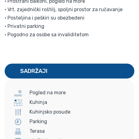
• Prostrani balkoni, pogled na more
• Vrt, zajednički roštilj, spoljni prostor za ručavanje
• Posteljina i peškiri su obezbeđeni
• Privatni parking
• Pogodno za osobe sa invaliditetom
SADRŽAJI
Pogled na more
Kuhinja
Kuhinjsko posuđe
Parking
Terasa