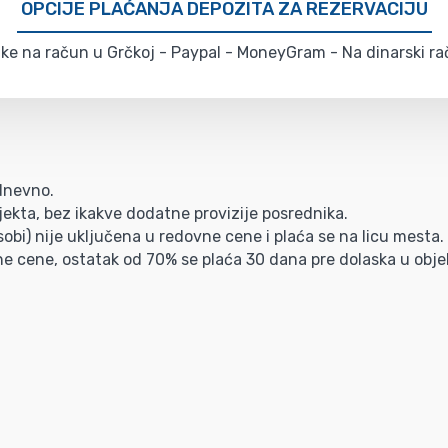
OPCIJE PLAĆANJA DEPOZITA ZA REZERVACIJU
e na račun u Grčkoj - Paypal - MoneyGram - Na dinarski rač
/dnevno.
ekta, bez ikakve dodatne provizije posrednika.
obi) nije uključena u redovne cene i plaća se na licu mesta.
ne cene, ostatak od 70% se plaća 30 dana pre dolaska u obje