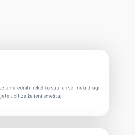
u narednih nekoliko sati, ali se i neki drugi
ete upit za željeni smeštaj.