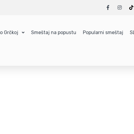
 o Grčkoj
Smeštaj na popustu
Popularni smeštaj
S