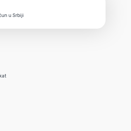
un u Srbiji
kat