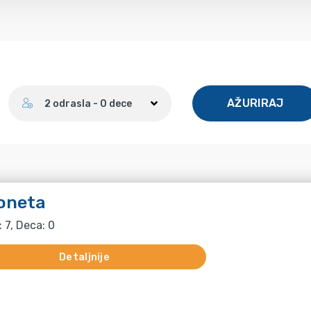
Broj gostiju
AŽURIRAJ
2 odrasla - 0 dece
oneta
: 7, Deca: 0
Detaljnije