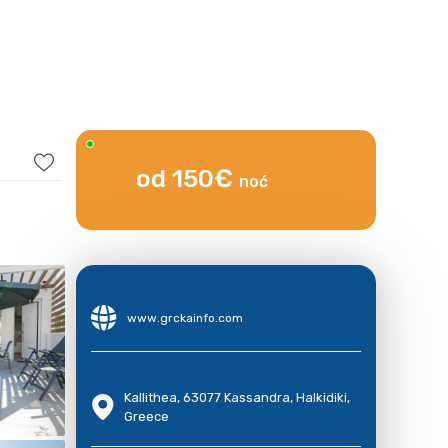
od 150€
noć
www.grckainfo.com
Kallithea, 63077 Kassandra, Halkidiki,
Greece