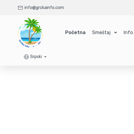
info@grckainfo.com
Početna
Smeštaj
Info
Srpski