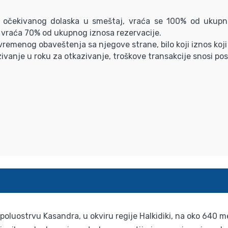
 očekivanog dolaska u smeštaj, vraća se 100% od ukupn
 vraća 70% od ukupnog iznosa rezervacije.
remenog obaveštenja sa njegove strane, bilo koji iznos koji 
ivanje u roku za otkazivanje, troškove transakcije snosi pos
 poluostrvu Kasandra, u okviru regije Halkidiki, na oko 640 