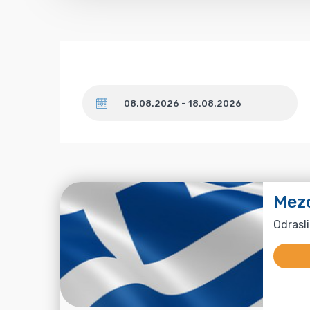
Datum
Mez
Odrasli