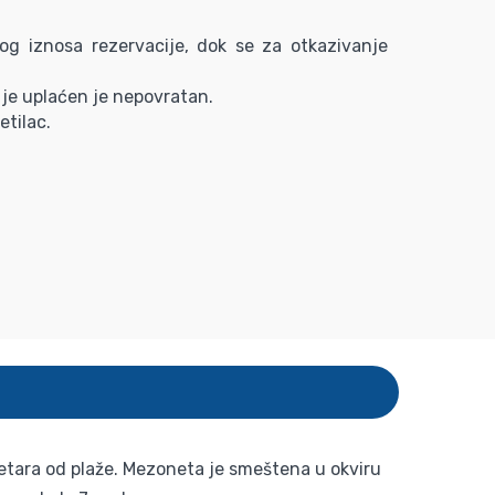
og iznosa rezervacije, dok se za otkazivanje
je uplaćen je nepovratan.
etilac.
metara od plaže. Mezoneta je smeštena u okviru