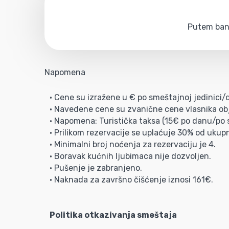
Putem bank
Napomena
• Cene su izražene u € po smeštajnoj jedinici
• Navedene cene su zvanične cene vlasnika obj
• Napomena: Turistička taksa (15€ po danu/po s
• Prilikom rezervacije se uplaćuje 30% od ukup
• Minimalni broj noćenja za rezervaciju je 4.
• Boravak kućnih ljubimaca nije dozvoljen.
• Pušenje je zabranjeno.
• Naknada za završno čišćenje iznosi 161€.
Politika otkazivanja smeštaja