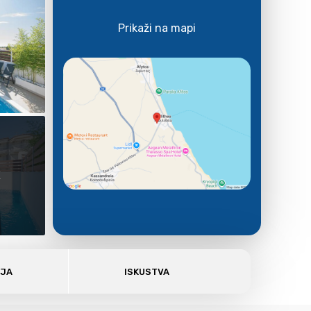
Prikaži na mapi
E
AJA
ISKUSTVA