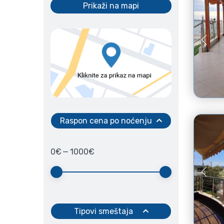
Prikaži na mapi
Raspon cena po noćenju
0
€
—
1000
€
Tipovi smeštaja