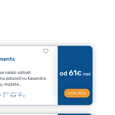
tments
61
od
€
se nalazi odmah
noć
 na poluostrvu Kasandra.
u, možete...
DETALJNIJE