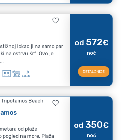
572
od
€
estižnoj lokaciji na samo par
noć
ki na ostrvu Krf. Ovo je
..
DETALJNIJE
, Tripotamos Beach
tamos
350
od
€
metara od plaže
noć
p pogled na more. Plaža