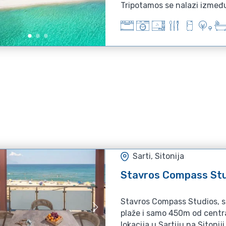
Tripotamos s
Sarti, Sitonija
Stavros Compass St
Stavros Compass Studios, 
plaže i samo 450m od centra
lokacija u Sartiju na Sitoniji.