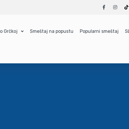
 o Grčkoj
Smeštaj na popustu
Popularni smeštaj
S