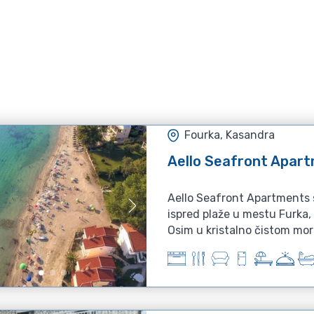
Fourka, Kasandra
Aello Seafront Apar
Aello Seafront Apartments 
ispred plaže u mestu Furka,
Osim u kristalno čistom mor