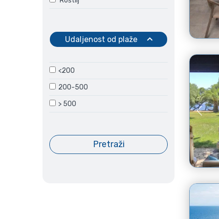
Roštilj
Udaljenost od plaže
<200
200-500
> 500
Pretraži