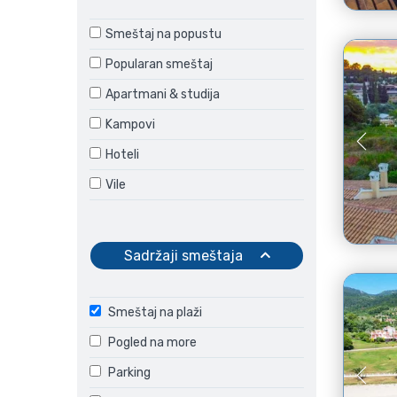
Smeštaj na popustu
Popularan smeštaj
Apartmani & studija
Kampovi
Hoteli
Vile
Sadržaji smeštaja
Smeštaj na plaži
Pogled na more
Parking