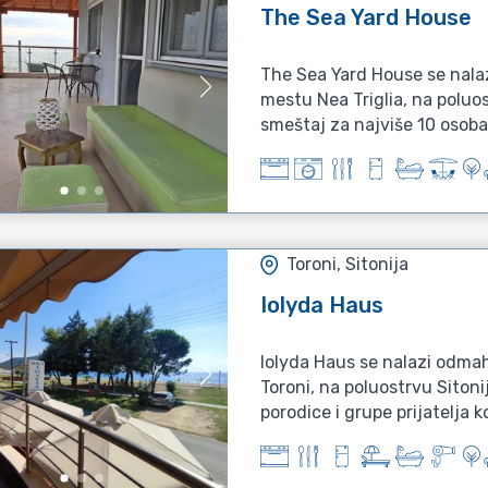
The Sea Yard House
The Sea Yard House se nalaz
mestu Nea Triglia, na poluos
smeštaj za najviše 10 osoba 
Toroni, Sitonija
Iolyda Haus
Iolyda Haus se nalazi odmah
Toroni, na poluostrvu Sitonij
porodice i grupe prijatelja koj