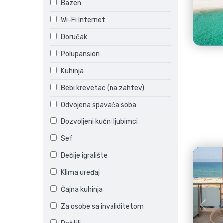
Bazen
Wi-Fi Internet
Doručak
Polupansion
Kuhinja
Bebi krevetac (na zahtev)
Odvojena spavaća soba
Dozvoljeni kućni ljubimci
Sef
Dečije igralište
Klima uređaj
Čajna kuhinja
Za osobe sa invaliditetom