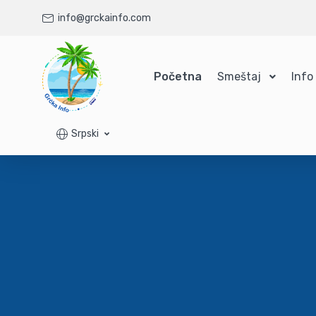
info@grckainfo.com
Početna
Smeštaj
Info
Srpski