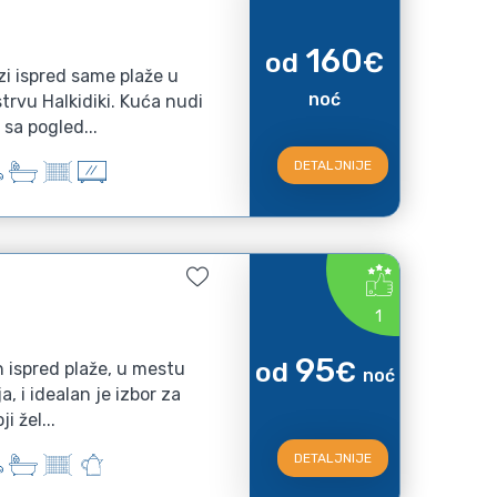
160
od
€
i ispred same plaže u
noć
trvu Halkidiki. Kuća nudi
sa pogled...
DETALJNIJE
1
95
od
€
 ispred plaže, u mestu
noć
a, i idealan je izbor za
i žel...
DETALJNIJE