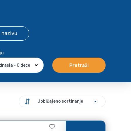
 nazivu
ju
Pretraži
drasla - 0 dece
Uobičajeno sortiranje