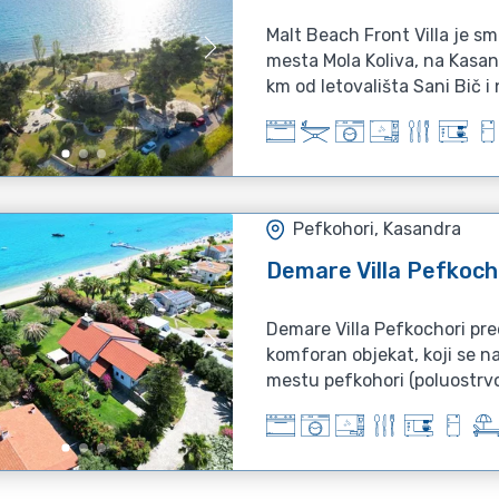
Malt Beach Front Villa je 
mesta Mola Koliva, na Kasan
km od letovališta Sani Bič i 
Pefkohori, Kasandra
Demare Villa Pefkoch
Demare Villa Pefkochori pre
komforan objekat, koji se na
mestu pefkohori (poluostrvo 