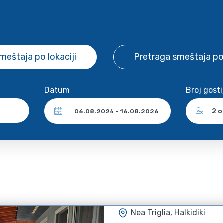
smeštaja
po lokaciji
Pretraga smeštaja
po
Datum
Broj gosti
2 o
Nea Triglia, Halkidiki