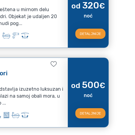
320
od
€
smeštena u mirnom delu
noć
dri. Objekat je udaljen 20
nudi pog...
DETALJNIJE
ori
500
od
€
dstavlja izuzetno luksuzan i
noć
lazi na samoj obali mora, u
...
DETALJNIJE