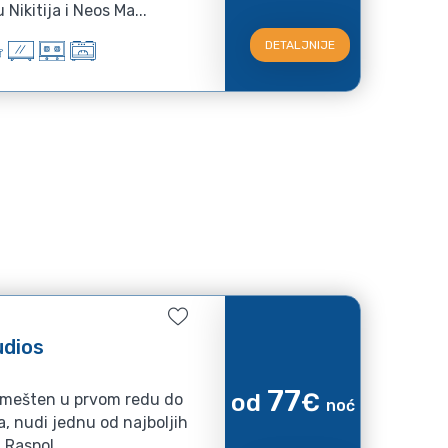
e nalazi između Nikitija i Neos Ma...
DETALJNIJE
udios
77
od
€
smešten u prvom redu do
noć
, nudi jednu od najboljih
 Raspol...