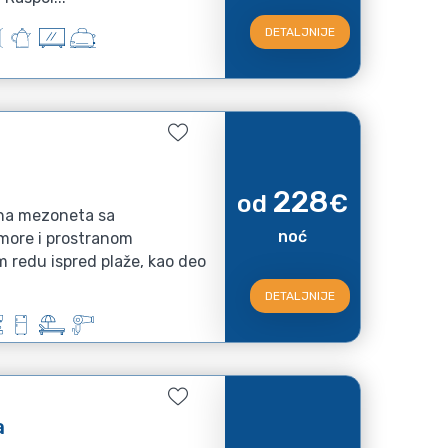
DETALJNIJE
228
od
€
obna mezoneta sa
noć
ore i prostranom
 redu ispred plaže, kao deo
DETALJNIJE
a