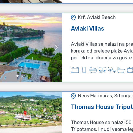
Krf, Avlaki Beach
Avlaki Villas
Avlaki Villas se nalazi na pr
koraka od prelepe plaže Avla
perfektna lokacija za goste .
Neos Marmaras, Sitonija
Thomas House Tripo
Thomas House se nalazi 50 
Tripotamos, i nudi veoma le