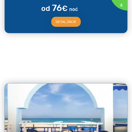
76
4
od
€
noć
DETALJNIJE