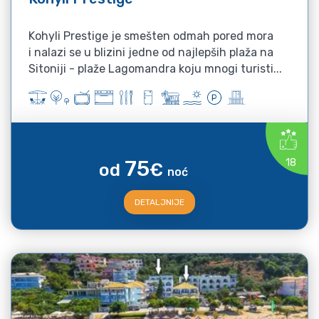
Kohyli Prestige je smešten odmah pored mora
i nalazi se u blizini jedne od najlepših plaža na
Sitoniji - plaže Lagomandra koju mnogi turisti...
75
18
od
€
noć
DETALJNIJE