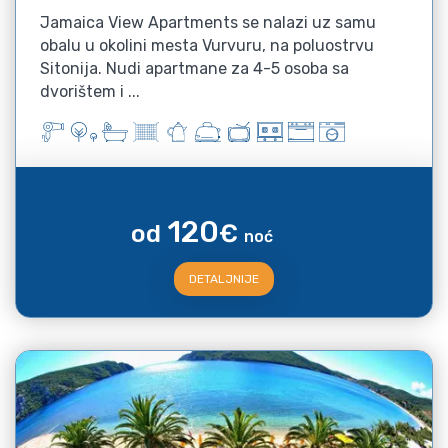
Jamaica View Apartments se nalazi uz samu
obalu u okolini mesta Vurvuru, na poluostrvu
Sitonija. Nudi apartmane za 4-5 osoba sa
dvorištem i ...
120
od
€
noć
DETALJNIJE