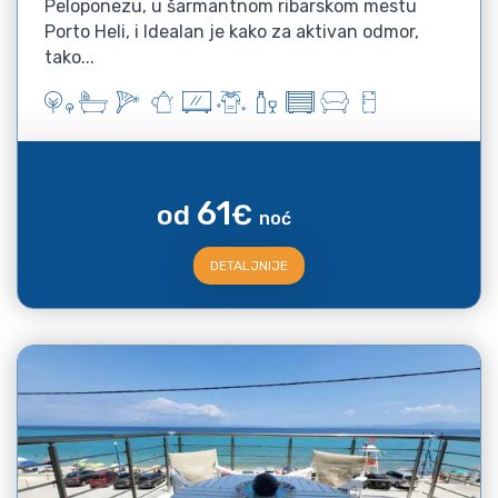
Peloponezu, u šarmantnom ribarskom mestu
Porto Heli, i Idealan je kako za aktivan odmor,
tako...
61
od
€
noć
DETALJNIJE