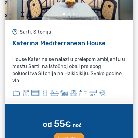
Sarti, Sitonija
Katerina Mediterranean House
House Katerina se nalazi u prelepom ambijentu u
mestu Sarti, na istočnoj obali prelepog
poluostrva Sitonija na Halkidikiju. Svake godine
vla...
55
od
€
noć