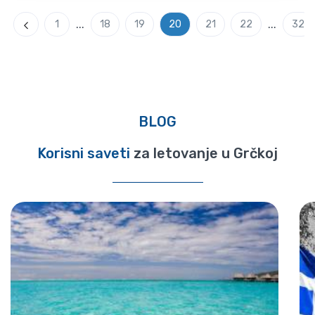
...
...
1
18
19
20
21
22
32
Previous
BLOG
Korisni saveti
za letovanje u Grčkoj