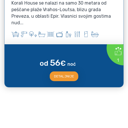
Korali House se nalazi na samo 30 metara od
peščane plaže Vrahos-Loutsa, blizu grada
Preveza, u oblasti Epir. Vlasnici svojim gostima
nud...
56
1
od
€
noć
DETALJNIJE