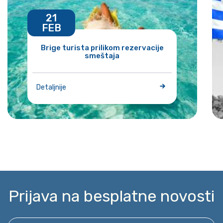
21
FEB
Brige turista prilikom rezervacije
smeštaja
Detaljnije
Prijava na besplatne novosti