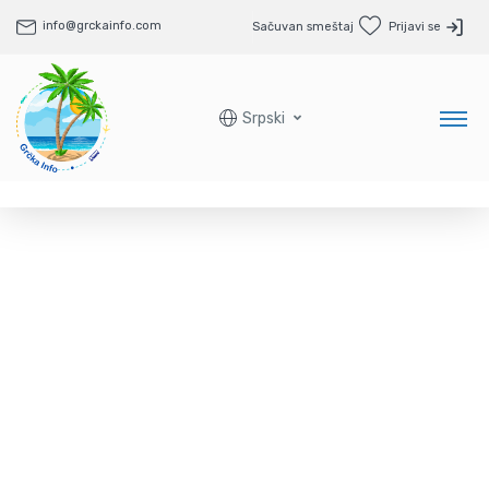
info@grckainfo.com
Sačuvan smeštaj
Prijavi se
Srpski