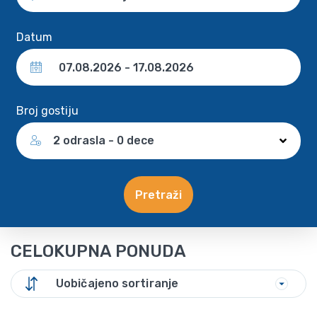
Datum
Broj gostiju
2 odrasla - 0 dece
Pretraži
CELOKUPNA PONUDA
Uobičajeno sortiranje