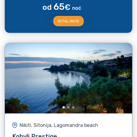
65
od
€
noć
DETALJNIJE
Nikiti, Sitonija, Lagomandra beach
Kohyli Prestige