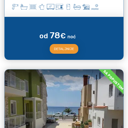
78
od
€
noć
DETALJNIJE
SA POPUSTOM