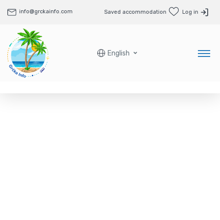
info@grckainfo.com
Saved accommodation
Log in
English