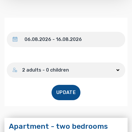
Dates
Number of guests
2 adults - 0 children
UPDATE
Apartment - two bedrooms