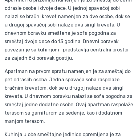
odrasle osobe i dvoje dece. U jednoj spavaćoj sobi
nalazi se bračni krevet namenjen za dve osobe, dok se
u drugoj spavaćoj sobi nalaze dva singl kreveta. U
dnevnom boravku smeštena je sofa pogodna za
smeštaj dvoje dece do 13 godina. Dnevni boravak
povezan je sa kuhinjom i predstavlja centralni prostor
za zajednički boravak gostiju.
Apartman na prvom spratu namenjen je za smeštaj do
pet odraslih osoba. Jedna spavaća soba raspolaže
bračnim krevetom, dok se u drugoj nalaze dva singl
kreveta. U dnevnom boravku nalazi se sofa pogodna za
smeštaj jedne dodatne osobe. Ovaj apartman raspolaže
terasom sa garniturom za sedenje, kao i dodatnom
manjom terasom.
Kuhinja u obe smeštajne jedinice opremljena je za