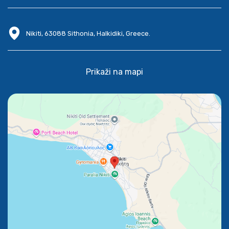
Nikiti, 63088 Sithonia, Halkidiki, Greece.
Prikaži na mapi