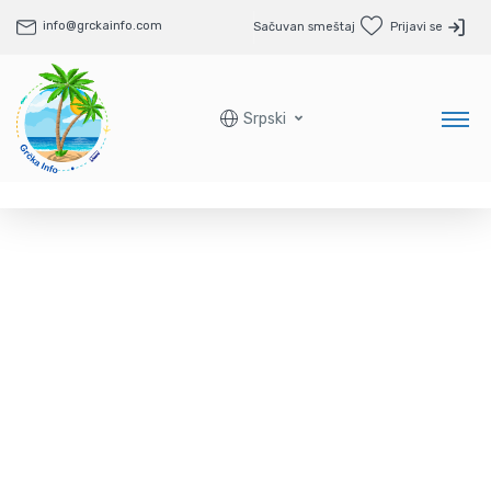
info@grckainfo.com
Sačuvan smeštaj
Prijavi se
Srpski