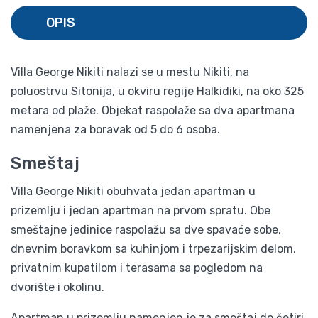
OPIS
Villa George Nikiti nalazi se u mestu Nikiti, na
poluostrvu Sitonija, u okviru regije Halkidiki, na oko 325
metara od plaže. Objekat raspolaže sa dva apartmana
namenjena za boravak od 5 do 6 osoba.
Smeštaj
Villa George Nikiti obuhvata jedan apartman u
prizemlju i jedan apartman na prvom spratu. Obe
smeštajne jedinice raspolažu sa dve spavaće sobe,
dnevnim boravkom sa kuhinjom i trpezarijskim delom,
privatnim kupatilom i terasama sa pogledom na
dvorište i okolinu.
Apartman u prizemlju namenjen je za smeštaj do četiri