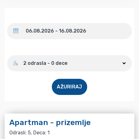
Datum
Broj gostiju
2 odrasla - 0 dece
AŽURIRAJ
Apartman - prizemlje
Odrasli: 5, Deca: 1