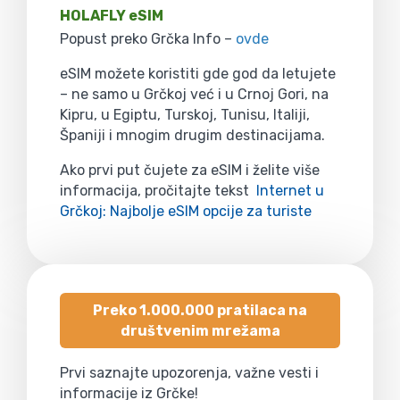
HOLAFLY eSIM
Popust preko Grčka Info –
ovde
eSIM možete koristiti gde god da letujete
– ne samo u Grčkoj već i u Crnoj Gori, na
Kipru, u Egiptu, Turskoj, Tunisu, Italiji,
Španiji i mnogim drugim destinacijama.
Ako prvi put čujete za eSIM i želite više
informacija, pročitajte tekst
Internet u
Grčkoj: Najbolje eSIM opcije za turiste
Preko 1.000.000 pratilaca na
društvenim mrežama
Prvi saznajte upozorenja, važne vesti i
informacije iz Grčke!