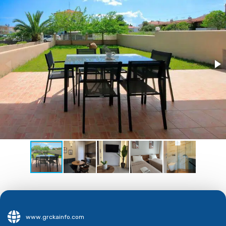
www.grckainfo.com