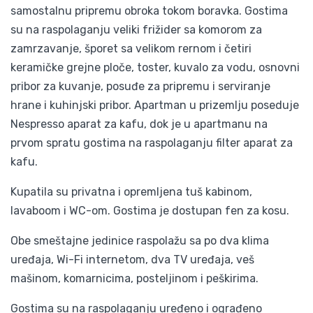
samostalnu pripremu obroka tokom boravka. Gostima
su na raspolaganju veliki frižider sa komorom za
zamrzavanje, šporet sa velikom rernom i četiri
keramičke grejne ploče, toster, kuvalo za vodu, osnovni
pribor za kuvanje, posuđe za pripremu i serviranje
hrane i kuhinjski pribor. Apartman u prizemlju poseduje
Nespresso aparat za kafu, dok je u apartmanu na
prvom spratu gostima na raspolaganju filter aparat za
kafu.
Kupatila su privatna i opremljena tuš kabinom,
lavaboom i WC-om. Gostima je dostupan fen za kosu.
Obe smeštajne jedinice raspolažu sa po dva klima
uređaja, Wi-Fi internetom, dva TV uređaja, veš
mašinom, komarnicima, posteljinom i peškirima.
Gostima su na raspolaganju uređeno i ograđeno