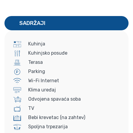
SADRŽAJI
Kuhinja
Kuhinjsko posuđe
Terasa
Parking
Wi-Fi Internet
Klima uređaj
Odvojena spavaća soba
TV
Bebi krevetac (na zahtev)
Spoljna trpezarija