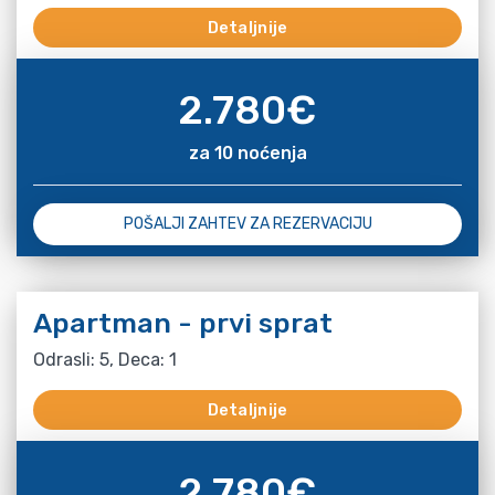
Detaljnije
2.780
€
za 10 noćenja
POŠALJI ZAHTEV ZA REZERVACIJU
Apartman - prvi sprat
Odrasli: 5, Deca: 1
Detaljnije
2.780
€