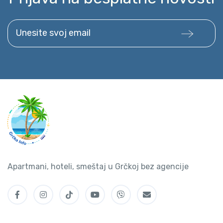
Unesite svoj email
Apartmani, hoteli, smeštaj u Grčkoj bez agencije