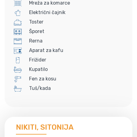
Mreža za komarce
Električni čajnik
Toster
Šporet
Rerna
Aparat za kafu
Frižider
Kupatilo
Fen za kosu
Tuš/kada
NIKITI, SITONIJA