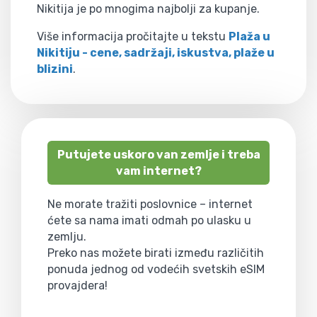
Nikitija je po mnogima najbolji za kupanje.
Više informacija pročitajte u tekstu
Plaža u
Nikitiju - cene, sadržaji, iskustva, plaže u
blizini
.
Putujete uskoro van zemlje i treba
vam internet?
Ne morate tražiti poslovnice – internet
ćete sa nama imati odmah po ulasku u
zemlju.
Preko nas možete birati između različitih
ponuda jednog od vodećih svetskih eSIM
provajdera!