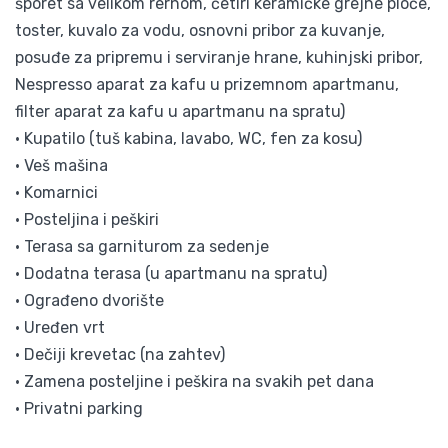
šporet sa velikom rernom, četiri keramičke grejne ploče,
toster, kuvalo za vodu, osnovni pribor za kuvanje,
posuđe za pripremu i serviranje hrane, kuhinjski pribor,
Nespresso aparat za kafu u prizemnom apartmanu,
filter aparat za kafu u apartmanu na spratu)
• Kupatilo (tuš kabina, lavabo, WC, fen za kosu)
• Veš mašina
• Komarnici
• Posteljina i peškiri
• Terasa sa garniturom za sedenje
• Dodatna terasa (u apartmanu na spratu)
• Ograđeno dvorište
• Uređen vrt
• Dečiji krevetac (na zahtev)
• Zamena posteljine i peškira na svakih pet dana
• Privatni parking