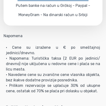
Putem banke na račun u Grčkoj - Paypal -
MoneyGram - Na dinarski račun u Srbiji
Napomena
• Cene su izražene u € po smeštajnoj
jedinici/dnevno.
• Napomena: Turistička taksa (2 EUR po jedinici/
dnevno) nije uključena u redovne cene i plaća se na
licu mesta.
• Navedene cene su zvanične cene vlasnika objekta,
bez ikakve dodatne provizije posrednika.
• Prilikom rezervacije se uplaćuje 30% od ukupne
cene, ostatak od 70% se plaća pri dolasku u objekat.