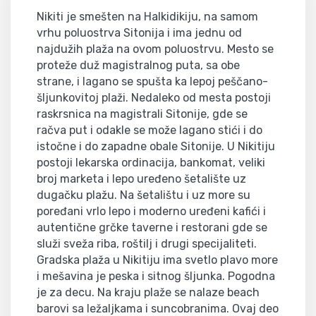
Nikiti je smešten na Halkidikiju, na samom
vrhu poluostrva Sitonija i ima jednu od
najdužih plaža na ovom poluostrvu. Mesto se
proteže duž magistralnog puta, sa obe
strane, i lagano se spušta ka lepoj peščano-
šljunkovitoj plaži. Nedaleko od mesta postoji
raskrsnica na magistrali Sitonije, gde se
račva put i odakle se može lagano stići i do
istočne i do zapadne obale Sitonije. U Nikitiju
postoji lekarska ordinacija, bankomat, veliki
broj marketa i lepo uređeno šetalište uz
dugačku plažu. Na šetalištu i uz more su
poređani vrlo lepo i moderno uređeni kafići i
autentične grčke taverne i restorani gde se
služi sveža riba, roštilj i drugi specijaliteti.
Gradska plaža u Nikitiju ima svetlo plavo more
i mešavina je peska i sitnog šljunka. Pogodna
je za decu. Na kraju plaže se nalaze beach
barovi sa ležaljkama i suncobranima. Ovaj deo