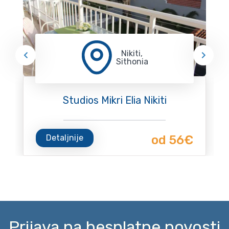
Nikiti,
Sithonia
Studios Mikri Elia Nikiti
Detaljnije
od 56€
Prijava na besplatne novosti