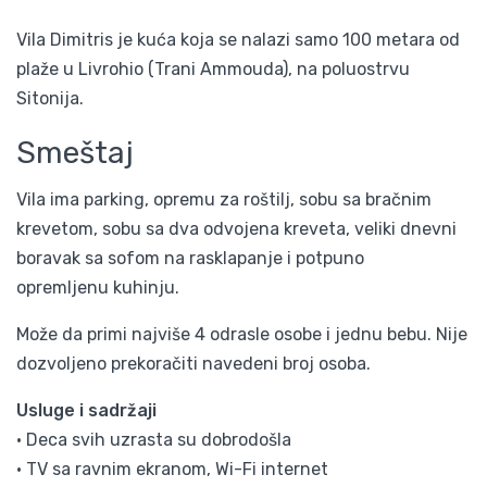
Vila Dimitris je kuća koja se nalazi samo 100 metara od
plaže u Livrohio (Trani Ammouda), na poluostrvu
Sitonija.
Smeštaj
Vila ima parking, opremu za roštilj, sobu sa bračnim
krevetom, sobu sa dva odvojena kreveta, veliki dnevni
boravak sa sofom na rasklapanje i potpuno
opremljenu kuhinju.
Može da primi najviše 4 odrasle osobe i jednu bebu. Nije
dozvoljeno prekoračiti navedeni broj osoba.
Usluge i sadržaji
• Deca svih uzrasta su dobrodošla
• TV sa ravnim ekranom, Wi-Fi internet