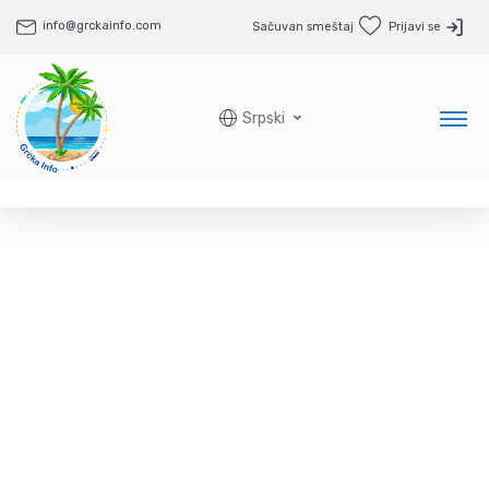
info@grckainfo.com
Sačuvan smeštaj
Prijavi se
Srpski