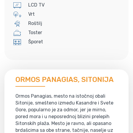
LCD TV
Vrt
Roštilj
Toster
Šporet
ORMOS PANAGIAS, SITONIJA
Ormos Panagias, mesto na istočnoj obali
Sitonije, smešteno između Kasandre i Svete
Gore, popularno je za odmor, jer je mirno,
pored mora i u neposrednoj blizini prelepih
Sitonskih plaža. Mesto je ravno, ali opasano
brdašcima sa obe strane, tačnije, naselje uz