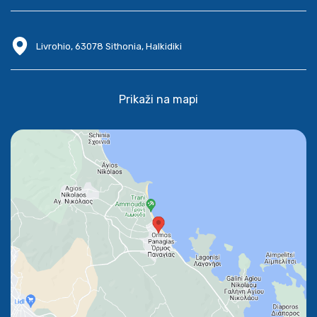
Livrohio, 63078 Sithonia, Halkidiki
Prikaži na mapi