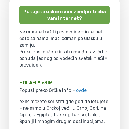
Putujete uskoro van zemlje i treba
vam internet?
Ne morate tražiti poslovnice – internet
ćete sa nama imati odmah po ulasku u
zemlju.
Preko nas možete birati između različitih
ponuda jednog od vodećih svetskih eSIM
provajdera!
HOLAFLY eSIM
Popust preko Grčka Info –
ovde
eSIM možete koristiti gde god da letujete
– ne samo u Grčkoj već i u Crnoj Gori, na
Kipru, u Egiptu, Turskoj, Tunisu, Italiji,
Španiji i mnogim drugim destinacijama.