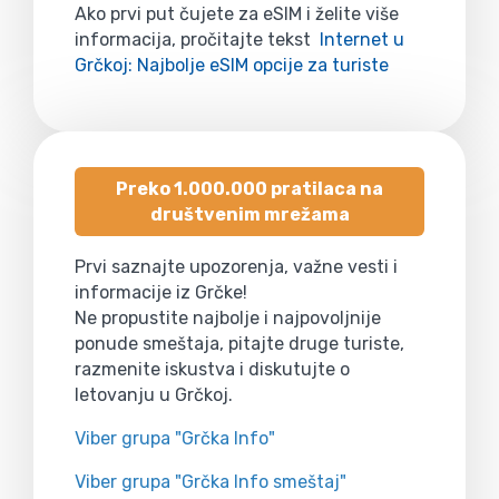
Ako prvi put čujete za eSIM i želite više
informacija, pročitajte tekst
Internet u
Grčkoj: Najbolje eSIM opcije za turiste
Preko 1.000.000 pratilaca na
društvenim mrežama
Prvi saznajte upozorenja, važne vesti i
informacije iz Grčke!
Ne propustite najbolje i najpovoljnije
ponude smeštaja, pitajte druge turiste,
razmenite iskustva i diskutujte o
letovanju u Grčkoj.
Viber grupa "Grčka Info"
Viber grupa "Grčka Info smeštaj"