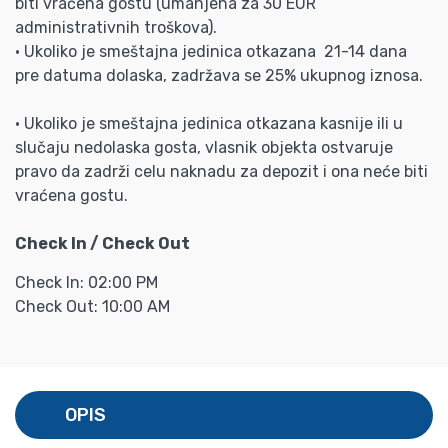
biti vraćena gostu (umanjena za 30 EUR
administrativnih troškova).
• Ukoliko je smeštajna jedinica otkazana 21-14 dana
pre datuma dolaska, zadržava se 25% ukupnog iznosa.
• Ukoliko je smeštajna jedinica otkazana kasnije ili u
slučaju nedolaska gosta, vlasnik objekta ostvaruje
pravo da zadrži celu naknadu za depozit i ona neće biti
vraćena gostu.
Check In / Check Out
Check In: 02:00 PM
Check Out: 10:00 AM
OPIS