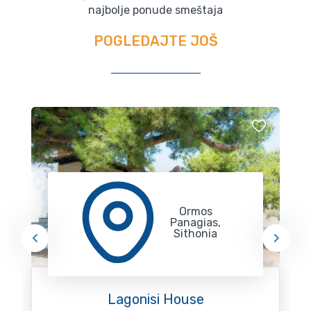
najbolje ponude smeštaja
POGLEDAJTE JOŠ
Ormos
Panagias,
Sithonia
Lagonisi House