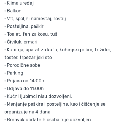
• Klima uređaj
• Balkon
• Vrt, spoljni nameštaj, roštilj
• Posteljina, peškiri
• Toalet, fen za kosu, tuš
• Čiviluk, ormari
• Kuhinja, aparat za kafu, kuhinjski pribor, frižider,
toster, trpezarijski sto
• Porodične sobe
• Parking
• Prijava od 14:00h
• Odjava do 11:00h
• Kućni ljubimci nisu dozvoljeni.
• Menjanje peškira i posteljine, kao i čišćenje se
organizuje na 4 dana.
• Boravak dodatnih osoba nije dozvoljen