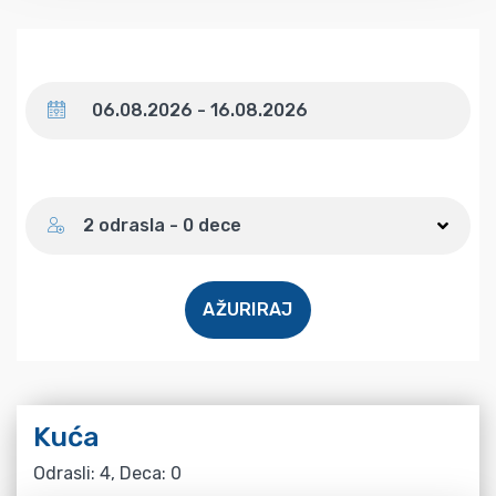
Datum
Broj gostiju
2 odrasla - 0 dece
AŽURIRAJ
Kuća
Odrasli: 4, Deca: 0