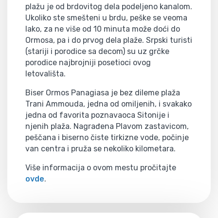
plažu je od brdovitog dela podeljeno kanalom.
Ukoliko ste smešteni u brdu, peške se veoma
lako, za ne više od 10 minuta može doći do
Ormosa, pa i do prvog dela plaže. Srpski turisti
(stariji i porodice sa decom) su uz grčke
porodice najbrojniji posetioci ovog
letovališta.
Biser Ormos Panagiasa je bez dileme plaža
Trani Ammouda, jedna od omiljenih, i svakako
jedna od favorita poznavaoca Sitonije i
njenih plaža. Nagrađena Plavom zastavicom,
peščana i biserno čiste tirkizne vode, počinje
van centra i pruža se nekoliko kilometara.
Više informacija o ovom mestu pročitajte
ovde
.