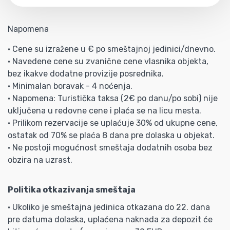
Napomena
• Cene su izražene u € po smeštajnoj jedinici/dnevno.
• Navedene cene su zvanične cene vlasnika objekta,
bez ikakve dodatne provizije posrednika.
• Minimalan boravak - 4 noćenja.
• Napomena: Turistička taksa (2€ po danu/po sobi) nije
uključena u redovne cene i plaća se na licu mesta.
• Prilikom rezervacije se uplaćuje 30% od ukupne cene,
ostatak od 70% se plaća 8 dana pre dolaska u objekat.
• Ne postoji mogućnost smeštaja dodatnih osoba bez
obzira na uzrast.
Politika otkazivanja smeštaja
• Ukoliko je smeštajna jedinica otkazana do 22. dana
pre datuma dolaska, uplaćena naknada za depozit će