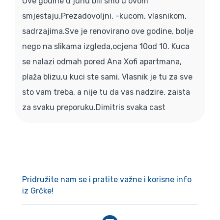
Ove godine u junu bili smo u ovom
smjestaju.Prezadovoljni, -kucom, vlasnikom,
sadrzajima.Sve je renovirano ove godine, bolje
nego na slikama izgleda,ocjena 10od 10. Kuca
se nalazi odmah pored Ana Xofi apartmana,
plaža blizu,u kuci ste sami. Vlasnik je tu za sve
sto vam treba, a nije tu da vas nadzire, zaista
za svaku preporuku.Dimitris svaka cast
Pridružite nam se i pratite važne i korisne info
iz Grčke!