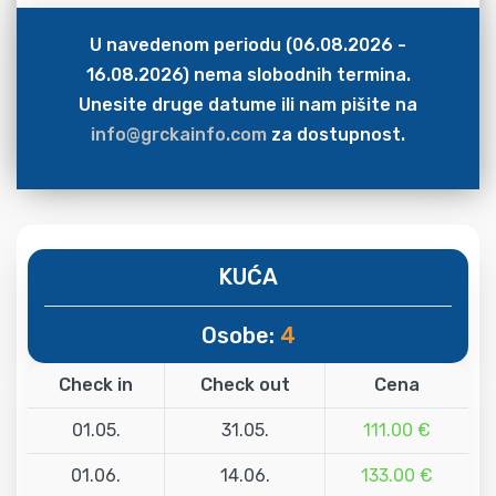
U navedenom periodu (06.08.2026 -
16.08.2026) nema slobodnih termina.
Unesite druge datume ili nam pišite na
info@grckainfo.com
za dostupnost.
KUĆA
Osobe:
4
Check in
Check out
Cena
01.05.
31.05.
111.00 €
01.06.
14.06.
133.00 €