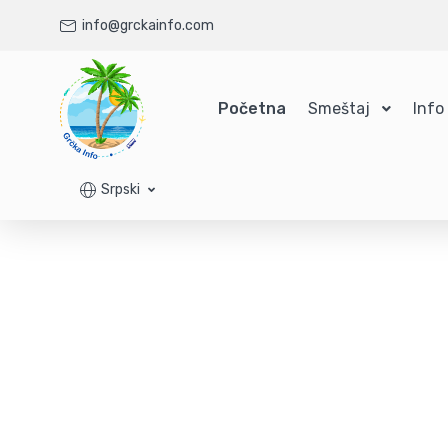
info@grckainfo.com
Početna
Smeštaj
Info
Srpski