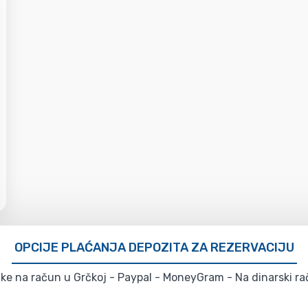
OPCIJE PLAĆANJA DEPOZITA ZA REZERVACIJU
e na račun u Grčkoj - Paypal - MoneyGram - Na dinarski rač