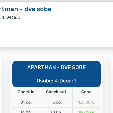
rtman - dve sobe
: 4, Deca: 3
APARTMAN - DVE SOBE
Osobe:
4
Deca:
1
Check in
Check out
Cena
01.06.
15.06.
135.00 €
16.06.
30.06.
150.00 €