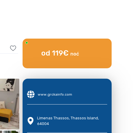
od 119€
noć
www.grckainfo.com
Limenas Thassos, Thassos Island,
64004