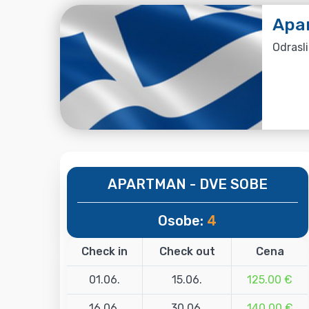
Apa
Odrasli
APARTMAN - DVE SOBE
Osobe:
4
Check in
Check out
Cena
01.06.
15.06.
125.00 €
16.06.
30.06.
140.00 €