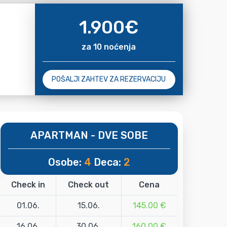
1.900
€
za 10 noćenja
POŠALJI ZAHTEV ZA REZERVACIJU
APARTMAN - DVE SOBE
Osobe:
4
Deca:
2
Check in
Check out
Cena
01.06.
15.06.
145.00 €
16.06.
30.06.
160.00 €