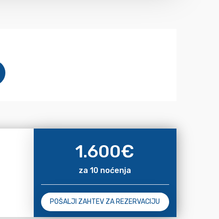
1.600
€
za 10 noćenja
POŠALJI ZAHTEV ZA REZERVACIJU