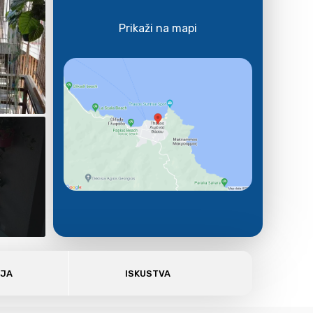
Prikaži na mapi
E
AJA
ISKUSTVA