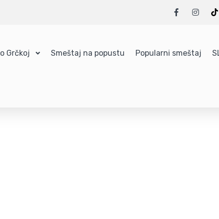
 o Grčkoj
Smeštaj na popustu
Popularni smeštaj
S