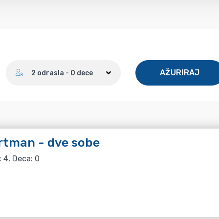
Broj gostiju
AŽURIRAJ
2 odrasla - 0 dece
rtman - dve sobe
: 4, Deca: 0