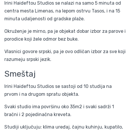
Irini Haideftou Studios se nalazi na samo 5 minuta od
centra mesta Limenas, na lepom ostrvu Tasos, i na 15
minuta udaljenosti od gradske plaže.
Okruženje je mirno, pa je objekat dobar izbor za parove i
porodice koji žele odmor bez buke.
Vlasnici govore srpski, pa je ovo odličan izbor za sve koji
razumeju srpski jezik.
Smeštaj
Irini Haideftou Studios se sastoji od 10 studija na
prvom i na drugom spratu objekta.
Svaki studio ima površinu oko 35m2 i svaki sadrži 1
bračni i 2 pojedinačna kreveta.
Studiji uključuju: klima uređaj, čajnu kuhinju, kupatilo,