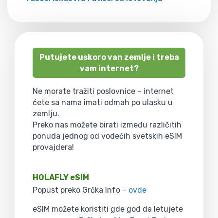
Putujete uskoro van zemlje i treba
vam internet?
Ne morate tražiti poslovnice – internet
ćete sa nama imati odmah po ulasku u
zemlju.
Preko nas možete birati između različitih
ponuda jednog od vodećih svetskih eSIM
provajdera!
HOLAFLY eSIM
Popust preko Grčka Info –
ovde
eSIM možete koristiti gde god da letujete