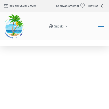
info@grckainfo.com
Sačuvan smeštaj
Prijavi se
Srpski