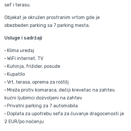
sef i terasu.
Objekat je okružen prostranim vrtom gde je
obezbeđen parking sa 7 parking mesta.
Usluge i sadržaji
• Klima uređaj
• WiFi internet, TV
• Kuhinja, frižider, posuđe
• Kupatilo
• Vrt, terasa, oprema za roštilj
• Mreža protiv komaraca, dečiji krevetac na zahtev,
kućni ljubimci dozvoljeni na zahtev
• Privatni parking za 7 automobila
• Doplata za upotrebu sefa za čuvanje dragocenosti je
2 EUR/po noćenju