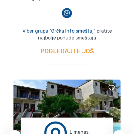
Viber grupa "Grčka Info smeštaj"
pratite
najbolje ponude smeštaja
POGLEDAJTE JOŠ
Limenas,