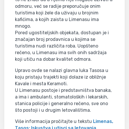
odmoru, već se radije preporučuje onim
turistima koji žele da uživaju u brojnim
kafićima, a kojih zaista u Limenasu ima
mnogo.
Pored ugostiteljskih objekata, dostupan je i
značajan broj prodavnica u kojima se
turistima nudi različita roba. Uopšteno
rečeno, u Limenasu ima svih onih sadržaja
koji utiču na dobar kvalitet odmora.
Upravo ovde se nalazi glavna luka Tasosa u
koju pristaju trajekti koji dolaze iz obližnje
Kavale i mesta Keramoti.
U Limenasu postoje i predstavništva banaka,
a ima i ambulanti, stomatoloških i lekarskih,
stanica policije i generalno rečeno, sve ono
što postoji i u drugim letovalištima.
Više informacija pročitajte u tekstu
Limenas,
Tasos: Iskustva i utisci sa letovanja