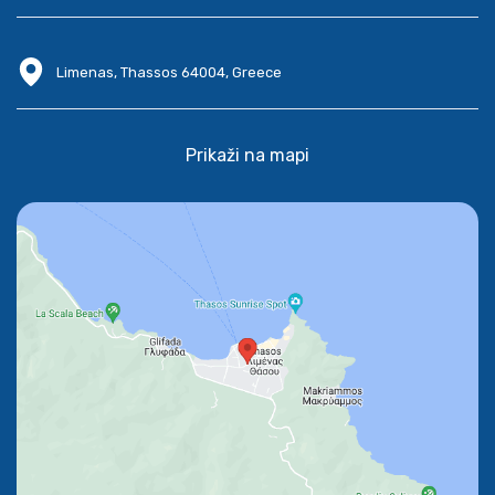
Limenas, Thassos 64004, Greece
Prikaži na mapi