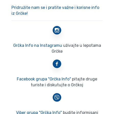
Pridružite nam se i pratite važne i korisne info
iz Grčke!
Grčka Info na Instagramu
uživajte u lepotama
Grčke
Facebook grupa "Grčka Info"
pitajte druge
turiste i diskutujte o Grčkoj
Viber grupa "Grčka Info"
budite informisani