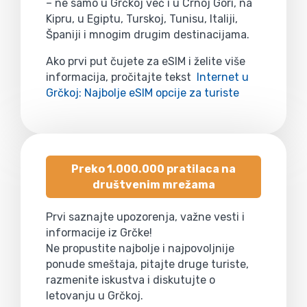
– ne samo u Grčkoj već i u Crnoj Gori, na
Kipru, u Egiptu, Turskoj, Tunisu, Italiji,
Španiji i mnogim drugim destinacijama.
Ako prvi put čujete za eSIM i želite više
informacija, pročitajte tekst
Internet u
Grčkoj: Najbolje eSIM opcije za turiste
Preko 1.000.000 pratilaca na
društvenim mrežama
Prvi saznajte upozorenja, važne vesti i
informacije iz Grčke!
Ne propustite najbolje i najpovoljnije
ponude smeštaja, pitajte druge turiste,
razmenite iskustva i diskutujte o
letovanju u Grčkoj.