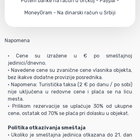
Putem banke na račun u Grčkoj - Paypal -
MoneyGram - Na dinarski račun u Srbiji
Napomena
• Cene su izražene u € po smeštajnoj
jedinici/dnevno.
• Navedene cene su zvanične cene vlasnika objekta,
bez ikakve dodatne provizije posrednika.
• Napomena: Turistička taksa (2 € po danu / po sobi)
nije uključena u redovne cene i plaća se na licu
mesta.
• Prilikom rezervacije se uplaćuje 30% od ukupne
cene, ostatak od 70% se plaća pri dolasku u objekat.
Politika otkazivanja smeštaja
• Ukoliko je smeštajna jedinica otkazana do 21. dan