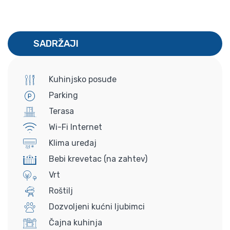
SADRŽAJI
Kuhinjsko posuđe
Parking
Terasa
Wi-Fi Internet
Klima uređaj
Bebi krevetac (na zahtev)
Vrt
Roštilj
Dozvoljeni kućni ljubimci
Čajna kuhinja