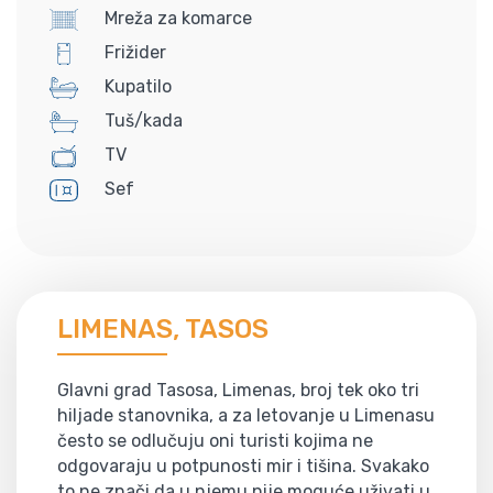
Mreža za komarce
Frižider
Kupatilo
Tuš/kada
TV
Sef
LIMENAS, TASOS
Glavni grad Tasosa, Limenas, broj tek oko tri
hiljade stanovnika, a za letovanje u Limenasu
često se odlučuju oni turisti kojima ne
odgovaraju u potpunosti mir i tišina. Svakako
to ne znači da u njemu nije moguće uživati u