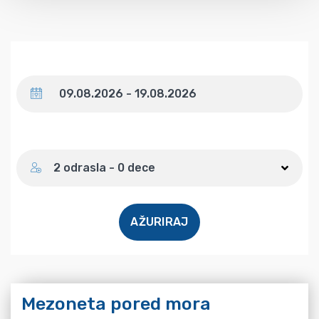
Datum
Broj gostiju
2 odrasla - 0 dece
AŽURIRAJ
Mezoneta pored mora