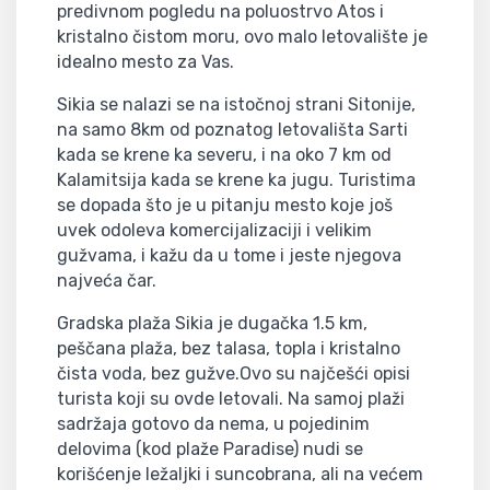
predivnom pogledu na poluostrvo Atos i
kristalno čistom moru, ovo malo letovalište je
idealno mesto za Vas.
Sikia se nalazi se na istočnoj strani Sitonije,
na samo 8km od poznatog letovališta Sarti
kada se krene ka severu, i na oko 7 km od
Kalamitsija kada se krene ka jugu. Turistima
se dopada što je u pitanju mesto koje još
uvek odoleva komercijalizaciji i velikim
gužvama, i kažu da u tome i jeste njegova
najveća čar.
Gradska plaža Sikia je dugačka 1.5 km,
peščana plaža, bez talasa, topla i kristalno
čista voda, bez gužve.Ovo su najčešći opisi
turista koji su ovde letovali. Na samoj plaži
sadržaja gotovo da nema, u pojedinim
delovima (kod plaže Paradise) nudi se
korišćenje ležaljki i suncobrana, ali na većem