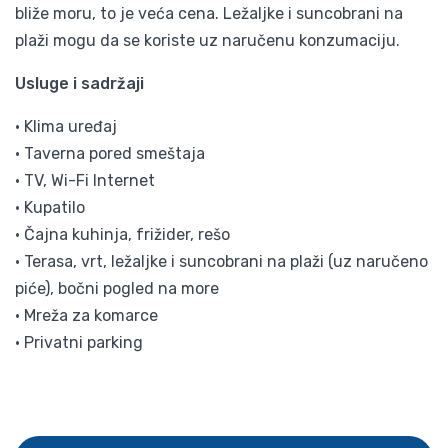
bliže moru, to je veća cena. Ležaljke i suncobrani na
plaži mogu da se koriste uz naručenu konzumaciju.
Usluge i sadržaji
• Klima uređaj
• Taverna pored smeštaja
• TV, Wi-Fi Internet
• Kupatilo
• Čajna kuhinja, frižider, rešo
• Terasa, vrt, ležaljke i suncobrani na plaži (uz naručeno
piće), bočni pogled na more
• Mreža za komarce
• Privatni parking