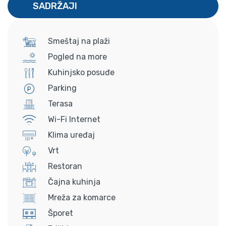
SADRŽAJI
Smeštaj na plaži
Pogled na more
Kuhinjsko posuđe
Parking
Terasa
Wi-Fi Internet
Klima uređaj
Vrt
Restoran
Čajna kuhinja
Mreža za komarce
Šporet