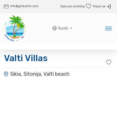
info@grckainfo.com
Sačuvan smeštaj
Prijavi se
Srpski
Valti Villas
Sikia, Sitonija, Valti beach