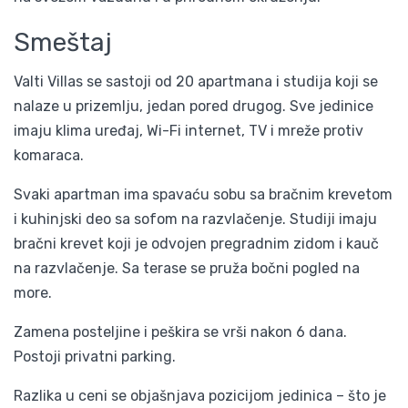
Smeštaj
Valti Villas se sastoji od 20 apartmana i studija koji se
nalaze u prizemlju, jedan pored drugog. Sve jedinice
imaju klima uređaj, Wi-Fi internet, TV i mreže protiv
komaraca.
Svaki apartman ima spavaću sobu sa bračnim krevetom
i kuhinjski deo sa sofom na razvlačenje. Studiji imaju
bračni krevet koji je odvojen pregradnim zidom i kauč
na razvlačenje. Sa terase se pruža bočni pogled na
more.
Zamena posteljine i peškira se vrši nakon 6 dana.
Postoji privatni parking.
Razlika u ceni se objašnjava pozicijom jedinica – što je