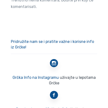
Trenutno nema komentara, budite prvi koji će
komentarisati.
Pridružite nam se i pratite važne i korisne info
iz Grčke!
Grčka Info na Instagramu
uživajte u lepotama
Grčke