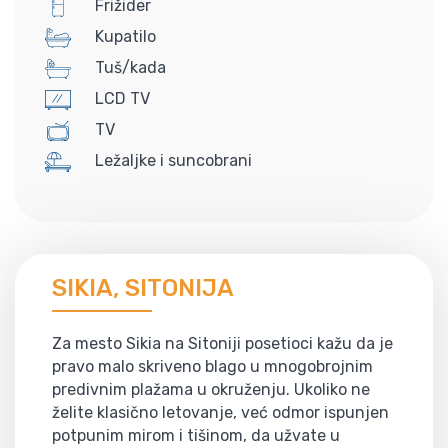
Frižider
Kupatilo
Tuš/kada
LCD TV
TV
Ležaljke i suncobrani
SIKIA, SITONIJA
Za mesto Sikia na Sitoniji posetioci kažu da je
pravo malo skriveno blago u mnogobrojnim
predivnim plažama u okruženju. Ukoliko ne
želite klasično letovanje, već odmor ispunjen
potpunim mirom i tišinom, da užvate u