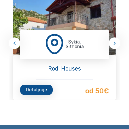
Sykia,
Sithonia
Rodi Houses
Detaljnije
od 50€