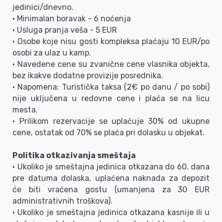
jedinici/dnevno.
• Minimalan boravak - 6 noćenja
• Usluga pranja veša - 5 EUR
• Osobe koje nisu gosti kompleksa plaćaju 10 EUR/po
osobi za ulaz u kamp.
• Navedene cene su zvanične cene vlasnika objekta,
bez ikakve dodatne provizije posrednika.
• Napomena: Turistička taksa (2€ po danu / po sobi)
nije uključena u redovne cene i plaća se na licu
mesta.
• Prilikom rezervacije se uplaćuje 30% od ukupne
cene, ostatak od 70% se plaća pri dolasku u objekat.
Politika otkazivanja smeštaja
• Ukoliko je smeštajna jedinica otkazana do 60. dana
pre datuma dolaska, uplaćena naknada za depozit
će biti vraćena gostu (umanjena za 30 EUR
administrativnih troškova).
• Ukoliko je smeštajna jedinica otkazana kasnije ili u