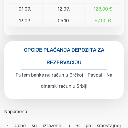
01.09.
12.09.
128.00 €
13.09.
05.10.
67.00 €
OPCIJE PLAĆANJA DEPOZITA ZA
REZERVACIJU
Putem banke na račun u Grčkoj - Paypal - Na
dinarski račun u Srbiji
Napomena
• Cene su izražene u € po smeštajnoj