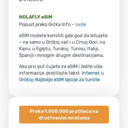
HOLAFLY eSIM
Popust preko Grčka Info –
ovde
eSIM možete koristiti gde god da letujete
– ne samo u Grčkoj već i u Crnoj Gori, na
Kipru, u Egiptu, Turskoj, Tunisu, Italiji,
Španiji i mnogim drugim destinacijama.
Ako prvi put čujete za eSIM i želite više
informacija, pročitajte tekst
Internet u
Grčkoj: Najbolje eSIM opcije za turiste
Preko 1.000.000 pratilaca na
društvenim mrežama