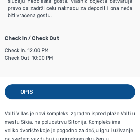
slučaju nedolaska gosta, vlasnik objekta ostvaruje
pravo da zadrži celu naknadu za depozit i ona neće
biti vraćena gostu.
Check In / Check Out
Check In: 12:00 PM
Check Out: 10:00 PM
OPIS
Valti Villas je novi kompleks izgrađen ispred plaže Valti u
mestu Sikia, na poluostrvu Sitonija. Kompleks ima
veliko dvorište koje je pogodno za dečju igru i uživanje
na svežem vazduhu i u prirodnom okruženju.