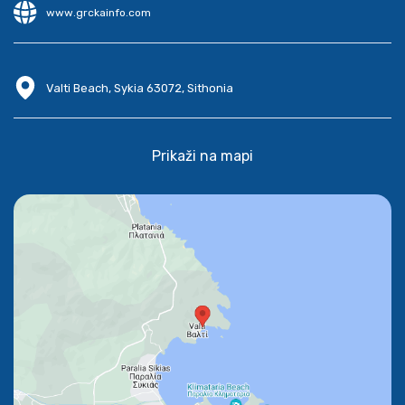
www.grckainfo.com
Valti Beach, Sykia 63072, Sithonia
Prikaži na mapi