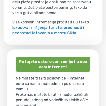
delu plaže prostor je dostupan za sopstvenu
opremu. Duž plaže postoji parking, tako da
većih gužvi nikada nema.
Više korisnih informacija pročitajte u tekstu
Iskustva i mišljenja turista, prednosti i
nedostaci letovanja u mestu Sikia.
Putujete uskoro van zemlje i treba
vam internet?
Ne morate tražiti poslovnice – internet
ćete sa nama imati odmah po ulasku u
zemlju.
Preko nas možete birati između različitih
ponuda jednog od vodećih svetskih eSIM
provajdera!