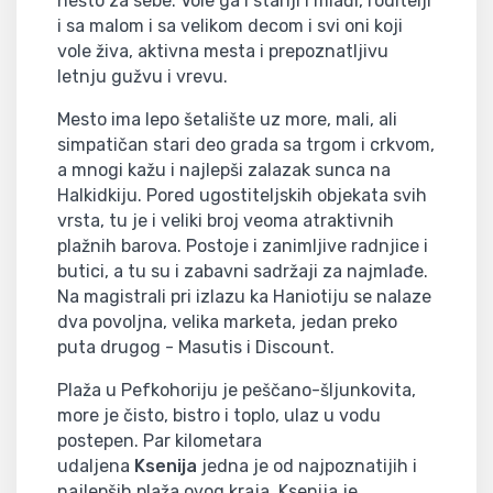
nešto za sebe. Vole ga i stariji i mlađi, roditelji
i sa malom i sa velikom decom i svi oni koji
vole živa, aktivna mesta i prepoznatljivu
letnju gužvu i vrevu.
Mesto ima lepo šetalište uz more, mali, ali
simpatičan stari deo grada sa trgom i crkvom,
a mnogi kažu i najlepši zalazak sunca na
Halkidkiju. Pored ugostiteljskih objekata svih
vrsta, tu je i veliki broj veoma atraktivnih
plažnih barova. Postoje i zanimljive radnjice i
butici, a tu su i zabavni sadržaji za najmlađe.
Na magistrali pri izlazu ka Haniotiju se nalaze
dva povoljna, velika marketa, jedan preko
puta drugog - Masutis i Discount.
Plaža u Pefkohoriju je peščano-šljunkovita,
more je čisto, bistro i toplo, ulaz u vodu
postepen. Par kilometara
udaljena
Ksenija
jedna je od najpoznatijih i
najlepših plaža ovog kraja. Ksenija je