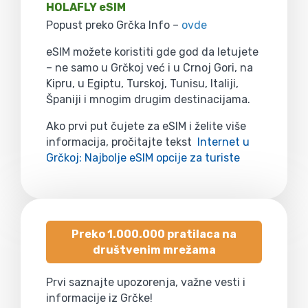
HOLAFLY eSIM
Popust preko Grčka Info –
ovde
eSIM možete koristiti gde god da letujete
– ne samo u Grčkoj već i u Crnoj Gori, na
Kipru, u Egiptu, Turskoj, Tunisu, Italiji,
Španiji i mnogim drugim destinacijama.
Ako prvi put čujete za eSIM i želite više
informacija, pročitajte tekst
Internet u
Grčkoj: Najbolje eSIM opcije za turiste
Preko 1.000.000 pratilaca na
društvenim mrežama
Prvi saznajte upozorenja, važne vesti i
informacije iz Grčke!