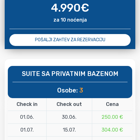
4.990
€
za 10 noćenja
POŠALJI ZAHTEV ZA REZERVACIJU
SUITE SA PRIVATNIM BAZENOM
Osobe:
3
Check in
Check out
Cena
01.06.
30.06.
250.00 €
01.07.
15.07.
304.00 €