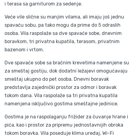
i terasa sa garniturom za sedenje.
Veće vile slične su manjim vilama, ali imaju još jednu
spavaću sobu, pa tako mogu da prime do 5 odraslih
osoba. Vila raspolaže sa dve spavaće sobe, dnevnim
boravkom, tri privatna kupatila, terasom, privatnim
bazenom i vrtom.
Dve spavaće sobe sa bračnim krevetima namenjene su
za smeštaj gostiju, dok dodatni ležajevi omogućavaju
smeštaj ukupno do pet osoba. Dnevni boravak
predstavlja zajednički prostor za odmor i boravak
tokom dana. Vila raspolaže sa tri privatna kupatila
namenjena isključivo gostima smeštajne jedinice.
Gostima je na raspolaganju frižider za čuvanje hrane i
pića, kao i prostor za pripremu jednostavnijih obroka
tokom boravka. Vila poseduje klima uređaj, Wi-Fi