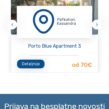
Pefkohori,
Kassandra
Porto Blue Apartment 3
Detaljnije
od 70€
Prijava na besplatne novosti