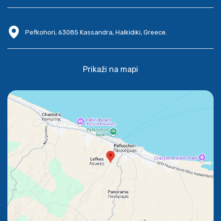
Pefkohori, 63085 Kassandra, Halkidiki, Greece.
Prikaži na mapi