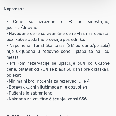
Napomena
• Cene su izražene u € po smeštajnoj
jedinici/dnevno.
• Navedene cene su zvanične cene vlasnika objekta,
bez ikakve dodatne provizije posrednika.
• Napomena: Turistička taksa (2€ po danu/po sobi)
nije uključena u redovne cene i plaća se na licu
mesta.
• Prilikom rezervacije se uplaćuje 30% od ukupne
cene, ostatak od 70% se plaća 30 dana pre dolaska u
objekat
• Minimalni broj noćenja za rezervaciju je 4.
• Boravak kućnih ljubimaca nije dozvoljen.
• Pušenje je zabranjeno.
• Naknada za završno čišćenje iznosi 85€.