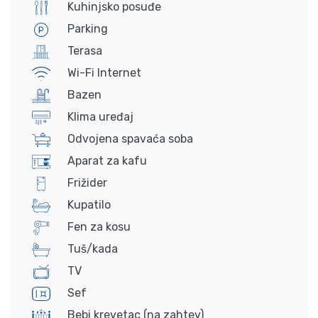
Kuhinjsko posuđe
Parking
Terasa
Wi-Fi Internet
Bazen
Klima uređaj
Odvojena spavaća soba
Aparat za kafu
Frižider
Kupatilo
Fen za kosu
Tuš/kada
TV
Sef
Bebi krevetac (na zahtev)