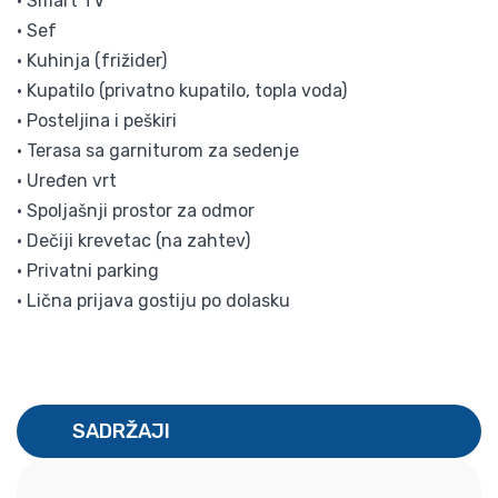
• Smart TV
• Sef
• Kuhinja (frižider)
• Kupatilo (privatno kupatilo, topla voda)
• Posteljina i peškiri
• Terasa sa garniturom za sedenje
• Uređen vrt
• Spoljašnji prostor za odmor
• Dečiji krevetac (na zahtev)
• Privatni parking
• Lična prijava gostiju po dolasku
SADRŽAJI