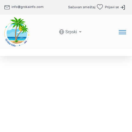
info@grckainfo.com
Sačuvan smeštaj
Prijavi se
Srpski