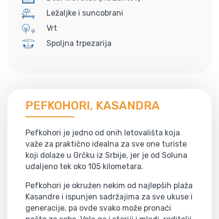
Ležaljke i suncobrani
Vrt
Spoljna trpezarija
PEFKOHORI, KASANDRA
Pefkohori je jedno od onih letovališta koja
važe za praktično idealna za sve one turiste
koji dolaze u Grčku iz Srbije, jer je od Soluna
udaljeno tek oko 105 kilometara.
Pefkohori je okružen nekim od najlepših plaža
Kasandre i ispunjen sadržajima za sve ukuse i
generacije, pa ovde svako može pronaći