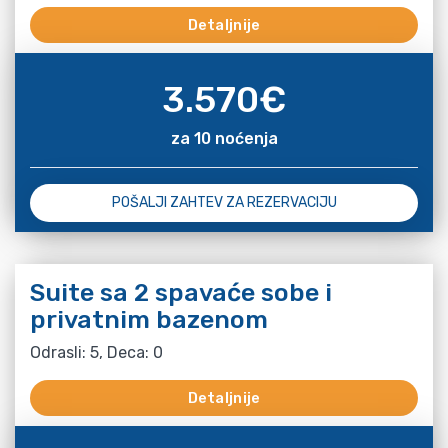
Detaljnije
3.570
€
za 10 noćenja
POŠALJI ZAHTEV ZA REZERVACIJU
Suite sa 2 spavaće sobe i
privatnim bazenom
Odrasli: 5, Deca: 0
Detaljnije