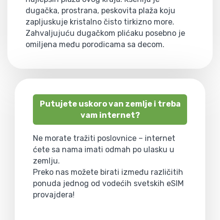
dugačka, prostrana, peskovita plaža koju
zapljuskuje kristalno čisto tirkizno more.
Zahvaljujuću dugačkom plićaku posebno je
omiljena među porodicama sa decom.
Putujete uskoro van zemlje i treba
vam internet?
Ne morate tražiti poslovnice – internet
ćete sa nama imati odmah po ulasku u
zemlju.
Preko nas možete birati između različitih
ponuda jednog od vodećih svetskih eSIM
provajdera!