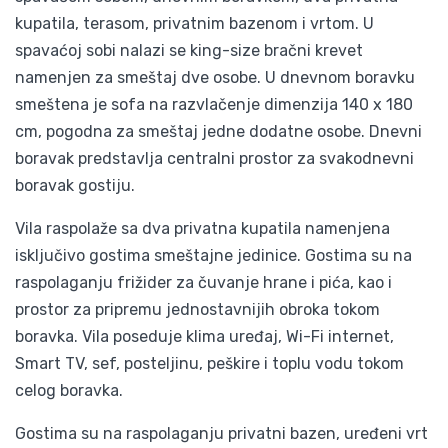
kupatila, terasom, privatnim bazenom i vrtom. U
spavaćoj sobi nalazi se king-size bračni krevet
namenjen za smeštaj dve osobe. U dnevnom boravku
smeštena je sofa na razvlačenje dimenzija 140 x 180
cm, pogodna za smeštaj jedne dodatne osobe. Dnevni
boravak predstavlja centralni prostor za svakodnevni
boravak gostiju.
Vila raspolaže sa dva privatna kupatila namenjena
isključivo gostima smeštajne jedinice. Gostima su na
raspolaganju frižider za čuvanje hrane i pića, kao i
prostor za pripremu jednostavnijih obroka tokom
boravka. Vila poseduje klima uređaj, Wi-Fi internet,
Smart TV, sef, posteljinu, peškire i toplu vodu tokom
celog boravka.
Gostima su na raspolaganju privatni bazen, uređeni vrt