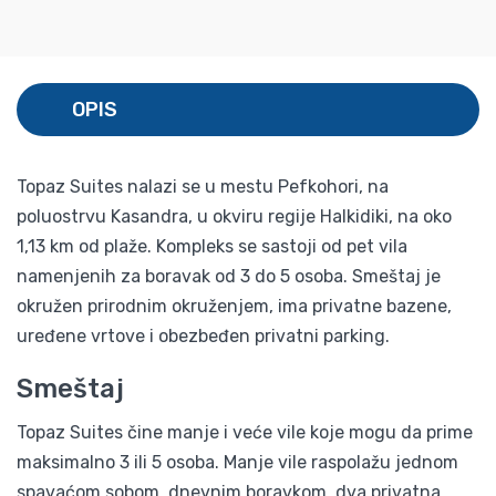
OPIS
Topaz Suites nalazi se u mestu Pefkohori, na
poluostrvu Kasandra, u okviru regije Halkidiki, na oko
1,13 km od plaže. Kompleks se sastoji od pet vila
namenjenih za boravak od 3 do 5 osoba. Smeštaj je
okružen prirodnim okruženjem, ima privatne bazene,
uređene vrtove i obezbeđen privatni parking.
Smeštaj
Topaz Suites čine manje i veće vile koje mogu da prime
maksimalno 3 ili 5 osoba. Manje vile raspolažu jednom
spavaćom sobom, dnevnim boravkom, dva privatna