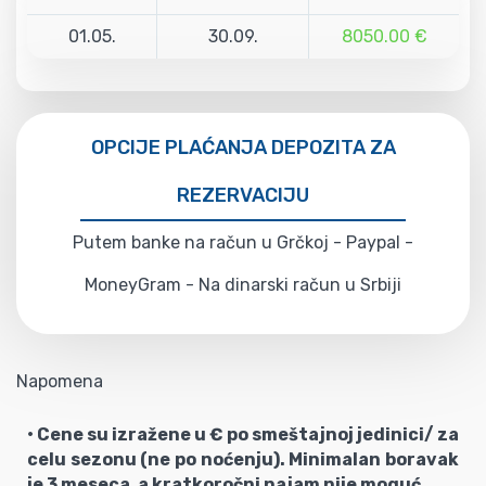
01.05.
30.09.
8050.00 €
OPCIJE PLAĆANJA DEPOZITA ZA
REZERVACIJU
Putem banke na račun u Grčkoj - Paypal -
MoneyGram - Na dinarski račun u Srbiji
Napomena
• Cene su izražene u € po smeštajnoj jedinici/ za
celu sezonu (ne po noćenju). Minimalan boravak
je 3 meseca, a kratkoročni najam nije moguć.