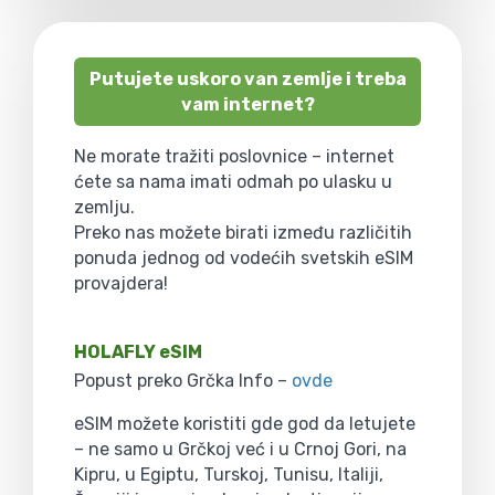
Putujete uskoro van zemlje i treba
vam internet?
Ne morate tražiti poslovnice – internet
ćete sa nama imati odmah po ulasku u
zemlju.
Preko nas možete birati između različitih
ponuda jednog od vodećih svetskih eSIM
provajdera!
HOLAFLY eSIM
Popust preko Grčka Info –
ovde
eSIM možete koristiti gde god da letujete
– ne samo u Grčkoj već i u Crnoj Gori, na
Kipru, u Egiptu, Turskoj, Tunisu, Italiji,