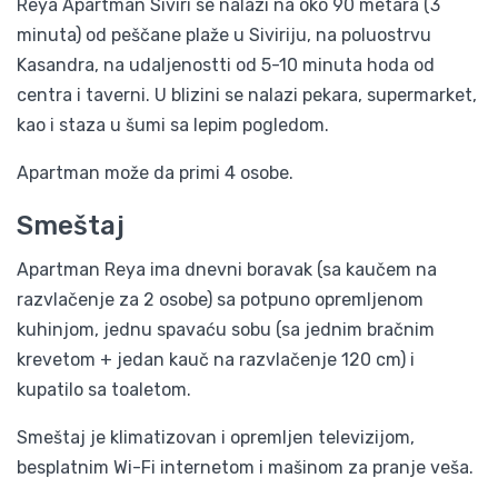
Reya Apartman Siviri se nalazi na oko 90 metara (3
minuta) od peščane plaže u Siviriju, na poluostrvu
Kasandra, na udaljenostti od 5-10 minuta hoda od
centra i taverni. U blizini se nalazi pekara, supermarket,
kao i staza u šumi sa lepim pogledom.
Apartman može da primi 4 osobe.
Smeštaj
Apartman Reya ima dnevni boravak (sa kaučem na
razvlačenje za 2 osobe) sa potpuno opremljenom
kuhinjom, jednu spavaću sobu (sa jednim bračnim
krevetom + jedan kauč na razvlačenje 120 cm) i
kupatilo sa toaletom.
Smeštaj je klimatizovan i opremljen televizijom,
besplatnim Wi-Fi internetom i mašinom za pranje veša.