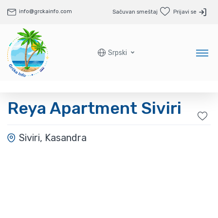
info@grckainfo.com
Sačuvan smeštaj
Prijavi se
Srpski
Reya Apartment Siviri
Siviri, Kasandra