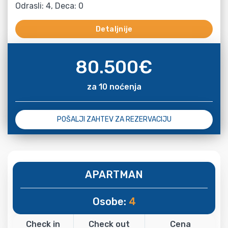
Odrasli: 4, Deca: 0
Detaljnije
80.500
€
za 10 noćenja
POŠALJI ZAHTEV ZA REZERVACIJU
APARTMAN
Osobe:
4
Check in
Check out
Cena