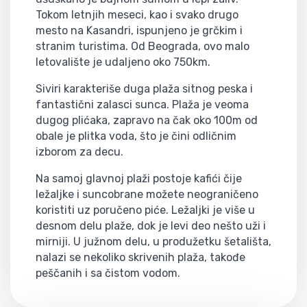
Tokom letnjih meseci, kao i svako drugo
mesto na Kasandri, ispunjeno je grčkim i
stranim turistima. Od Beograda, ovo malo
letovalište je udaljeno oko 750km.
Siviri karakteriše duga plaža sitnog peska i
fantastični zalasci sunca. Plaža je veoma
dugog plićaka, zapravo na čak oko 100m od
obale je plitka voda, što je čini odličnim
izborom za decu.
Na samoj glavnoj plaži postoje kafići čije
ležaljke i suncobrane možete neograničeno
koristiti uz poručeno piće. Ležaljki je više u
desnom delu plaže, dok je levi deo nešto uži i
mirniji. U južnom delu, u produžetku šetališta,
nalazi se nekoliko skrivenih plaža, takođe
peščanih i sa čistom vodom.