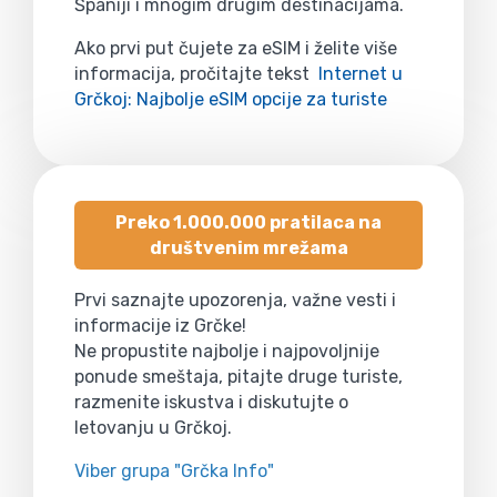
Španiji i mnogim drugim destinacijama.
Ako prvi put čujete za eSIM i želite više
informacija, pročitajte tekst
Internet u
Grčkoj: Najbolje eSIM opcije za turiste
Preko 1.000.000 pratilaca na
društvenim mrežama
Prvi saznajte upozorenja, važne vesti i
informacije iz Grčke!
Ne propustite najbolje i najpovoljnije
ponude smeštaja, pitajte druge turiste,
razmenite iskustva i diskutujte o
letovanju u Grčkoj.
Viber grupa "Grčka Info"