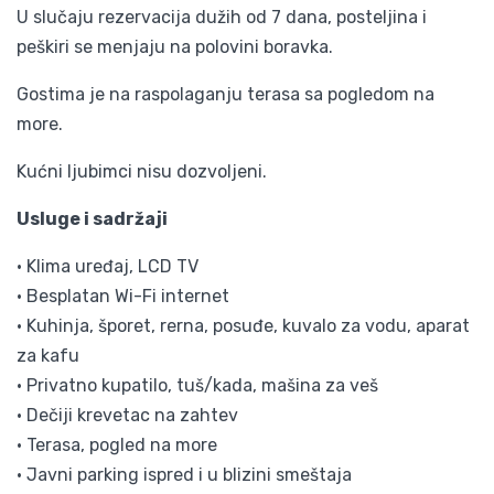
U slučaju rezervacija dužih od 7 dana, posteljina i
peškiri se menjaju na polovini boravka.
Gostima je na raspolaganju terasa sa pogledom na
more.
Kućni ljubimci nisu dozvoljeni.
Usluge i sadržaji
• Klima uređaj, LCD TV
• Besplatan Wi-Fi internet
•
Kuhinja, šporet, rerna, posuđe, kuvalo za vodu, aparat
za kafu
•
Privatno kupatilo, tuš/kada, mašina za veš
• Dečiji krevetac na zahtev
• Terasa, pogled na more
•
Javni parking ispred i u blizini smeštaja