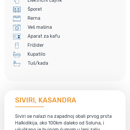
Električni čajnik
Šporet
Rerna
Veš mašina
Aparat za kafu
Frižider
Kupatilo
Tuš/kada
SIVIRI, KASANDRA
Siviri se nalazi na zapadnoj obali prvog prsta
Halkidikija, oko 100km daleko od Soluna, i
ušuškano je bujnom šumom u lepi zaliv.