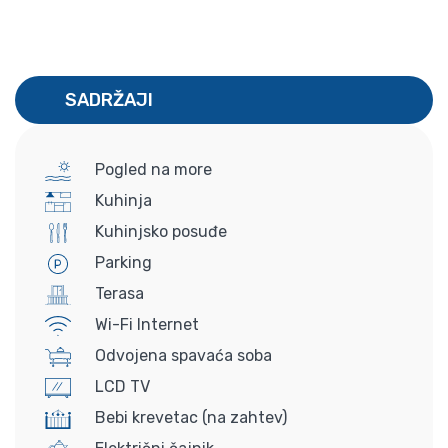
SADRŽAJI
Pogled na more
Kuhinja
Kuhinjsko posuđe
Parking
Terasa
Wi-Fi Internet
Odvojena spavaća soba
LCD TV
Bebi krevetac (na zahtev)