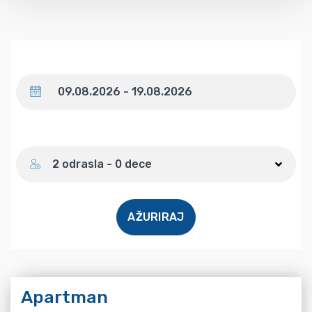
Datum
Broj gostiju
2 odrasla - 0 dece
AŽURIRAJ
Apartman