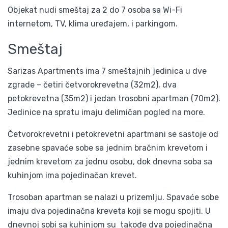
Objekat nudi smeštaj za 2 do 7 osoba sa Wi-Fi
internetom, TV, klima uređajem, i parkingom.
Smeštaj
Sarizas Apartments ima 7 smeštajnih jedinica u dve
zgrade – četiri četvorokrevetna (32m2), dva
petokrevetna (35m2) i jedan trosobni apartman (70m2).
Jedinice na spratu imaju delimičan pogled na more.
Četvorokrevetni i petokrevetni apartmani se sastoje od
zasebne spavaće sobe sa jednim bračnim krevetom i
jednim krevetom za jednu osobu, dok dnevna soba sa
kuhinjom ima pojedinačan krevet.
Trosoban apartman se nalazi u prizemlju. Spavaće sobe
imaju dva pojedinačna kreveta koji se mogu spojiti. U
dnevnoj sobi sa kuhinjom su takođe dva pojedinačna