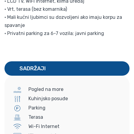
• LCD TV, WiFi internet, klima uređaj
• Vrt, terasa (bez komarnika)
• Mali kućni ljubimci su dozvoljeni ako imaju korpu za
spavanje
• Privatni parking za 6-7 vozila; javni parking
SADRŽAJI
Pogled na more
Kuhinjsko posuđe
Parking
Terasa
Wi-Fi Internet