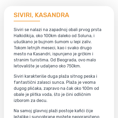
SIVIRI, KASANDRA
Siviri se nalazi na zapadnoj obali prvog prsta
Halkidikija, oko 100km daleko od Soluna, i
ušuškano je bujnom šumom u lepi zaliv.
Tokom letnjih meseci, kao i svako drugo
mesto na Kasandri, ispunjeno je grčkim i
stranim turistima. Od Beograda, ovo malo
letovalište je udaljeno oko 750km.
Siviri karakteriše duga plaža sitnog peska i
fantastični zalasci sunca. Plaža je veoma
dugog plićaka, zapravo na čak oko 100m od
obale je plitka voda, što je čini odličnim
izborom za decu.
Na samoj glavnoj plaži postoje kafići čije
ležaljke i suncobrane možete neograničeno