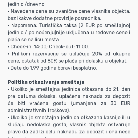
jedinici/dnevno.
• Navedene cene su zvanične cene vlasnika objekta,
bez ikakve dodatne provizije posrednika.
• Napomena: Turistička taksa (2 EUR po smeštajnoj
jedinici/ po noćenju)nije uključena u redovne cene i
plaća se na licu mesta.
• Check-in: 14:00; Check-out: 11:00.
• Prilikom rezervacije se uplaćuje 20% od ukupne
cene, ostatak od 80% se plaća pri dolasku u objekat.
• Dete do 1.99 godina boravi besplatno.
Politika otkazivanja smeštaja
• Ukoliko je smeštajna jedinica otkazana do 21. dan
pre datuma dolaska, uplaćena naknada za depozit
će biti vraćena gostu (umanjena za 30 EUR
administrativnih troškova).
• Ukoliko je smeštajna jedinica otkazana kasnije ili u
slučaju nedolaska gosta, vlasnik objekta ostvaruje
pravo da zadrži celu naknadu za depozit i ona neće