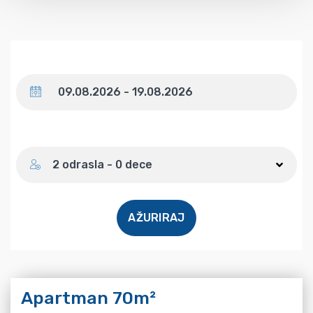
Datum
Broj gostiju
2 odrasla - 0 dece
AŽURIRAJ
Apartman 70m²