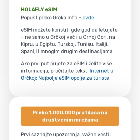
HOLAFLY eSIM
Popust preko Grčka Info –
ovde
eSIM možete koristiti gde god da letujete
– ne samo u Grčkoj već i u Crnoj Gori, na
Kipru, u Egiptu, Turskoj, Tunisu, Italiji,
Španiji i mnogim drugim destinacijama.
Ako prvi put čujete za eSIM i želite više
informacija, pročitajte tekst
Internet u
Grčkoj: Najbolje eSIM opcije za turiste
Preko 1.000.000 pratilaca na
društvenim mrežama
Prvi saznajte upozorenja, važne vesti i