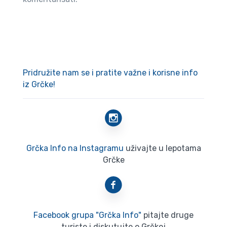
Pridružite nam se i pratite važne i korisne info
iz Grčke!
Grčka Info na Instagramu
uživajte u lepotama
Grčke
Facebook grupa "Grčka Info"
pitajte druge
turiste i diskutujte o Grčkoj