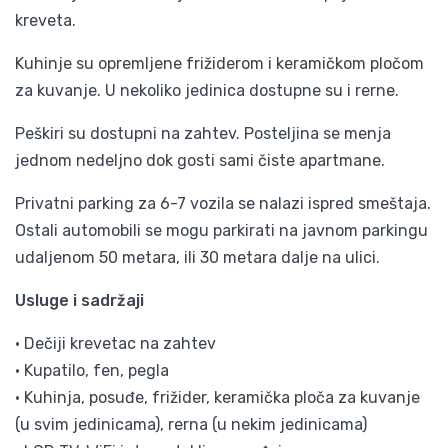
kreveta.
Kuhinje su opremljene frižiderom i keramičkom pločom
za kuvanje. U nekoliko jedinica dostupne su i rerne.
Peškiri su dostupni na zahtev. Posteljina se menja
jednom nedeljno dok gosti sami čiste apartmane.
Privatni parking za 6-7 vozila se nalazi ispred smeštaja.
Ostali automobili se mogu parkirati na javnom parkingu
udaljenom 50 metara, ili 30 metara dalje na ulici.
Usluge i sadržaji
• Dečiji krevetac na zahtev
• Kupatilo, fen, pegla
• Kuhinja, posuđe, frižider, keramička ploča za kuvanje
(u svim jedinicama), rerna (u nekim jedinicama)