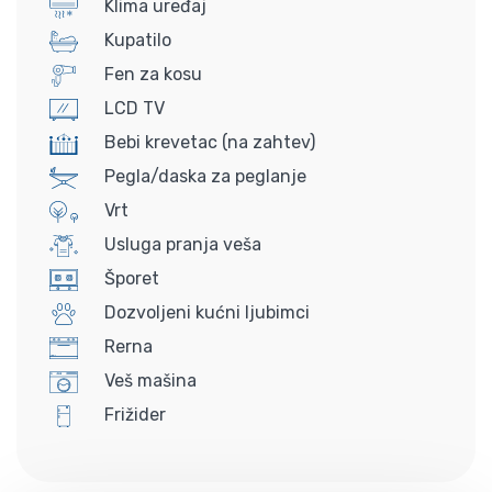
Klima uređaj
Kupatilo
Fen za kosu
LCD TV
Bebi krevetac (na zahtev)
Pegla/daska za peglanje
Vrt
Usluga pranja veša
Šporet
Dozvoljeni kućni ljubimci
Rerna
Veš mašina
Frižider