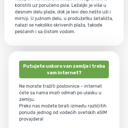
koristiti uz poručeno piće. Ležaljki je više u
desnom delu plaže, dok je levi deo nešto uži i
mirniji. U južnom delu, u produžetku šetališta,
nalazi se nekoliko skrivenih plaža, takođe
peščanih i sa čistom vodom.
Putujete uskoro van zemlje i treba
vam internet?
Ne morate tražiti poslovnice – internet
ćete sa nama imati odmah po ulasku u
zemlju.
Preko nas možete birati između različitih
ponuda jednog od vodećih svetskih eSIM
provajdera!