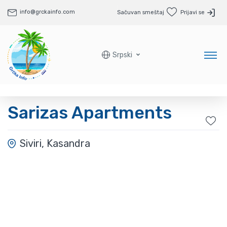
info@grckainfo.com
Sačuvan smeštaj
Prijavi se
Srpski
Sarizas Apartments
Siviri, Kasandra