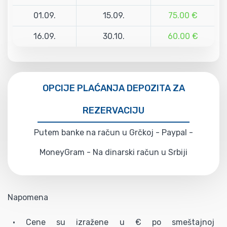
01.09.
15.09.
75.00 €
16.09.
30.10.
60.00 €
OPCIJE PLAĆANJA DEPOZITA ZA
REZERVACIJU
Putem banke na račun u Grčkoj - Paypal -
MoneyGram - Na dinarski račun u Srbiji
Napomena
• Cene su izražene u € po smeštajnoj