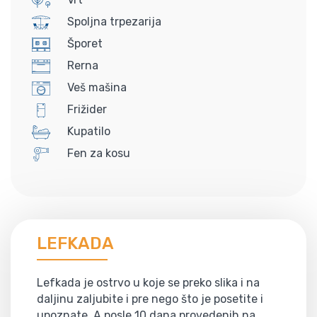
Spoljna trpezarija
Šporet
Rerna
Veš mašina
Frižider
Kupatilo
Fen za kosu
LEFKADA
Lefkada je ostrvo u koje se preko slika i na
daljinu zaljubite i pre nego što je posetite i
upoznate. A posle 10 dana provedenih na