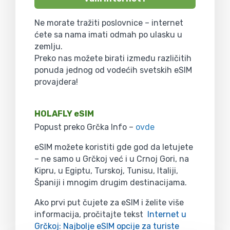
Ne morate tražiti poslovnice – internet
ćete sa nama imati odmah po ulasku u
zemlju.
Preko nas možete birati između različitih
ponuda jednog od vodećih svetskih eSIM
provajdera!
HOLAFLY eSIM
Popust preko Grčka Info –
ovde
eSIM možete koristiti gde god da letujete
– ne samo u Grčkoj već i u Crnoj Gori, na
Kipru, u Egiptu, Turskoj, Tunisu, Italiji,
Španiji i mnogim drugim destinacijama.
Ako prvi put čujete za eSIM i želite više
informacija, pročitajte tekst
Internet u
Grčkoj: Najbolje eSIM opcije za turiste