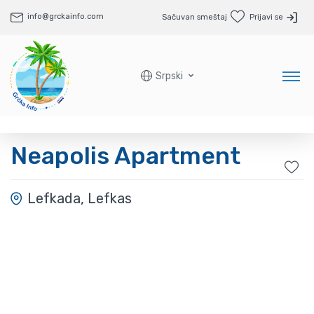
info@grckainfo.com
Sačuvan smeštaj
Prijavi se
Srpski
Neapolis Apartment
Lefkada, Lefkas