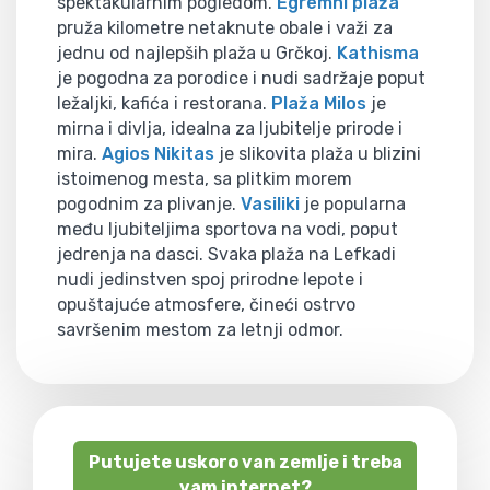
spektakularnim pogledom.
Egremni plaža
pruža kilometre netaknute obale i važi za
jednu od najlepših plaža u Grčkoj.
Kathisma
je pogodna za porodice i nudi sadržaje poput
ležaljki, kafića i restorana.
Plaža Milos
je
mirna i divlja, idealna za ljubitelje prirode i
mira.
Agios Nikitas
je slikovita plaža u blizini
istoimenog mesta, sa plitkim morem
pogodnim za plivanje.
Vasiliki
je popularna
među ljubiteljima sportova na vodi, poput
jedrenja na dasci. Svaka plaža na Lefkadi
nudi jedinstven spoj prirodne lepote i
opuštajuće atmosfere, čineći ostrvo
savršenim mestom za letnji odmor.
Putujete uskoro van zemlje i treba
vam internet?