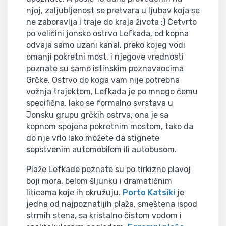
njoj, zaljubljenost se pretvara u ljubav koja se
ne zaboravlja i traje do kraja života :) Četvrto
po veličini jonsko ostrvo Lefkada, od kopna
odvaja samo uzani kanal, preko kojeg vodi
omanji pokretni most, i njegove vrednosti
poznate su samo istinskim poznavaocima
Grčke. Ostrvo do koga vam nije potrebna
vožnja trajektom, Lefkada je po mnogo čemu
specifična. Iako se formalno svrstava u
Jonsku grupu grčkih ostrva, ona je sa
kopnom spojena pokretnim mostom, tako da
do nje vrlo lako možete da stignete
sopstvenim automobilom ili autobusom.
Plaže Lefkade poznate su po tirkizno plavoj
boji mora, belom šljunku i dramatičnim
liticama koje ih okružuju.
Porto Katsiki
je
jedna od najpoznatijih plaža, smeštena ispod
strmih stena, sa kristalno čistom vodom i