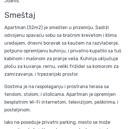
Joanis.
Smeštaj
Apartman (52m2) je smešten u prizemlju. Sadrži
odvojenu spavaću sobu sa bračnim krevetom i klima
uređajem, dnevni boravak sa kaučem na razvlačenje,
potpuno opremljenu kuhinju, i privatno kupatilo sa tuš
kabinom i mašinom za pranje veša. Kuhinja uključuje
ploču za kuvanje, rernu, veliki frižider sa komorom za
zamrzavanje, i trpezarijski prostor.
Gostima je na raspolaganju i prostrana terasa sa
tendom, stolom, i stolicama. Apartman je opremljen
besplatnim Wi-Fi internetom, televizijom, peškirima, i
posteljinom.
Iako ne poseduje privatni parking, mesto se može