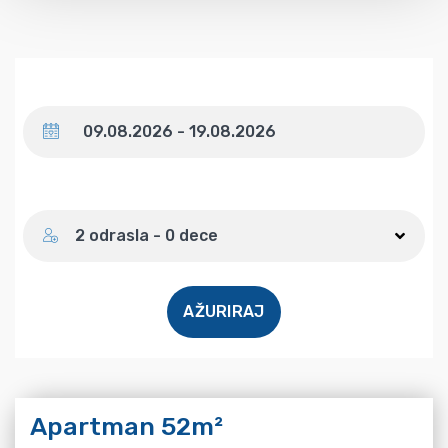
Datum
Broj gostiju
2 odrasla - 0 dece
AŽURIRAJ
Apartman 52m²