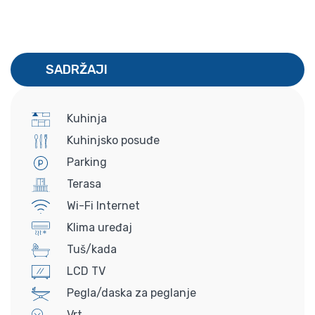
SADRŽAJI
Kuhinja
Kuhinjsko posuđe
Parking
Terasa
Wi-Fi Internet
Klima uređaj
Tuš/kada
LCD TV
Pegla/daska za peglanje
Vrt