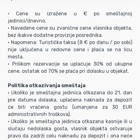
• Cene su izražene u € po smeštajnoj
jedinici/dnevno.
• Navedene cene su zvanične cene vlasnika objekta,
bez ikakve dodatne provizije posrednika.
• Napomena: Turistička taksa (8 € po danu / po sobi)
nije uključena u redovne cene i plaća se na licu
mesta.
• Prilikom rezervacije se uplaćuje 30% od ukupne
cene, ostatak od 70% se plaća pri dolasku u objekat.
Politika otkazivanja smeštaja
• Ukoliko je smeštajna jedinica otkazana do 21. dan
pre datuma dolaska, uplaćena naknada za depozit
će biti vraćena gostu (umanjena za 30 EUR
administrativnih troškova).
• Ukoliko je smeštajna jedinica otkazana kasnije ili u
slučaju nedolaska gosta, vlasnik objekta ostvaruje
pravo da zadrži celu naknadu za depozit i ona neće