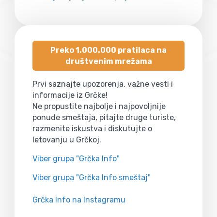
Preko 1.000.000 pratilaca na
društvenim mrežama
Prvi saznajte upozorenja, važne vesti i
informacije iz Grčke!
Ne propustite najbolje i najpovoljnije
ponude smeštaja, pitajte druge turiste,
razmenite iskustva i diskutujte o
letovanju u Grčkoj.
Viber grupa "Grčka Info"
Viber grupa "Grčka Info smeštaj"
Grčka Info na Instagramu