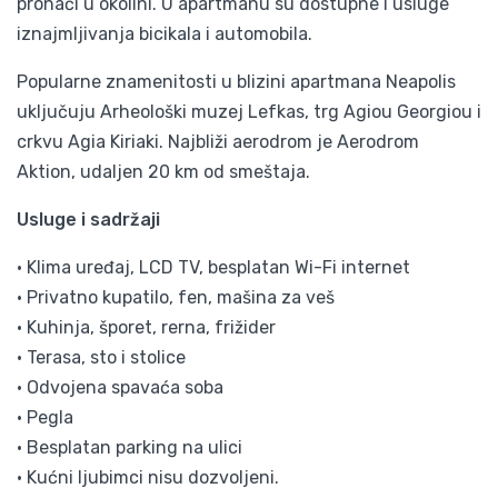
pronaći u okolini. U apartmanu su dostupne i usluge
iznajmljivanja bicikala i automobila.
Popularne znamenitosti u blizini apartmana Neapolis
uključuju Arheološki muzej Lefkas, trg Agiou Georgiou i
crkvu Agia Kiriaki. Najbliži aerodrom je Aerodrom
Aktion, udaljen 20 km od smeštaja.
Usluge i sadržaji
• Klima uređaj, LCD TV, besplatan Wi-Fi internet
• Privatno kupatilo, fen, mašina za veš
• Kuhinja, šporet, rerna, frižider
• Terasa, sto i stolice
• Odvojena spavaća soba
• Pegla
• Besplatan parking na ulici
• Kućni ljubimci nisu dozvoljeni.