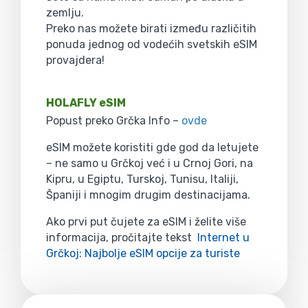
zemlju.
Preko nas možete birati između različitih
ponuda jednog od vodećih svetskih eSIM
provajdera!
HOLAFLY eSIM
Popust preko Grčka Info –
ovde
eSIM možete koristiti gde god da letujete
– ne samo u Grčkoj već i u Crnoj Gori, na
Kipru, u Egiptu, Turskoj, Tunisu, Italiji,
Španiji i mnogim drugim destinacijama.
Ako prvi put čujete za eSIM i želite više
informacija, pročitajte tekst
Internet u
Grčkoj: Najbolje eSIM opcije za turiste