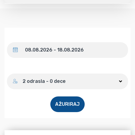
Datum
Broj gostiju
2 odrasla - 0 dece
AŽURIRAJ