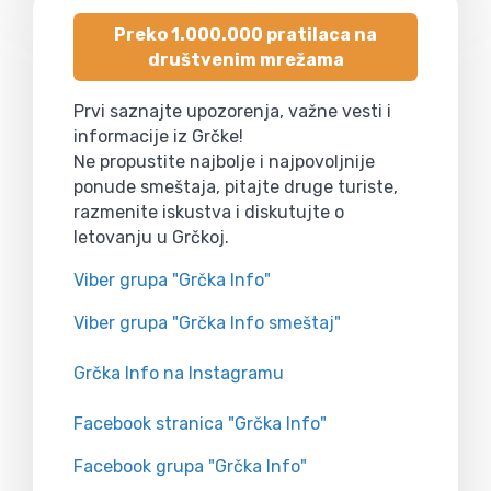
Preko 1.000.000 pratilaca na
društvenim mrežama
Prvi saznajte upozorenja, važne vesti i
informacije iz Grčke!
Ne propustite najbolje i najpovoljnije
ponude smeštaja, pitajte druge turiste,
razmenite iskustva i diskutujte o
letovanju u Grčkoj.
Viber grupa "Grčka Info"
Viber grupa "Grčka Info smeštaj"
Grčka Info na Instagramu
Facebook stranica "Grčka Info"
Facebook grupa "Grčka Info"