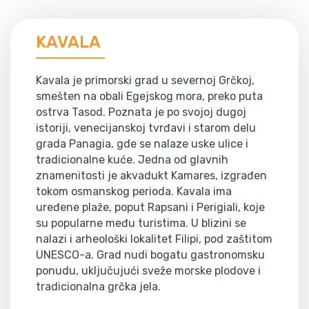
KAVALA
Kavala je primorski grad u severnoj Grčkoj,
smešten na obali Egejskog mora, preko puta
ostrva Tasod. Poznata je po svojoj dugoj
istoriji, venecijanskoj tvrđavi i starom delu
grada Panagia, gde se nalaze uske ulice i
tradicionalne kuće. Jedna od glavnih
znamenitosti je akvadukt Kamares, izgrađen
tokom osmanskog perioda. Kavala ima
uređene plaže, poput Rapsani i Perigiali, koje
su popularne među turistima. U blizini se
nalazi i arheološki lokalitet Filipi, pod zaštitom
UNESCO-a. Grad nudi bogatu gastronomsku
ponudu, uključujući sveže morske plodove i
tradicionalna grčka jela.