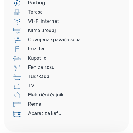
Parking
Terasa
Wi-Fi Internet
Klima uređaj
Odvojena spavaća soba
Frižider
Kupatilo
Fen za kosu
Tuš/kada
TV
Električni čajnik
Rerna
Aparat za kafu