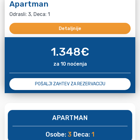
Apartman
Odrasli: 3, Deca: 1
Detaljnije
1.348
€
za 10 noćenja
POŠALJI ZAHTEV ZA REZERVACIJU
APARTMAN
Osobe:
3
Deca:
1