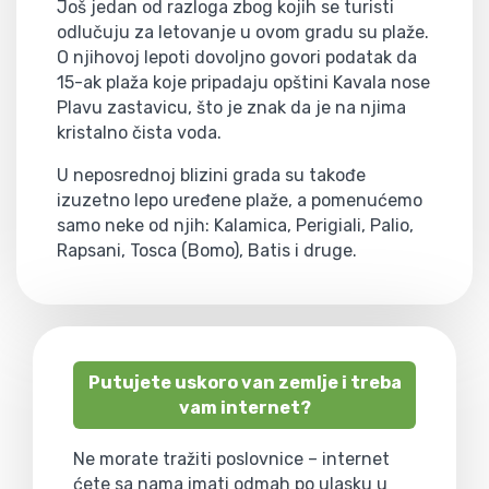
Još jedan od razloga zbog kojih se turisti
odlučuju za letovanje u ovom gradu su plaže.
O njihovoj lepoti dovoljno govori podatak da
15-ak plaža koje pripadaju opštini Kavala nose
Plavu zastavicu, što je znak da je na njima
kristalno čista voda.
U neposrednoj blizini grada su takođe
izuzetno lepo uređene plaže, a pomenućemo
samo neke od njih: Kalamica, Perigiali, Palio,
Rapsani, Tosca (Bomo), Batis i druge.
Putujete uskoro van zemlje i treba
vam internet?
Ne morate tražiti poslovnice – internet
ćete sa nama imati odmah po ulasku u