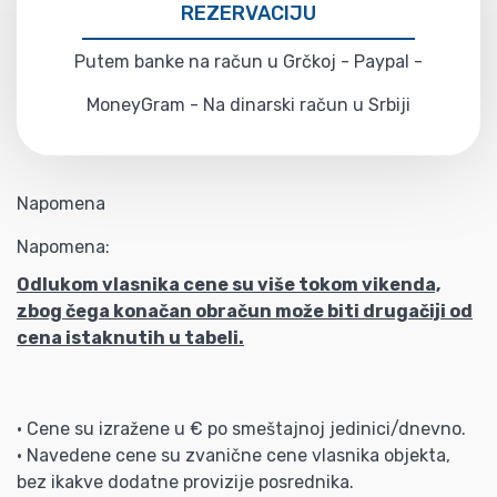
REZERVACIJU
Putem banke na račun u Grčkoj - Paypal -
MoneyGram - Na dinarski račun u Srbiji
Napomena
Napomena:
Odlukom vlasnika cene su više tokom vikenda,
zbog čega konačan obračun može biti drugačiji od
cena istaknutih u tabeli.
• Cene su izražene u € po smeštajnoj jedinici/dnevno.
• Navedene cene su zvanične cene vlasnika objekta,
bez ikakve dodatne provizije posrednika.