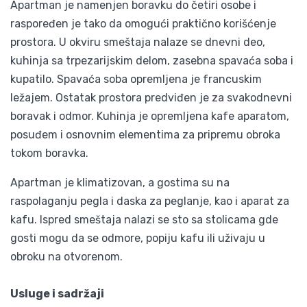
Apartman je namenjen boravku do četiri osobe i
raspoređen je tako da omogući praktično korišćenje
prostora. U okviru smeštaja nalaze se dnevni deo,
kuhinja sa trpezarijskim delom, zasebna spavaća soba i
kupatilo. Spavaća soba opremljena je francuskim
ležajem. Ostatak prostora predviđen je za svakodnevni
boravak i odmor. Kuhinja je opremljena kafe aparatom,
posuđem i osnovnim elementima za pripremu obroka
tokom boravka.
Apartman je klimatizovan, a gostima su na
raspolaganju pegla i daska za peglanje, kao i aparat za
kafu. Ispred smeštaja nalazi se sto sa stolicama gde
gosti mogu da se odmore, popiju kafu ili uživaju u
obroku na otvorenom.
Usluge i sadržaji