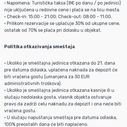
• Napomena: Turistička taksa (8€ po danu / po jedinici)
nije uključena u redovne cene i plaća se na licu mesta.
• Check-in: 15:00 - 21:00; Check-out: 08:00 - 11:00.
• Prilikom rezervacije se uplaćuje 30% od ukupne cene,
ostatak od 70% se plaća pri dolasku u objekat.
Politika otkazivanja smeštaja
• Ukoliko je smeštajna jedinica otkazana do 21. dana
pre datuma dolaska, uplaćena naknada za depozit će
biti vraćena gostu (umanjena za 30 EUR
administrativnih troškova).
• Ukoliko je smeštajna jedinica otkazana kasnije ili u
slučaju nedolaska gosta, vlasnik objekta ostvaruje
pravo da zadrži celu naknadu za depozit i ona neće biti
vraćena gostu.
• U slučaju napuštanja smeštaja pre datuma odlaska,
100% preostalih dana će biti naplaćeno.