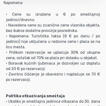
Napomena
• Cene su izražene u € po smeštajnoj
jedinici/dnevno.
• Navedene cene su zvanične cene vlasnika objekta,
bez ikakve dodatne provizije posrednika.
• Napomena: Turistička taksa (8 € po danu / po
jedinici) nije uključena u redovne cene i plaća se na
licu mesta.
• Prilikom rezervacije se uplaćuje 30% od ukupne
cene, ostatak od 70% se plaća pri dolasku u objekat.
• Boravak kućnih ljubimaca je dozvoljen uz doplatu
od 20 € po rezervaciji.
• Završno čišćenje je obavezno i naplaćuje se 70 €
po rezervaciji.
Politika otkazivanja smeštaja
• Ukoliko je smeštajna jedinica otkazana do 30. dana