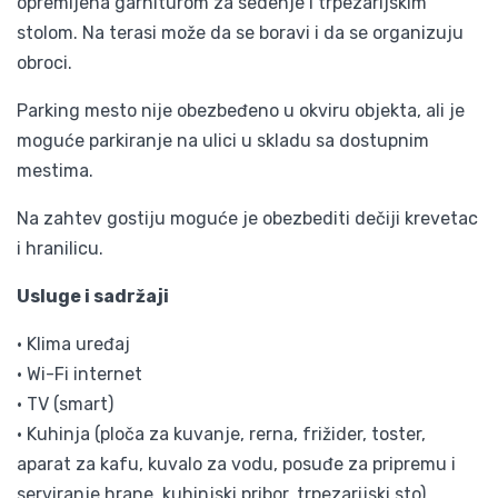
opremljena garniturom za sedenje i trpezarijskim
stolom. Na terasi može da se boravi i da se organizuju
obroci.
Parking mesto nije obezbeđeno u okviru objekta, ali je
moguće parkiranje na ulici u skladu sa dostupnim
mestima.
Na zahtev gostiju moguće je obezbediti dečiji krevetac
i hranilicu.
Usluge i sadržaji
• Klima uređaj
• Wi-Fi internet
• TV (smart)
• Kuhinja (ploča za kuvanje, rerna, frižider, toster,
aparat za kafu, kuvalo za vodu, posuđe za pripremu i
serviranje hrane, kuhinjski pribor, trpezarijski sto)