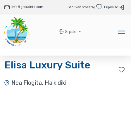
info@grckainfo.com
Sačuvan smeštaj
Prijavi se
Srpski
Elisa Luxury Suite
Nea Flogita, Halkidiki