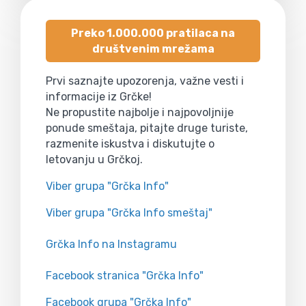
Preko 1.000.000 pratilaca na
društvenim mrežama
Prvi saznajte upozorenja, važne vesti i
informacije iz Grčke!
Ne propustite najbolje i najpovoljnije
ponude smeštaja, pitajte druge turiste,
razmenite iskustva i diskutujte o
letovanju u Grčkoj.
Viber grupa "Grčka Info"
Viber grupa "Grčka Info smeštaj"
Grčka Info na Instagramu
Facebook stranica "Grčka Info"
Facebook grupa "Grčka Info"