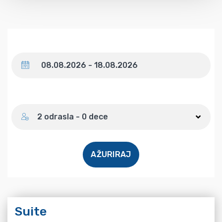
Datum
Broj gostiju
2 odrasla - 0 dece
AŽURIRAJ
Suite