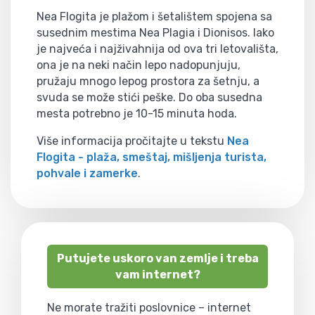
Nea Flogita je plažom i šetalištem spojena sa
susednim mestima Nea Plagia i Dionisos. Iako
je najveća i najživahnija od ova tri letovališta,
ona je na neki način lepo nadopunjuju,
pružaju mnogo lepog prostora za šetnju, a
svuda se može stići peške. Do oba susedna
mesta potrebno je 10-15 minuta hoda.
Više informacija pročitajte u tekstu
Nea
Flogita - plaža, smeštaj, mišljenja turista,
pohvale i zamerke
.
Putujete uskoro van zemlje i treba
vam internet?
Ne morate tražiti poslovnice – internet