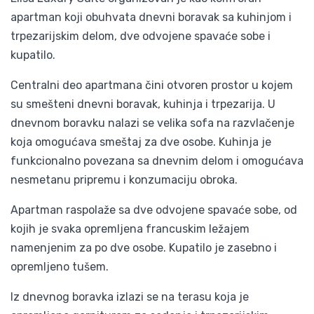
apartman koji obuhvata dnevni boravak sa kuhinjom i
trpezarijskim delom, dve odvojene spavaće sobe i
kupatilo.
Centralni deo apartmana čini otvoren prostor u kojem
su smešteni dnevni boravak, kuhinja i trpezarija. U
dnevnom boravku nalazi se velika sofa na razvlačenje
koja omogućava smeštaj za dve osobe. Kuhinja je
funkcionalno povezana sa dnevnim delom i omogućava
nesmetanu pripremu i konzumaciju obroka.
Apartman raspolaže sa dve odvojene spavaće sobe, od
kojih je svaka opremljena francuskim ležajem
namenjenim za po dve osobe. Kupatilo je zasebno i
opremljeno tušem.
Iz dnevnog boravka izlazi se na terasu koja je