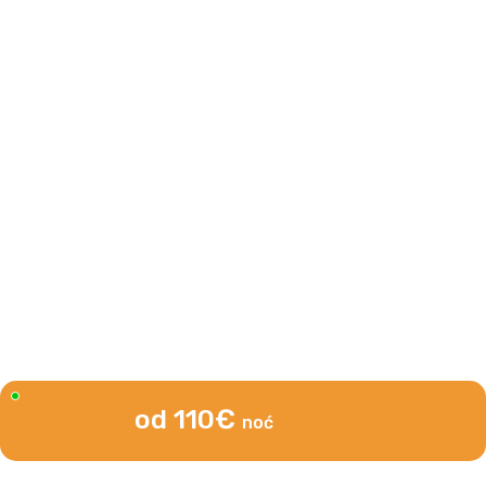
od 110€
noć