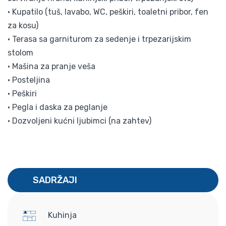
• Kupatilo (tuš, lavabo, WC, peškiri, toaletni pribor, fen
za kosu)
• Terasa sa garniturom za sedenje i trpezarijskim
stolom
• Mašina za pranje veša
• Posteljina
• Peškiri
• Pegla i daska za peglanje
• Dozvoljeni kućni ljubimci (na zahtev)
SADRŽAJI
Kuhinja