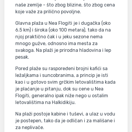
naše zemlje - što zbog blizine, što zbog cena
koje važe za prilično povoljne.
Glavna plaža u Nea Flogiti je i dugačka (oko
6.5 km) i široka (oko 100 metara), tako da na
njoj praktično čak i u jeku sezone nema
mnogo gužve, odnosno ima mesta za
svakoga. Na plaži je prirodna hladovina i lep
pesak.
Pored plaže su raspoređeni brojni kafići sa
ležaljkama i suncobranima, a princip je isti
kao i u gotovo svim grčkim letovalištima kada
je plaćanje u pitanju, dok su cene u Nea
Flogiti, generalno ipak niže nego u ostalim
letovalištima na Halkidikiju.
Na plaži postoje kabine i tuševi, a ulaz u vodu
je postepen, tako da je odličan i za mališane i
za neplivače.