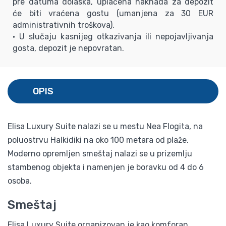
pre datuma dolaska, uplaćena naknada za depozit
će biti vraćena gostu (umanjena za 30 EUR
administrativnih troškova).
• U slučaju kasnijeg otkazivanja ili nepojavljivanja
gosta, depozit je nepovratan.
OPIS
Elisa Luxury Suite nalazi se u mestu Nea Flogita, na
poluostrvu Halkidiki na oko 100 metara od plaže.
Moderno opremljen smeštaj nalazi se u prizemlju
stambenog objekta i namenjen je boravku od 4 do 6
osoba.
Smeštaj
Elisa Luxury Suite organizovan je kao komforan