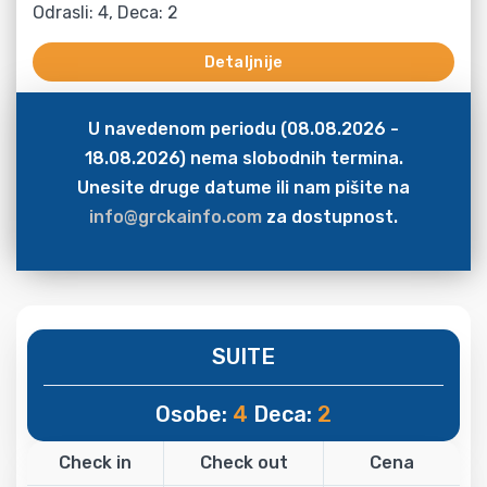
Odrasli: 4, Deca: 2
Detaljnije
U navedenom periodu (08.08.2026 -
18.08.2026) nema slobodnih termina.
Unesite druge datume ili nam pišite na
info@grckainfo.com
za dostupnost.
SUITE
Osobe:
4
Deca:
2
Check in
Check out
Cena