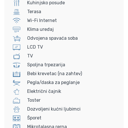
Kuhinjsko posuđe
Terasa
Wi-Fi Internet
Klima uređaj
Odvojena spavaća soba
LCD TV
TV
Spoljna trpezarija
Bebi krevetac (na zahtev)
Pegla/daska za peglanje
Električni čajnik
Toster
Dozvoljeni kućni ljubimci
Šporet
Mikrotalasna rerna