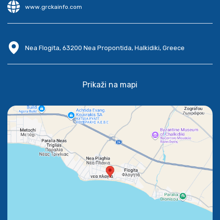
www.grckainfo.com
Nea Flogita, 63200 Nea Propontida, Halkidiki, Greece
Prikaži na mapi