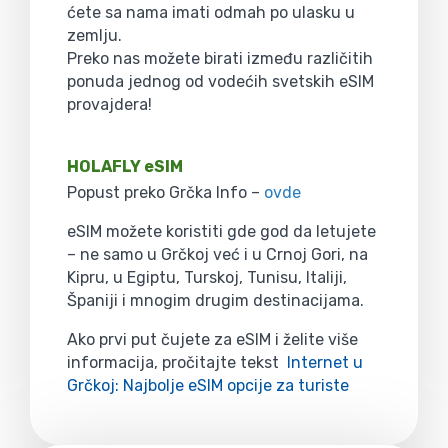
ćete sa nama imati odmah po ulasku u
zemlju.
Preko nas možete birati između različitih
ponuda jednog od vodećih svetskih eSIM
provajdera!
HOLAFLY eSIM
Popust preko Grčka Info –
ovde
eSIM možete koristiti gde god da letujete
– ne samo u Grčkoj već i u Crnoj Gori, na
Kipru, u Egiptu, Turskoj, Tunisu, Italiji,
Španiji i mnogim drugim destinacijama.
Ako prvi put čujete za eSIM i želite više
informacija, pročitajte tekst
Internet u
Grčkoj: Najbolje eSIM opcije za turiste