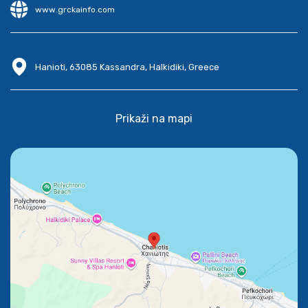
www.grckainfo.com
Hanioti, 63085 Kassandra, Halkidiki, Greece
Prikaži na mapi