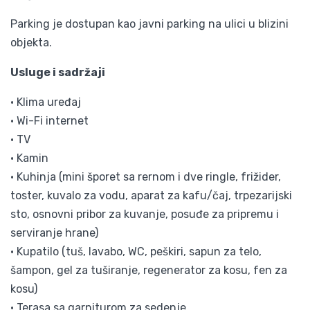
Parking je dostupan kao javni parking na ulici u blizini
objekta.
Usluge i sadržaji
• Klima uređaj
• Wi-Fi internet
• TV
• Kamin
• Kuhinja (mini šporet sa rernom i dve ringle, frižider,
toster, kuvalo za vodu, aparat za kafu/čaj, trpezarijski
sto, osnovni pribor za kuvanje, posuđe za pripremu i
serviranje hrane)
• Kupatilo (tuš, lavabo, WC, peškiri, sapun za telo,
šampon, gel za tuširanje, regenerator za kosu, fen za
kosu)
• Terasa sa garniturom za sedenje