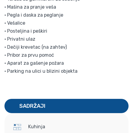
• Mašina za pranje veša
• Pegla i daska za peglanje
• Vešalice
• Posteljina i peškiri
• Privatni ulaz
• Dečiji krevetac (na zahtev)
• Pribor za prvu pomoć
• Aparat za gašenje požara
• Parking na ulici u blizini objekta
SADRŽAJI
Kuhinja