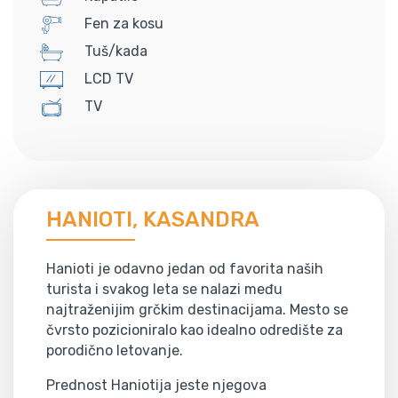
Fen za kosu
Tuš/kada
LCD TV
TV
HANIOTI, KASANDRA
Hanioti je odavno jedan od favorita naših
turista i svakog leta se nalazi među
najtraženijim grčkim destinacijama. Mesto se
čvrsto pozicioniralo kao idealno odredište za
porodično letovanje.
Prednost Haniotija jeste njegova