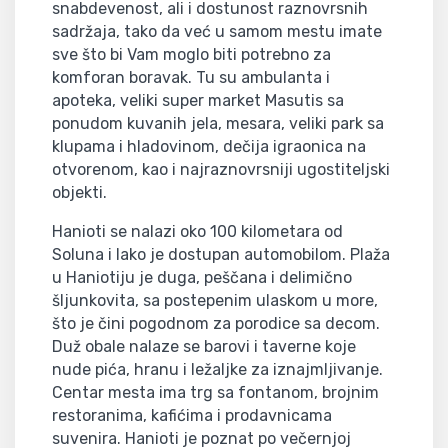
snabdevenost, ali i dostunost raznovrsnih
sadržaja, tako da već u samom mestu imate
sve što bi Vam moglo biti potrebno za
komforan boravak. Tu su ambulanta i
apoteka, veliki super market Masutis sa
ponudom kuvanih jela, mesara, veliki park sa
klupama i hladovinom, dečija igraonica na
otvorenom, kao i najraznovrsniji ugostiteljski
objekti.
Hanioti se nalazi oko 100 kilometara od
Soluna i lako je dostupan automobilom. Plaža
u Haniotiju je duga, peščana i delimično
šljunkovita, sa postepenim ulaskom u more,
što je čini pogodnom za porodice sa decom.
Duž obale nalaze se barovi i taverne koje
nude pića, hranu i ležaljke za iznajmljivanje.
Centar mesta ima trg sa fontanom, brojnim
restoranima, kafićima i prodavnicama
suvenira. Hanioti je poznat po večernjoj