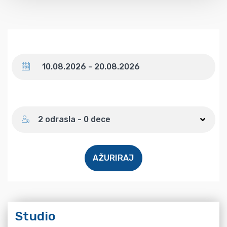
Datum
Broj gostiju
2 odrasla - 0 dece
AŽURIRAJ
Studio