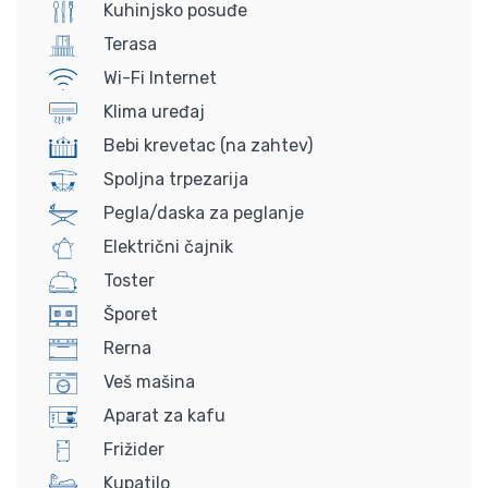
Kuhinjsko posuđe
Terasa
Wi-Fi Internet
Klima uređaj
Bebi krevetac (na zahtev)
Spoljna trpezarija
Pegla/daska za peglanje
Električni čajnik
Toster
Šporet
Rerna
Veš mašina
Aparat za kafu
Frižider
Kupatilo