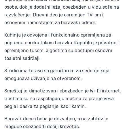
osobe, dok je dodatni ležaj obezbeđen u vidu sofe na
razvlačenje. Dnevni deo je opremljen TV-om i
osnovnim nameštajem za boravak i odmor.
Kuhinja je odvojena i funkcionalno opremljena za
pripremu obroka tokom boravka. Kupatilo je privatno i
opremljeno tušem, a gostima su dostupni osnovni
toaletni sadržaji.
Studio ima terasu sa garniturom za sedenje koja
omogućava uživanje na otvorenom.
Smeštaj je klimatizovan i obezbeđen je Wi-Fi internet.
Gostima su na raspolaganju mašina za pranje veša,
pegla i daska za peglanje, kao i kamin.
Boravak dece i beba je dozvoljen, a na zahtev je
moguće obezbediti dečiji krevetac.