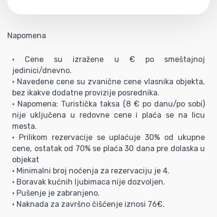
Napomena
• Cene su izražene u € po smeštajnoj
jedinici/dnevno.
• Navedene cene su zvanične cene vlasnika objekta,
bez ikakve dodatne provizije posrednika.
• Napomena: Turistička taksa (8 € po danu/po sobi)
nije uključena u redovne cene i plaća se na licu
mesta.
• Prilikom rezervacije se uplaćuje 30% od ukupne
cene, ostatak od 70% se plaća 30 dana pre dolaska u
objekat
• Minimalni broj noćenja za rezervaciju je 4.
• Boravak kućnih ljubimaca nije dozvoljen.
• Pušenje je zabranjeno.
• Naknada za završno čišćenje iznosi 76€.