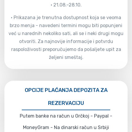
• 21.08.–28.10.
• Prikazana je trenutna dostupnost koja se veoma
brzo menja - navedeni termini mogu biti popunjeni
već u narednih nekoliko sati, ali se i neki drugi mogu
otvoriti. Za najnovije informacije i potvrdu
raspoloživosti preporučujemo da pošaljete upit za
željeni smeštaj.
OPCIJE PLAĆANJA DEPOZITA ZA
REZERVACIJU
Putem banke na račun u Grčkoj - Paypal -
MoneyGram - Na dinarski račun u Srbiji