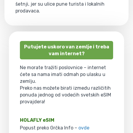
šetnji, jer su ulice pune turista i lokalnih
prodavaca.
Putujete uskoro van zemlje i treba
vam internet?
Ne morate tražiti poslovnice – internet
ćete sa nama imati odmah po ulasku u
zemlju.
Preko nas možete birati između različitih
ponuda jednog od vodećih svetskih eSIM
provajdera!
HOLAFLY eSIM
Popust preko Grčka Info –
ovde