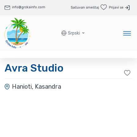
info@grckainfo.com
Sačuvan smeštaj
Prijavi se
Srpski
Avra Studio
Hanioti, Kasandra