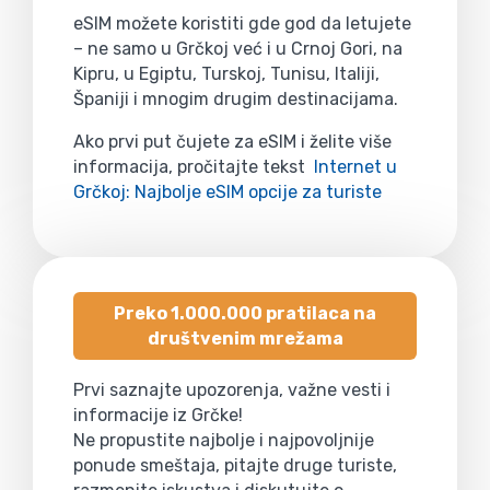
eSIM možete koristiti gde god da letujete
– ne samo u Grčkoj već i u Crnoj Gori, na
Kipru, u Egiptu, Turskoj, Tunisu, Italiji,
Španiji i mnogim drugim destinacijama.
Ako prvi put čujete za eSIM i želite više
informacija, pročitajte tekst
Internet u
Grčkoj: Najbolje eSIM opcije za turiste
Preko 1.000.000 pratilaca na
društvenim mrežama
Prvi saznajte upozorenja, važne vesti i
informacije iz Grčke!
Ne propustite najbolje i najpovoljnije
ponude smeštaja, pitajte druge turiste,