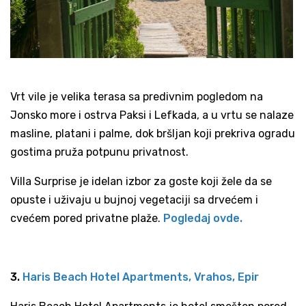
Vrt vile je velika terasa sa predivnim pogledom na
Jonsko more i ostrva Paksi i Lefkada, a u vrtu se nalaze
masline, platani i palme, dok bršljan koji prekriva ogradu
gostima pruža potpunu privatnost.
Villa Surprise je idelan izbor za goste koji žele da se
opuste i uživaju u bujnoj vegetaciji sa drvećem i
cvećem pored privatne plaže.
Pogledaj ovde.
3.
Haris Beach Hotel Apartments, Vrahos, Epir