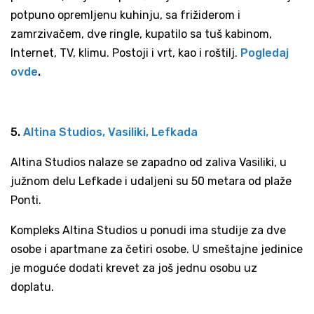
potpuno opremljenu kuhinju, sa frižiderom i
zamrzivačem, dve ringle, kupatilo sa tuš kabinom,
Internet, TV, klimu. Postoji i vrt, kao i roštilj.
Pogledaj
ovde
.
5.
Altina Studios, Vasiliki, Lefkada
Altina Studios nalaze se zapadno od zaliva Vasiliki, u
južnom delu Lefkade i udaljeni su 50 metara od plaže
Ponti.
Kompleks Altina Studios u ponudi ima studije za dve
osobe i apartmane za četiri osobe. U smeštajne jedinice
je moguće dodati krevet za još jednu osobu uz
doplatu.