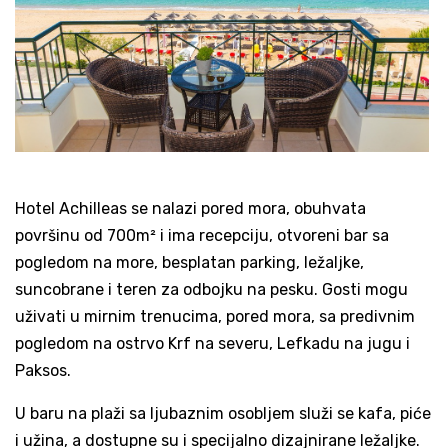
Hotel Achilleas se nalazi pored mora, obuhvata
površinu od 700m² i ima recepciju, otvoreni bar sa
pogledom na more, besplatan parking, ležaljke,
suncobrane i teren za odbojku na pesku. Gosti mogu
uživati u mirnim trenucima, pored mora, sa predivnim
pogledom na ostrvo Krf na severu, Lefkadu na jugu i
Paksos.
U baru na plaži sa ljubaznim osobljem služi se kafa, piće
i užina, a dostupne su i specijalno dizajnirane ležaljke.