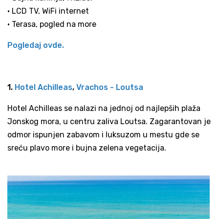
• LCD TV, WiFi internet
• Terasa, pogled na more
Pogledaj ovde.
1.
Hotel Achilleas
,
Vrachos - Loutsa
Hotel Achilleas se nalazi na jednoj od najlepših plaža
Jonskog mora, u centru zaliva Loutsa. Zagarantovan je
odmor ispunjen zabavom i luksuzom u mestu gde se
sreću plavo more i bujna zelena vegetacija.