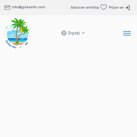
info@grckainfo.com
Sačuvan smeštaj
Prijavi se
Srpski