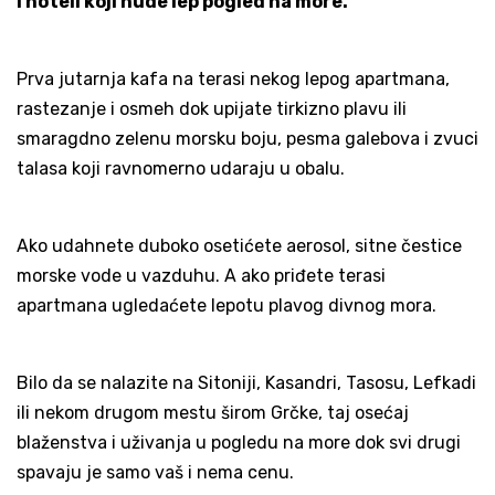
i hoteli koji nude lep pogled na more.
Prva jutarnja kafa na terasi nekog lepog apartmana,
rastezanje i osmeh dok upijate tirkizno plavu ili
smaragdno zelenu morsku boju, pesma galebova i zvuci
talasa koji ravnomerno udaraju u obalu.
Ako udahnete duboko osetićete aerosol, sitne čestice
morske vode u vazduhu. A ako priđete terasi
apartmana ugledaćete lepotu plavog divnog mora.
Bilo da se nalazite na Sitoniji, Kasandri, Tasosu, Lefkadi
ili nekom drugom mestu širom Grčke, taj osećaj
blaženstva i uživanja u pogledu na more dok svi drugi
spavaju je samo vaš i nema cenu.