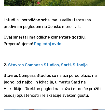
I studija i porodične sobe imaju veliku terasu sa
predivnim pogledom na Jonsko more i vrt.
Ovaj smeštaj ima odlične komentare gostiju.
Preporučujemo!
Pogledaj ovde.
2.
Stavros Compass Studios, Sarti, Sitonija
Stavros Compass Studios se nalazi pored plaže, na
jednoj od najboljih lokacija, u mestu Sarti na
Halkidikiju. Direktan pogled na plažu i more će pružiti
osećaj opuštenosti i relaksacije svakom gostu.