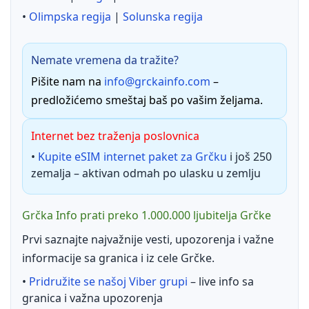
•
Olimpska regija
|
Solunska regija
Nemate vremena da tražite?
Pišite nam na
info@grckainfo.com
–
predložićemo smeštaj baš po vašim željama.
Internet bez traženja poslovnica
•
Kupite eSIM internet paket za Grčku
i još 250
zemalja – aktivan odmah po ulasku u zemlju
Grčka Info prati preko 1.000.000 ljubitelja Grčke
Prvi saznajte najvažnije vesti, upozorenja i važne
informacije sa granica i iz cele Grčke.
•
Pridružite se našoj Viber grupi
– live info sa
granica i važna upozorenja