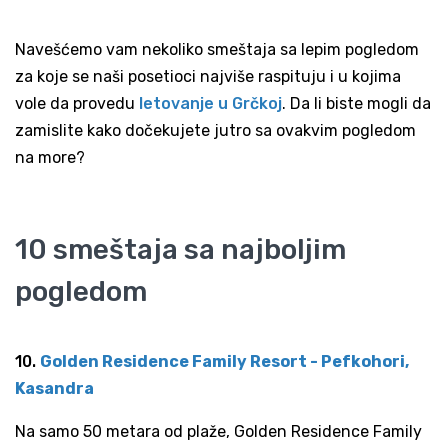
Navešćemo vam nekoliko smeštaja sa lepim pogledom
za koje se naši posetioci najviše raspituju i u kojima
vole da provedu
letovanje u Grčkoj
. Da li biste mogli da
zamislite kako dočekujete jutro sa ovakvim pogledom
na more?
10 smeštaja sa najboljim
pogledom
10.
Golden Residence Family Resort - Pefkohori,
Kasandra
Na samo 50 metara od plaže, Golden Residence Family