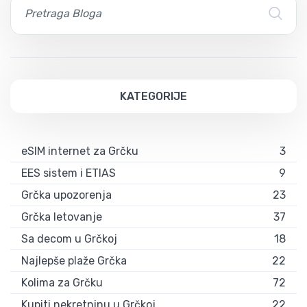
KATEGORIJE
eSIM internet za Grčku
3
EES sistem i ETIAS
9
Grčka upozorenja
23
Grčka letovanje
37
Sa decom u Grčkoj
18
Najlepše plaže Grčka
22
Kolima za Grčku
72
Kupiti nekretninu u Grčkoj
22