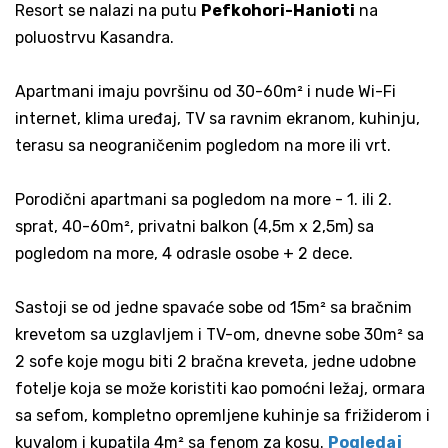
Resort se nalazi na putu
Pefkohori-Hanioti
na
poluostrvu Kasandra.
Apartmani imaju površinu od 30-60m² i nude Wi-Fi
internet, klima uređaj, TV sa ravnim ekranom, kuhinju,
terasu sa neograničenim pogledom na more ili vrt.
Porodični apartmani sa pogledom na more - 1. ili 2.
sprat, 40-60m², privatni balkon (4,5m x 2,5m) sa
pogledom na more, 4 odrasle osobe + 2 dece.
Sastoji se od jedne spavaće sobe od 15m² sa bračnim
krevetom sa uzglavljem i TV-om, dnevne sobe 30m² sa
2 sofe koje mogu biti 2 bračna kreveta, jedne udobne
fotelje koja se može koristiti kao pomoćni ležaj, ormara
sa sefom, kompletno opremljene kuhinje sa frižiderom i
kuvalom i kupatila 4m² sa fenom za kosu.
Pogledaj