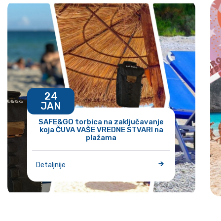
24
JAN
SAFE&GO torbica na zaključavanje
koja ČUVA VAŠE VREDNE STVARI na
plažama
Detaljnije