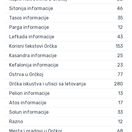
Sitonija informacije
46
Tasos informacije
35
Parga informacije
12
Lefkada informacije
43
Korisni tekstovi Grčka
153
Kasandra informacije
25
Kefalonija informacije
23
Ostrva u Grčkoj
77
Grčka iskustva i utisci sa letovanja
280
Pelion informacije
13
Atos informacije
17
Solun informacije
33
Razno
12
Mesta i gradovi u Grčkoj
68