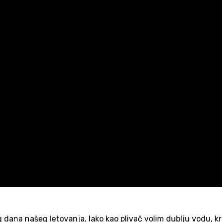
 dana našeg letovanja. Iako kao plivač volim dublju vodu, kr