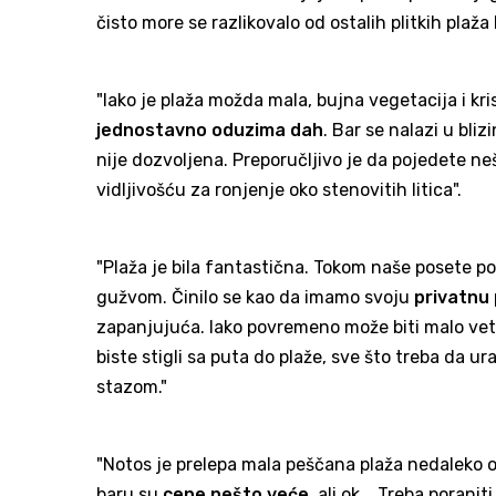
čisto more se razlikovalo od ostalih plitkih plaža 
"Iako je plaža možda mala, bujna vegetacija i k
jednostavno oduzima dah
. Bar se nalazi u bli
nije dozvoljena. Preporučljivo je da pojedete ne
vidljivošću za ronjenje oko stenovitih litica".
"Plaža je bila fantastična. Tokom naše posete poč
gužvom. Činilo se kao da imamo svoju
privatnu 
zapanjujuća. Iako povremeno može biti malo vetro
biste stigli sa puta do plaže, sve što treba da 
stazom."
"Notos je prelepa mala peščana plaža nedaleko o
baru su
cene nešto veće
, ali ok... Treba poran