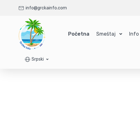
info@grckainfo.com
Početna
Smeštaj
Info
Srpski