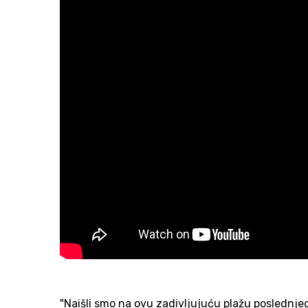
"Naišli smo na ovu zadivljujuću plažu poslednjeg