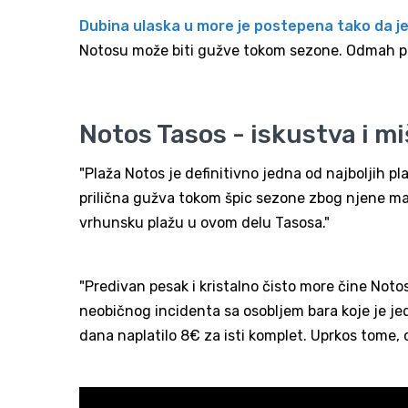
Dubina ulaska u more je postepena tako da je
Notosu može biti gužve tokom sezone. Odmah po
Notos Tasos - iskustva i mi
"Plaža Notos je definitivno jedna od najboljih p
prilična gužva tokom špic sezone zbog njene male
vrhunsku plažu u ovom delu Tasosa."
"Predivan pesak i kristalno čisto more čine No
neobičnog incidenta sa osobljem bara koje je je
dana naplatilo 8€ za isti komplet. Uprkos tome, c