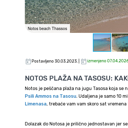
Notos beach Thassos
Postavljeno 30.03.2023. |
izmenjeno 07.04.2026
NOTOS PLAŽA NA TASOSU: KAKO
Notos je peščana plaža na jugu Tasosa koja se na
Psili Ammos na Tasosu
. Udaljena je samo 10 m
Limenasa
, trebaće vam vam skoro sat vremena 
Dolazak do Notosa je prilično jednostavan jer se