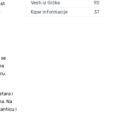
Vesti iz Grčke
90
ust
e
Kipar informacije
37
 se
ma
ru.
tara i
ma. Na
anticu i