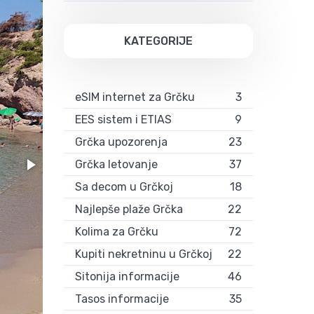
KATEGORIJE
eSIM internet za Grčku
3
EES sistem i ETIAS
9
Grčka upozorenja
23
Grčka letovanje
37
Sa decom u Grčkoj
18
Najlepše plaže Grčka
22
Kolima za Grčku
72
Kupiti nekretninu u Grčkoj
22
Sitonija informacije
46
Tasos informacije
35