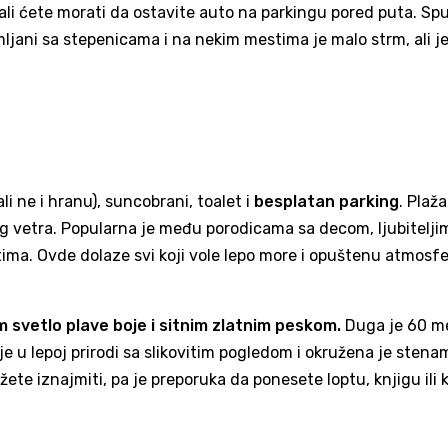
 ali ćete morati da ostavite auto na parkingu pored puta. Sp
mljani sa stepenicama i na nekim mestima je malo strm, ali j
ali ne i hranu), suncobrani, toalet i
besplatan parking
. Plaža
akog vetra. Popularna je među porodicama sa decom, ljubitelji
ima. Ovde dolaze svi koji vole lepo more i opuštenu atmosfe
 svetlo plave boje i sitnim zlatnim peskom.
Duga je 60 me
e u lepoj prirodi sa slikovitim pogledom i okružena je stena
ete iznajmiti, pa je preporuka da ponesete loptu, knjigu ili k