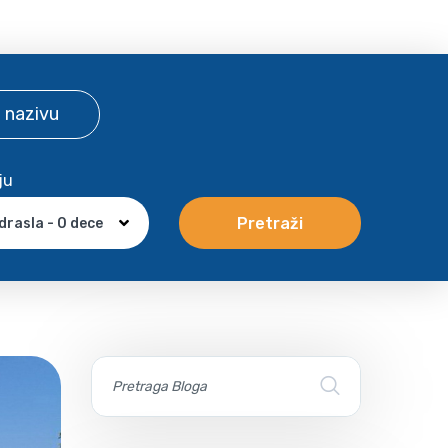
 nazivu
ju
Pretraži
drasla - 0 dece