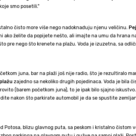
koje smo posetili."
ristalno čisto more više nego nadoknađuju njenu veličinu.
Pe
zini ako želite da popijete nešto, ali imajte na umu da hrana n
što pre nego što krenete na plažu. Voda je izuzetna, sa odl
etkom juna, bar na plaži još nije radio, što je rezultiralo m
plažu
zajedno sa nekoliko drugih pojedinaca. Voda je bila čis
vito (barem početkom juna), to je ipak bilo sjajno iskustvo
uradite nakon što parkirate automobil je da se spustite zemlj
d Potosa, blizu glavnog puta, sa peskom i kristalno čistom 
iti zbog parkinga na glavnom putu i gužve na samoj plaži. Pos