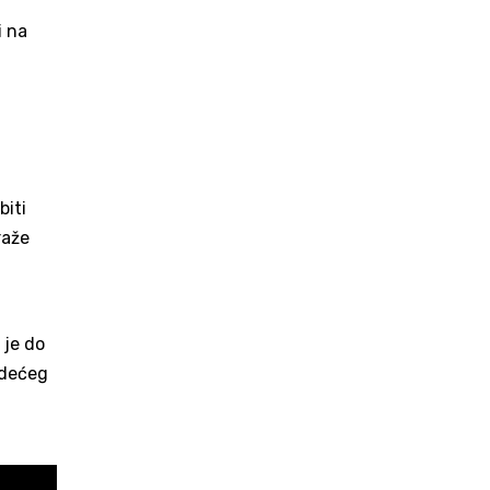
i na
biti
raže
 je do
edećeg