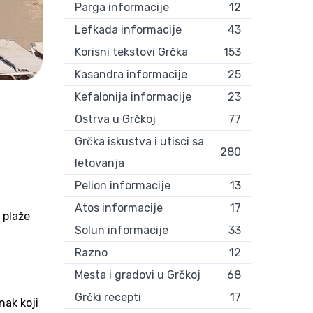
Parga informacije
12
Lefkada informacije
43
Korisni tekstovi Grčka
153
Notos beach Thassos
Kasandra informacije
25
Kefalonija informacije
23
Ostrva u Grčkoj
77
Grčka iskustva i utisci sa
280
letovanja
Pelion informacije
13
Atos informacije
17
 plaže
Solun informacije
33
Razno
12
Mesta i gradovi u Grčkoj
68
Grčki recepti
17
nak koji