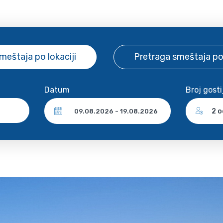
smeštaja
po lokaciji
Pretraga smeštaja
po
Datum
Broj gosti
2 o