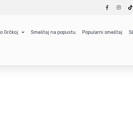
 o Grčkoj
Smeštaj na popustu
Popularni smeštaj
S