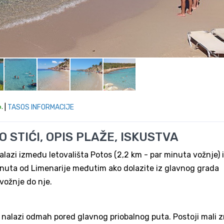
.
|
TASOS INFORMACIJE
 STIĆI, OPIS PLAŽE, ISKUSTVA
lazi između letovališta Potos (2,2 km - par minuta vožnje) i
inuta od Limenarije međutim ako dolazite iz glavnog grada
vožnje do nje.
 nalazi odmah pored glavnog priobalnog puta. Postoji mali z