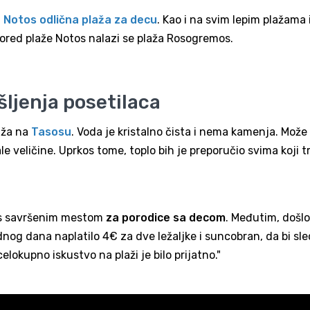
 Notos odlična plaža za decu
. Kao i na svim lepim plažama 
red plaže Notos nalazi se plaža Rosogremos.
šljenja posetilaca
laža na
Tasosu
. Voda je kristalno čista i nema kamenja. Može 
 veličine. Uprkos tome, toplo bih je preporučio svima koji t
tos savršenim mestom
za porodice sa decom
. Međutim, došlo
dnog dana naplatilo 4€ za dve ležaljke i suncobran, da bi sl
elokupno iskustvo na plaži je bilo prijatno."