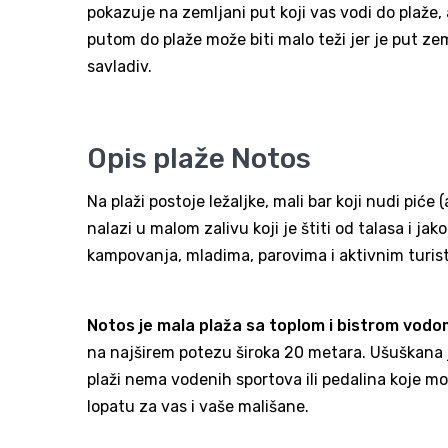
pokazuje na zemljani put koji vas vodi do plaže,
putom do plaže može biti malo teži jer je put ze
savladiv.
Opis plaže Notos
Na plaži postoje ležaljke, mali bar koji nudi piće (
nalazi u malom zalivu koji je štiti od talasa i j
kampovanja, mladima, parovima i aktivnim turist
Notos je mala plaža sa toplom i bistrom vodom
na najširem potezu široka 20 metara. Ušuškana j
plaži nema vodenih sportova ili pedalina koje mož
lopatu za vas i vaše mališane.