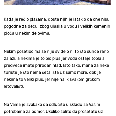
Kada je reč o plažama, dosta njih je istaklo da one nisu
pogodne za decu, zbog ulaska u vodu i velikih kamenih
ploča u nekim delovima.
Nekim posetiocima se nije svidelo ni to što sunce rano
zalazi, a nekima je to bio plus jer voda ostaje topla a
predvece imate prirodan hlad. Isto tako, mana za neke
turiste je što nema šetališta uz samo more, dok je
nekima to veliki plus, jer nije nalik svakom grčkom
letovalištu.
Na Vama je svakako da odlučite u skladu sa Vašim
potrebama za odmor. Ukoliko želite da prošetate uz