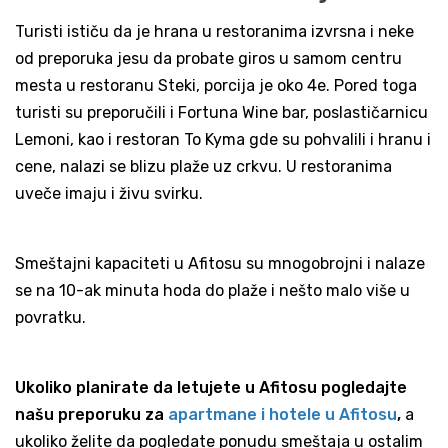
Turisti ističu da je hrana u restoranima izvrsna i neke
od preporuka jesu da probate giros u samom centru
mesta u restoranu Steki, porcija je oko 4e. Pored toga
turisti su preporučili i Fortuna Wine bar, poslastičarnicu
Lemoni, kao i restoran To Kyma gde su pohvalili i hranu i
cene, nalazi se blizu plaže uz crkvu. U restoranima
uveče imaju i živu svirku.
Smeštajni kapaciteti u Afitosu su mnogobrojni i nalaze
se na 10-ak minuta hoda do plaže i nešto malo više u
povratku.
Ukoliko planirate da letujete u Afitosu pogledajte
našu preporuku za
apartmane i hotele u Afitosu
,
a
ukoliko želite da pogledate ponudu smeštaja u ostalim