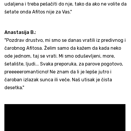
udaljena i treba pešačiti do nje, tako da ako ne volite da
šetate onda Afitos nije za Vas."
Anastasija B.:
"Pozdrav drustvo, mi smo se danas vratili iz predivnog i
čarobnog Afitosa. Želim samo da kažem da kada neko
ode jednom, taj se vrati. Mi smo oduševljeni, more,
šetalište, ljudi... Svaka preporuka, za parove pogotovo,
preeeeeromanticno! Ne znam da li je lepše jutro i
čaroban izlazak sunca ili veče. Naš utisak je čista
desetka."