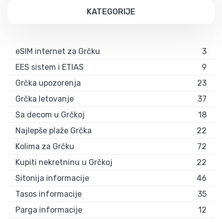
KATEGORIJE
eSIM internet za Grčku
3
EES sistem i ETIAS
9
Grčka upozorenja
23
Grčka letovanje
37
Sa decom u Grčkoj
18
Najlepše plaže Grčka
22
Kolima za Grčku
72
Kupiti nekretninu u Grčkoj
22
Sitonija informacije
46
Tasos informacije
35
Parga informacije
12