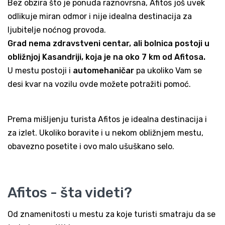
Bez obzira što je ponuda raznovrsna, Afitos još uvek
odlikuje miran odmor i nije idealna destinacija za
ljubitelje noćnog provoda.
Grad nema zdravstveni centar, ali bolnica postoji u
obližnjoj Kasandriji, koja je na oko 7 km od Afitosa.
U mestu postoji i
automehaničar
pa ukoliko Vam se
desi kvar na vozilu ovde možete potražiti pomoć.
Prema mišljenju turista Afitos je idealna destinacija i
za izlet. Ukoliko boravite i u nekom obližnjem mestu,
obavezno posetite i ovo malo ušuškano selo.
Afitos - šta videti?
Od znamenitosti u mestu za koje turisti smatraju da se