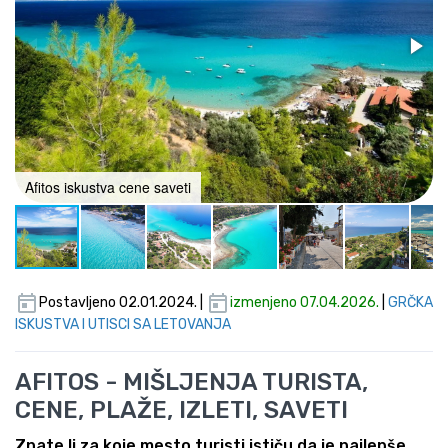
Afitos iskustva cene saveti
Postavljeno 02.01.2024. |
izmenjeno 07.04.2026.
|
GRČKA
ISKUSTVA I UTISCI SA LETOVANJA
AFITOS - MIŠLJENJA TURISTA,
CENE, PLAŽE, IZLETI, SAVETI
Znate li za koje mesto turisti ističu da je najlepše