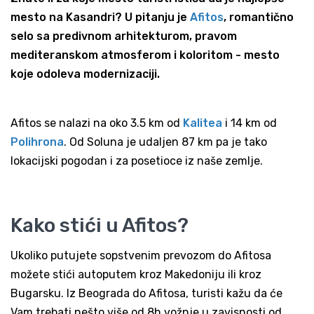
mesto na Kasandri? U pitanju je
Afitos
, romantično
selo sa predivnom arhitekturom, pravom
mediteranskom atmosferom i koloritom - mesto
koje odoleva modernizaciji.
Afitos se nalazi na oko 3.5 km od
Kalitea
i 14 km od
Polihrona
. Od Soluna je udaljen 87 km pa je tako
lokacijski pogodan i za posetioce iz naše zemlje.
Kako stići u Afitos?
Ukoliko putujete sopstvenim prevozom do Afitosa
možete stići autoputem kroz Makedoniju ili kroz
Bugarsku. Iz Beograda do Afitosa, turisti kažu da će
Vam trebati nešto više od 8h vožnje u zavisnosti od