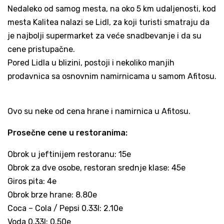
Nedaleko od samog mesta, na oko 5 km udaljenosti, kod
mesta Kalitea nalazi se Lidl, za koji turisti smatraju da
je najbolji supermarket za veće snadbevanje i da su
cene pristupačne.
Pored Lidla u blizini, postoji i nekoliko manjih
prodavnica sa osnovnim namirnicama u samom Afitosu.
Ovo su neke od cena hrane i namirnica u Afitosu.
Prosečne cene u restoranima:
Obrok u jeftinijem restoranu: 15e
Obrok za dve osobe, restoran srednje klase: 45e
Giros pita: 4e
Obrok brze hrane: 8.80e
Coca – Cola / Pepsi 0.33l: 2.10e
Voda 0.33l: 0.50e