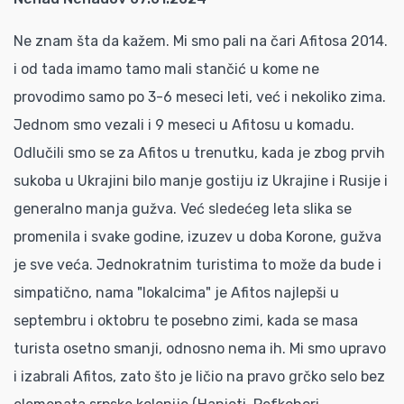
Ne znam šta da kažem. Mi smo pali na čari Afitosa 2014.
i od tada imamo tamo mali stančić u kome ne
provodimo samo po 3-6 meseci leti, već i nekoliko zima.
Jednom smo vezali i 9 meseci u Afitosu u komadu.
Odlučili smo se za Afitos u trenutku, kada je zbog prvih
sukoba u Ukrajini bilo manje gostiju iz Ukrajine i Rusije i
generalno manja gužva. Već sledećeg leta slika se
promenila i svake godine, izuzev u doba Korone, gužva
je sve veća. Jednokratnim turistima to može da bude i
simpatično, nama "lokalcima" je Afitos najlepši u
septembru i oktobru te posebno zimi, kada se masa
turista osetno smanji, odnosno nema ih. Mi smo upravo
i izabrali Afitos, zato što je ličio na pravo grčko selo bez