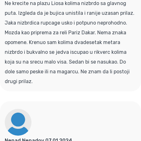
Ne krecite na plazu Liosa kolima nizbrdo sa glavnog
puta. Izgleda da je bujica unistila i ranije uzasan prilaz.
Jaka nizbrdica rupcage usko i potpuno neprohodno.
Mozda kao priprema za reli Pariz Dakar. Nema znaka
opomene. Krenuo sam kolima dvadesetak metara
nizbrdo i bukvalno se jedva iscupao u rikverc kolima
koja su na srecu malo visa. Sedan bi se nasukao. Do
dole samo peske ili na magarcu. Ne znam da li postoji
drugi prilaz.
Nenad Nenadov 07.01.2024