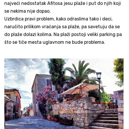
najveći nedostatak Afitosa jesu plaže i put do njih koji
se nekima nije dopao.
Uzbrdica pravi problem, kako odraslima tako i deci,
naručito prilikom vraćanja sa plaže, pa savetuju da se
do plaže dolazi kolima. Na plaži postoji veliki parking pa
što se tiče mesta uglavnom ne bude problema.