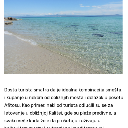
Dosta turista smatra da je idealna kombinacija smeštaj
i kupanje u nekom od obližnjih mesta i dolazak u posetu
Afitosu. Kao primer, neki od turista odlučili su se za
letovanje u obližnjoj Kalitei, gde su plaže predivne, a
svako veče kada žele da prošetaju i uživaju u