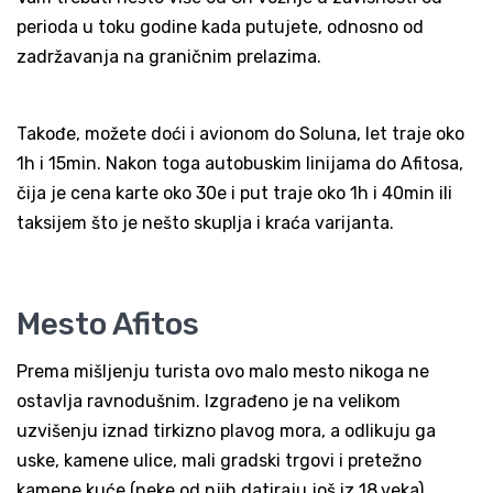
perioda u toku godine kada putujete, odnosno od
zadržavanja na graničnim prelazima.
Takođe, možete doći i avionom do Soluna, let traje oko
1h i 15min. Nakon toga autobuskim linijama do Afitosa,
čija je cena karte oko 30e i put traje oko 1h i 40min ili
taksijem što je nešto skuplja i kraća varijanta.
Mesto Afitos
Prema mišljenju turista ovo malo mesto nikoga ne
ostavlja ravnodušnim. Izgrađeno je na velikom
uzvišenju iznad tirkizno plavog mora, a odlikuju ga
uske, kamene ulice, mali gradski trgovi i pretežno
kamene kuće (neke od njih datiraju još iz 18.veka).