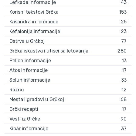
Lefkada informacije
43
Korisni tekstovi Grčka
153
Kasandra informacije
25
Kefalonija informacije
23
Ostrva u Grčkoj
77
Grčka iskustva i utisci sa letovanja
280
Pelion informacije
13
Atos informacije
17
Solun informacije
33
Razno
12
Mesta i gradovi u Grčkoj
68
Grčki recepti
17
Vesti iz Grčke
90
Kipar informacije
37