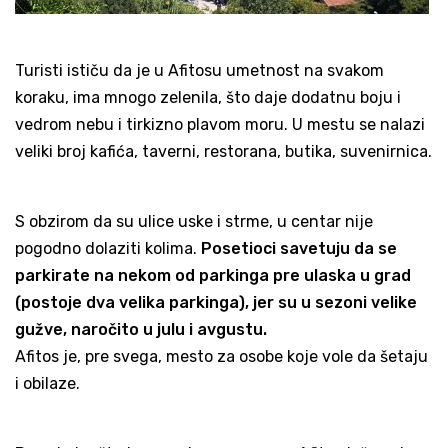
Turisti ističu da je u Afitosu umetnost na svakom
koraku, ima mnogo zelenila, što daje dodatnu boju i
vedrom nebu i tirkizno plavom moru. U mestu se nalazi
veliki broj kafića, taverni, restorana, butika, suvenirnica.
S obzirom da su ulice uske i strme, u centar nije
pogodno dolaziti kolima.
Posetioci savetuju da se
parkirate na nekom od parkinga pre ulaska u grad
(postoje dva velika parkinga), jer su u sezoni velike
gužve, naročito u julu i avgustu.
Afitos je, pre svega, mesto za osobe koje vole da šetaju
i obilaze.