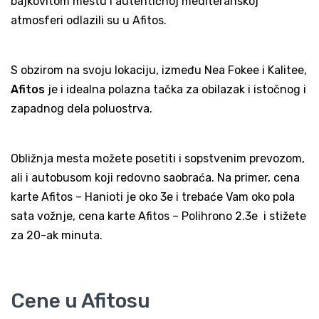
bajkovitom mestu i autentičnoj mediteranskoj
atmosferi odlazili su u Afitos.
S obzirom na svoju lokaciju, između Nea Fokee i Kalitee,
Afitos
je i idealna polazna tačka za obilazak i istočnog i
zapadnog dela poluostrva.
Obližnja mesta možete posetiti i sopstvenim prevozom,
ali i autobusom koji redovno saobraća. Na primer, cena
karte Afitos – Hanioti je oko 3e i trebaće Vam oko pola
sata vožnje, cena karte Afitos – Polihrono 2.3e i stižete
za 20-ak minuta.
Cene u Afitosu