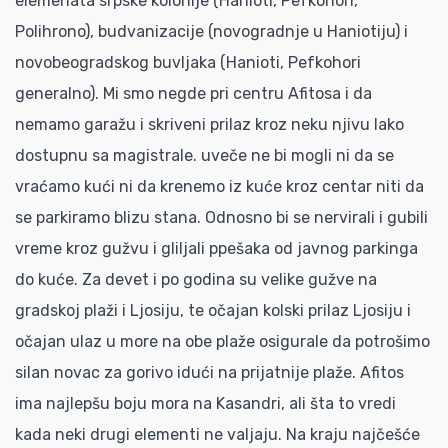
elemenata srpske kolonije (Hanioti, Pefkohori,
Polihrono), budvanizacije (novogradnje u Haniotiju) i
novobeogradskog buvljaka (Hanioti, Pefkohori
generalno). Mi smo negde pri centru Afitosa i da
nemamo garažu i skriveni prilaz kroz neku njivu lako
dostupnu sa magistrale. uveče ne bi mogli ni da se
vraćamo kući ni da krenemo iz kuće kroz centar niti da
se parkiramo blizu stana. Odnosno bi se nervirali i gubili
vreme kroz gužvu i gliljali ppešaka od javnog parkinga
do kuće. Za devet i po godina su velike gužve na
gradskoj plaži i Ljosiju, te očajan kolski prilaz Ljosiju i
očajan ulaz u more na obe plaže osigurale da potrošimo
silan novac za gorivo idući na prijatnije plaže. Afitos
ima najlepšu boju mora na Kasandri, ali šta to vredi
kada neki drugi elementi ne valjaju. Na kraju najčešće