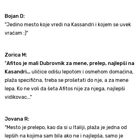
Bojan D:
"Jedino mesto koje vredi na Kassandri i kojem se uvek
vraćam :)"
Zorica M:
"
Afitos je mali Dubrovnik za mene, prelep, najlepši na
Kasandri...
uličice odišu lepotom i osmehom domaćina,
plaža specifična, treba se prošetati do nje, a za mene
lepa. Ko ne voli da šeta Afitos nije za njega, najlepši
vidikovac..."
Jovana R:
"Mesto je prelepo, kao da si u Italiji, plaža je jedna od
lepših na kojima sam bila ako ne i najlepša, samo je