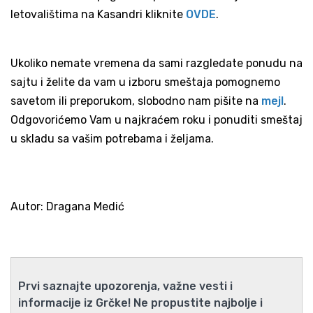
letovalištima na Kasandri kliknite
OVDE
.
Ukoliko nemate vremena da sami razgledate ponudu na
sajtu i želite da vam u izboru smeštaja pomognemo
savetom ili preporukom, slobodno nam pišite na
mejl
.
Odgovorićemo Vam u najkraćem roku i ponuditi smeštaj
u skladu sa vašim potrebama i željama.
Autor: Dragana Medić
Prvi saznajte upozorenja, važne vesti i
informacije iz Grčke! Ne propustite najbolje i