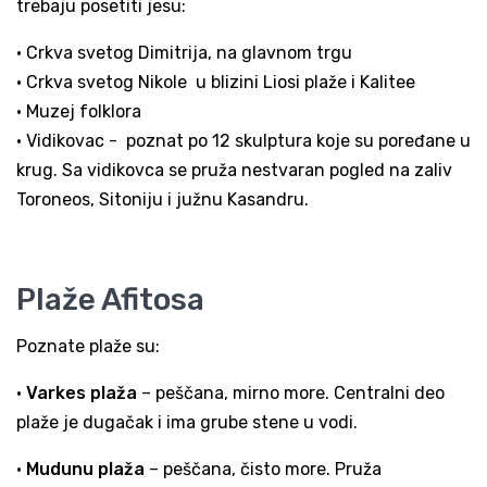
trebaju posetiti jesu:
• Crkva svetog Dimitrija, na glavnom trgu
• Crkva svetog Nikole u blizini Liosi plaže i Kalitee
• Muzej folklora
• Vidikovac - poznat po 12 skulptura koje su poređane u
krug. Sa vidikovca se pruža nestvaran pogled na zaliv
Toroneos, Sitoniju i južnu Kasandru.
Plaže Afitosa
Poznate plaže su:
•
Varkes plaža
– peščana, mirno more. Centralni deo
plaže je dugačak i ima grube stene u vodi.
•
Mudunu plaža
– peščana, čisto more. Pruža