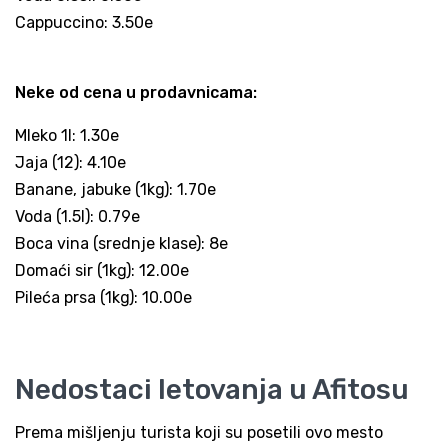
Cappuccino: 3.50e
Neke od cena u prodavnicama:
Mleko 1l: 1.30e
Jaja (12): 4.10e
Banane, jabuke (1kg): 1.70e
Voda (1.5l): 0.79e
Boca vina (srednje klase): 8e
Domaći sir (1kg): 12.00e
Pileća prsa (1kg): 10.00e
Nedostaci letovanja u Afitosu
Prema mišljenju turista koji su posetili ovo mesto