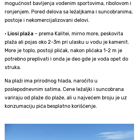
mogućnost bavljenja vodenim sportovima, ribolovom i
ronjenjem. Pored delova sa ležaljkama i suncobranima,
postoje i nekomercijalizovani delovi.
•
Liosi plaža
– prema Kalitei, mirno more, peskovita
plaža ali pojas oko 2-3m pri ulasku u vodu je kamenit.
More je toplo, postoji plićak, nakon plićaka 1-2 m je
potrebno preplivati i onda je deo gde je voda opet do
struka.
Na plaži ima prirodnog hlada, naročito u
poslepodnevnim satima. Cene ležaljki i suncobrana
variraju od plaže do plaže, ali u najvećem broju je uz
konzumaciju pića besplatno korišćenje.