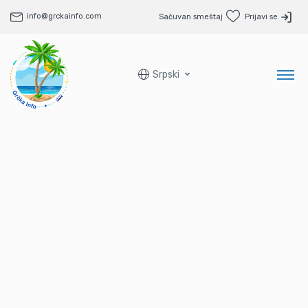
info@grckainfo.com
Sačuvan smeštaj
Prijavi se
Srpski