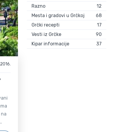
je
Razno
12
a ne
Mesta i gradovi u Grčkoj
68
Grčki recepti
17
Vesti iz Grčke
90
m joj
Kipar informacije
37
ada
oriju
 kola
.2016.
u
alo
Y
a
vani
sati.
jama
 na
e da
Šta
a