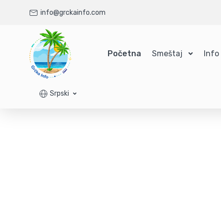
info@grckainfo.com
Početna
Smeštaj
Info
Srpski