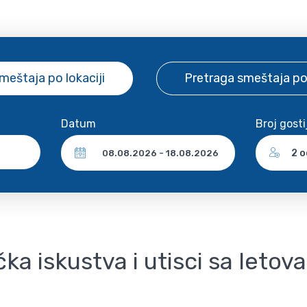
smeštaja
po lokaciji
Pretraga smeštaja
po
Datum
Broj gosti
2 o
ka iskustva i utisci sa letov