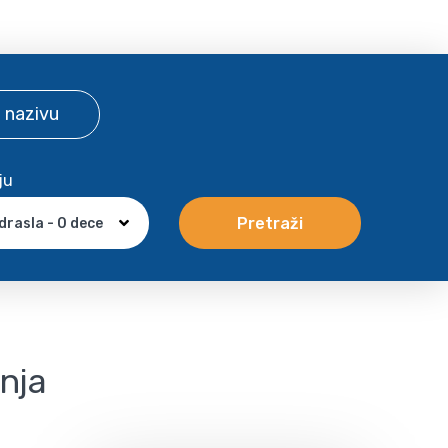
 nazivu
ju
Pretraži
drasla - 0 dece
anja