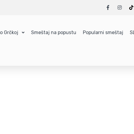
 o Grčkoj
Smeštaj na popustu
Popularni smeštaj
S