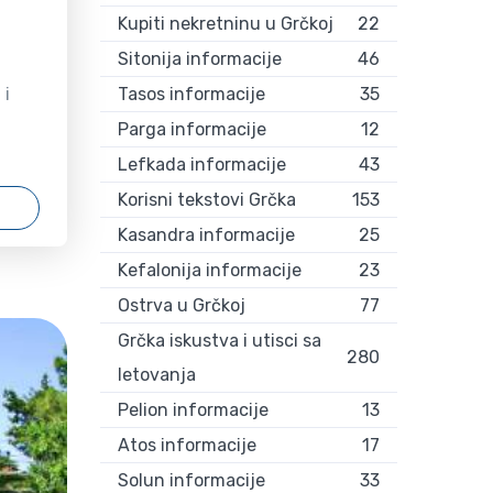
Kupiti nekretninu u Grčkoj
22
Sitonija informacije
46
Tasos informacije
35
 i
Parga informacije
12
Lefkada informacije
43
na
Korisni tekstovi Grčka
153
iteu.
Kasandra informacije
25
 nam
Kefalonija informacije
23
Ostrva u Grčkoj
77
ba.
Grčka iskustva i utisci sa
280
letovanja
i
Pelion informacije
13
Atos informacije
17
ečnoj
Solun informacije
33
o,