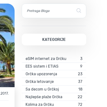
KATEGORIJE
eSIM internet za Grčku
3
EES sistem i ETIAS
9
Grčka upozorenja
23
Grčka letovanje
37
Sa decom u Grčkoj
18
.2017.
Najlepše plaže Grčka
22
Kolima za Grčku
72