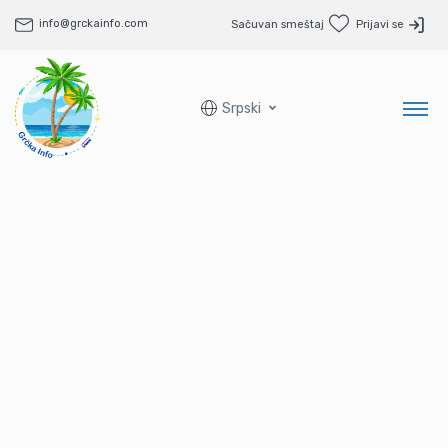
info@grckainfo.com
Sačuvan smeštaj
Prijavi se
Srpski