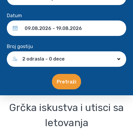
Datum
Broj gostiju
2 odrasla - 0 dece
Pretraži
Grčka iskustva i utisci sa
letovanja