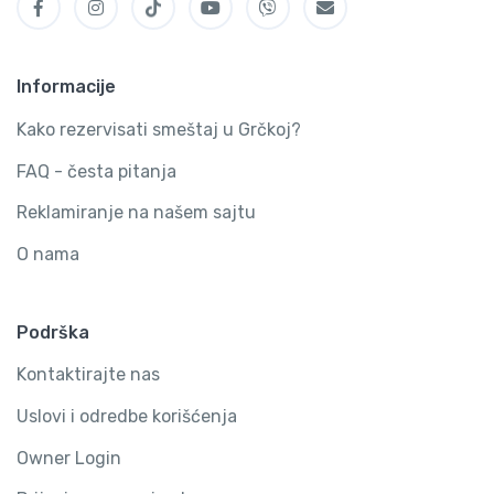
je celo ostrvo, da kažem, novoizgradjeno, jer je
1950. godine ostrvo pogodio strašan zemljotres,
da je celo ostrvo ostalo sravnjeno sa zemljom,
Informacije
osim jedne banke i crkve, ako se dobro sećam.
Kako rezervisati smeštaj u Grčkoj?
Ali je zato bogato prirodnim lepotama, koje
FAQ - česta pitanja
ostavljaju bez daha… Ukoliko se odlučite da
posetite Zakintos, čak i na kraju sezone, nećete
Reklamiranje na našem sajtu
se pokajati… Bilo da celo letovanje provedete u
O nama
Laganasu, ili vam svaki dan bude aktivan, nećete
pogrešiti ni u kom slucaju. Mi ćemo se makar još
jednom vratiti Zakintosu, ali sa još jednim
Podrška
članom više, samo da nam još malo poraste :-)
Kontaktirajte nas
Dijana Kostadinović
Uslovi i odredbe korišćenja
Owner Login