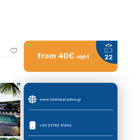
from 40€
22
night
www.edemparadise.gr
+30 23740 41696