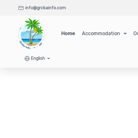
info@grckainfo.com
Home
Accommodation
O
English