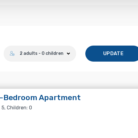
Number of guests
UPDATE
2 adults - 0 children
-Bedroom Apartment
 5, Children: 0