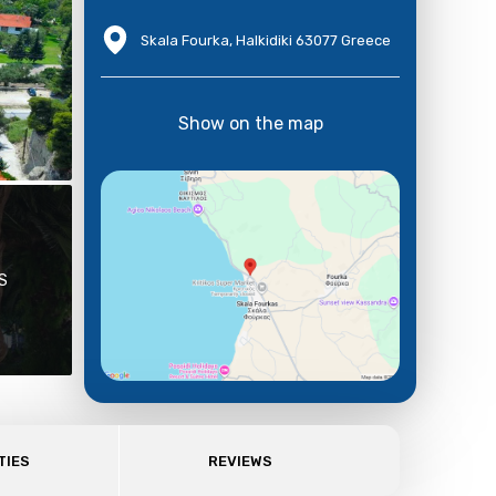
Skala Fourka, Halkidiki 63077 Greece
Show on the map
S
TIES
REVIEWS