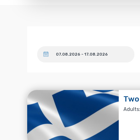
Dates
Two
Adults: